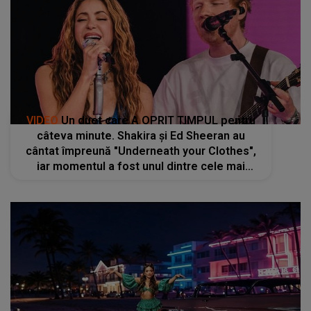
VIDEO
Un duet care A OPRIT TIMPUL pentru
câteva minute. Shakira și Ed Sheeran au
cântat împreună "Underneath your Clothes",
iar momentul a fost unul dintre cele mai
apreciate: "Lucrăm foarte bine împreună, ne
înțelegem unul pe celălalt"