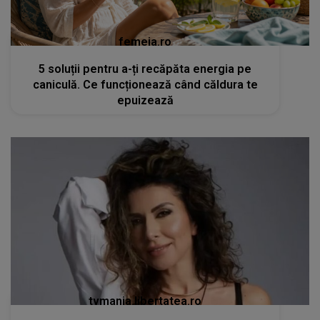
femeia.ro
5 soluții pentru a-ți recăpăta energia pe
caniculă. Ce funcționează când căldura te
epuizează
tvmania.libertatea.ro