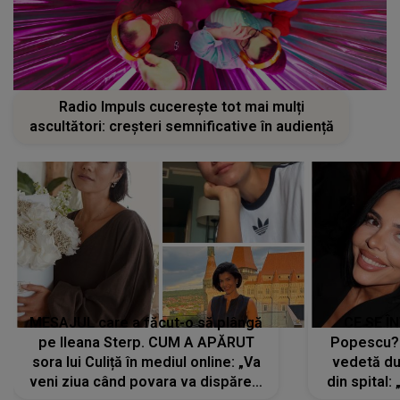
Radio Impuls cucerește tot mai mulți
ascultători: creșteri semnificative în audiență
MESAJUL care a făcut-o să plângă
CE SE Î
pe Ileana Sterp. CUM A APĂRUT
Popescu?
sora lui Culiță în mediul online: „Va
vedetă du
veni ziua când povara va dispărea,
din spital: