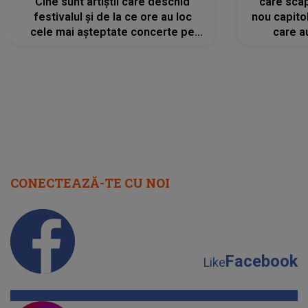
Cine sunt artiștii care deschid
care scap
festivalul și de la ce ore au loc
nou capitol
cele mai așteptate concerte pe
care a
scena principală?
perioadă 
CONECTEAZĂ-TE CU NOI
Facebook
Like