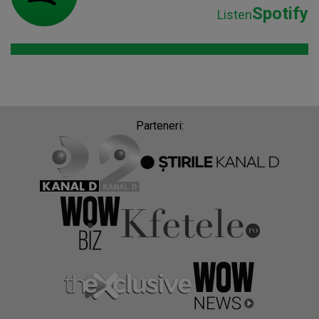
Spotify
Listen
Parteneri: