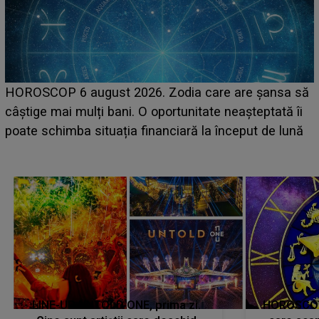
HOROSCOP 6 august 2026. Zodia care are șansa să
câștige mai mulți bani. O oportunitate neașteptată îi
e
poate schimba situația financiară la început de lună
LINE-UP UNTOLD ONE, prima zi.
HOROSCOP 