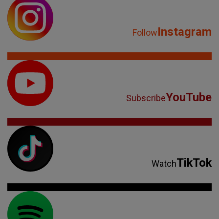
Instagram
Follow
YouTube
Subscribe
TikTok
Watch