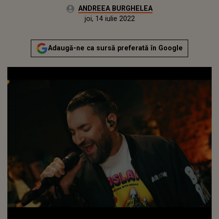
Autor:
ANDREEA BURGHELEA
Publicat:
joi, 14 iulie 2022
Actualizat:
joi, 14 iulie 2022
Adaugă-ne ca sursă preferată în Google