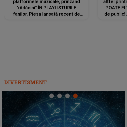
platformele muzicale, prinzând
altfel prin
"rădăcini" ÎN PLAYLISTURILE
POATE FI
fanilor. Piesa lansată recent de
de public!
Ariana Grande îi face pe
a lansat V
ascultători SĂ O ASCULTE PE
REPEAT
DIVERTISMENT