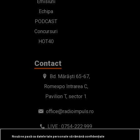
Emisiuni
Echipa
PODCAST
Concursuri
HOT40
Contact
Bd. Mărăști 65-67,
Romexpo Intrarea C,
Pavilion T, sector 1
office@radioimpuls.ro
LIVE : 0754-222.999
WhatsApp: 0754-222.999
Nouă ne pasă ca datele tale personale să rămână confidențiale