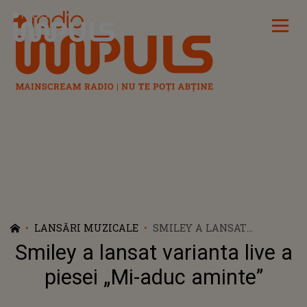
Radio Impuls
LANSĂRI MUZICALE
SMILEY A LANSAT
VARIANTA LIVE A PIESEI
Smiley a lansat varianta live a
„MI-ADUC AMINTE”
piesei „Mi-aduc aminte”