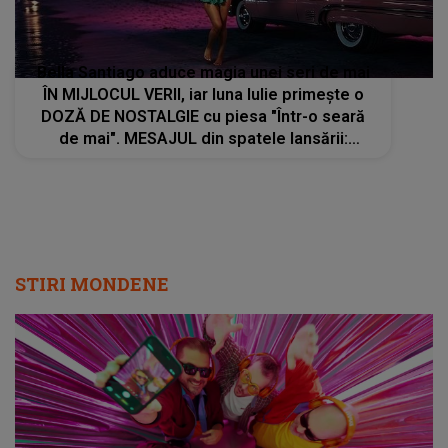
Bella Santiago aduce magia unei seri de mai
ÎN MIJLOCUL VERII, iar luna Iulie primește o
DOZĂ DE NOSTALGIE cu piesa "Într-o seară
de mai". MESAJUL din spatele lansării:
"Amintirile care rămân cu tine mult timp după
ce se termină melodia"
STIRI MONDENE