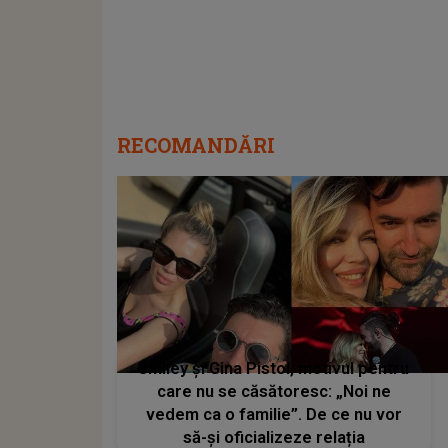
RECOMANDĂRI
Smiley și Gina Pistol, motivul pentru
care nu se căsătoresc: „Noi ne
vedem ca o familie”. De ce nu vor
să-și oficializeze relația