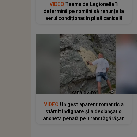
VIDEO
Teama de Legionella îi
determină pe români să renunțe la
aerul condiționat în plină caniculă
kanald2.ro
VIDEO
Un gest aparent romantic a
stârnit indignare și a declanșat o
anchetă penală pe Transfăgărășan