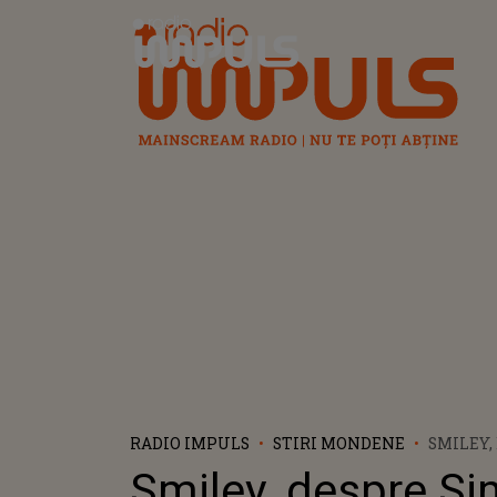
Radio Impuls
RADIO IMPULS
STIRI MONDENE
SMILEY,
DUPĂ CE
Smiley, despre S
DIN TEN