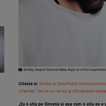
Smiley, despre Simona Halep după ce a fost suspendată
Citeste si:
Smiley și Gina Pistol, motivul pent
o familie”. De ce nu vor să-și oficializeze relația
„Eu o știu pe Simona și așa cum o știu eu e 