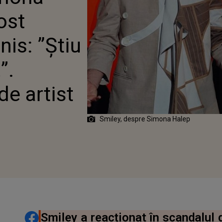
. MESAJUL TRANSMIS
ost
ST
is: ”Știu
”.
de artist
Smiley, despre Simona Halep
DISTRIBUIE ARTICOLUL
Smiley a reacționat în scandalul 