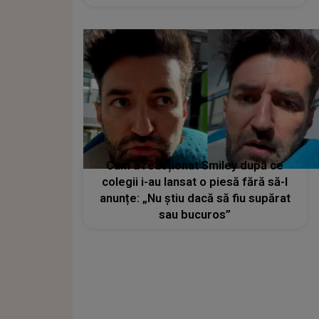
Cum a reacționat Smiley după ce
colegii i-au lansat o piesă fără să-l
anunțe: „Nu știu dacă să fiu supărat
sau bucuros”