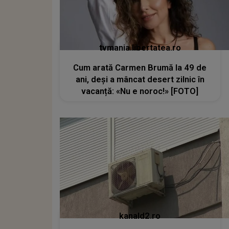
tvmania.libertatea.ro
Cum arată Carmen Brumă la 49 de
ani, deși a mâncat desert zilnic în
vacanță: «Nu e noroc!» [FOTO]
kanald2.ro