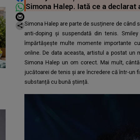
Simona Halep. Iată ce a declarat a
Simona Halep are parte de susținere de când s-a 
anti-doping și suspendată din tenis. Smiley 
împărtășește multe momente importante cu
online. De data aceasta, artistul a postat un 
Simona Halep un om corect. Mai mult, cântăre
jucătoarei de tenis și are încredere că într-un f
substanță cu bună știință.