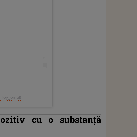
miley_omul)
ozitiv cu o substanță