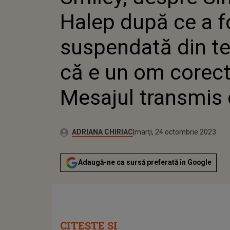
CORECT”
Halep după ce a f
DE ARTI
suspendată din ten
că e un om corect
Mesajul transmis 
Publicat:
Autor:
luni, 24 octombrie 2022
Actualizat:
ADRIANA CHIRIAC
marți, 24 octombrie 2023
Adaugă-ne ca sursă preferată în Google
CITEȘTE ȘI