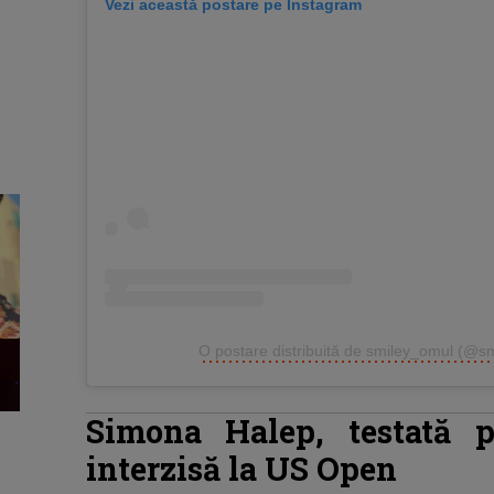
Vezi această postare pe Instagram
O postare distribuită de smiley_omul (@s
Simona Halep, testată p
interzisă la US Open