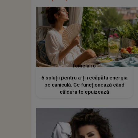
femeia.ro
5 soluții pentru a-ți recăpăta energia
pe caniculă. Ce funcționează când
căldura te epuizează