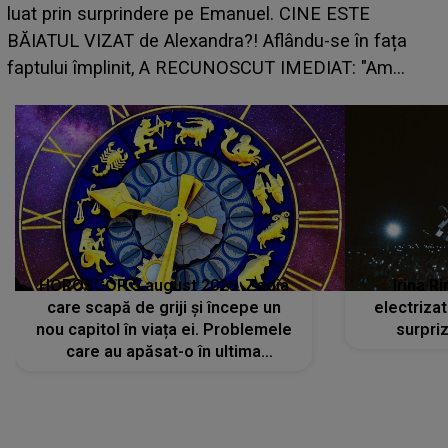
HOROSCOP 5 august 2026. Zodia
Irina R
care scapă de griji și începe un
electriza
nou capitol în viața ei. Problemele
surpri
care au apăsat-o în ultima
perioadă își găsesc, în sfârșit,
rezolvarea
CONECTEAZĂ-TE CU NOI