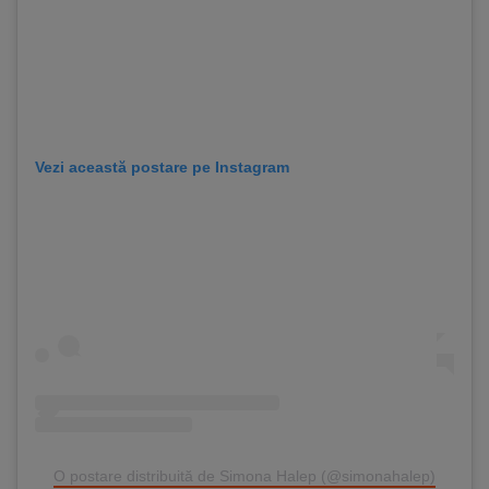
Vezi această postare pe Instagram
O postare distribuită de Simona Halep (@simonahalep)