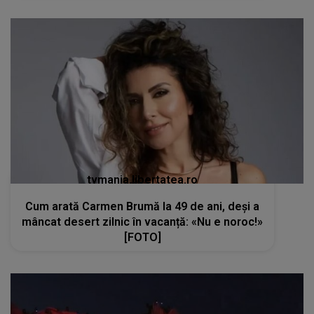
tvmania.libertatea.ro
Cum arată Carmen Brumă la 49 de ani, deși a
mâncat desert zilnic în vacanță: «Nu e noroc!»
[FOTO]
kanald2.ro