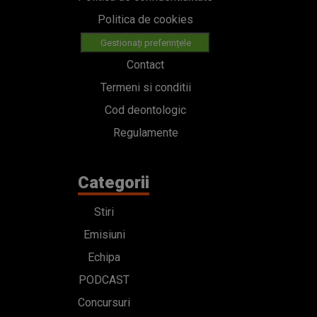
Regulamente
Categorii
Stiri
Emisiuni
Echipa
PODCAST
Concursuri
HOT40
Contact
Bd. Mărăști 65-67,
Romexpo Intrarea C,