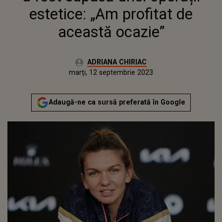
estetice: „Am profitat de
această ocazie”
Autor:
ADRIANA CHIRIAC
Publicat:
luni, 12 septembrie 2022
Actualizat:
marți, 12 septembrie 2023
Adaugă-ne ca sursă preferată în Google