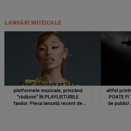
"Petal" înflorește pe toate
De această 
platformele muzicale, prinzând
altfel prin
"rădăcini" ÎN PLAYLISTURILE
POATE FI
fanilor. Piesa lansată recent de
de public!
Ariana Grande îi face pe
a lansat V
ascultători SĂ O ASCULTE PE
REPEAT
DIVERTISMENT