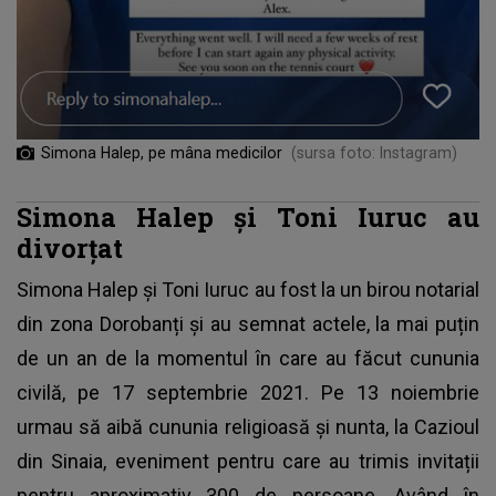
Simona Halep, pe mâna medicilor
(sursa foto: Instagram)
Simona Halep și Toni Iuruc au
divorțat
Simona Halep și Toni Iuruc
au fost la un birou notarial
din zona Dorobanți și au semnat actele, la mai puțin
de un an de la momentul în care au făcut cununia
civilă, pe 17 septembrie 2021. Pe 13 noiembrie
urmau să aibă cununia religioasă și nunta, la Cazioul
din Sinaia, eveniment pentru care au trimis invitații
pentru aproximativ 300 de persoane. Având în