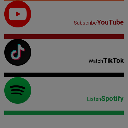
TikTok
Watch
Spotify
Listen
Parteneri: