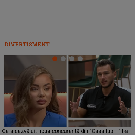
HOROSCOP 7 august 2026. Zodia care intră într-o
perioadă marcată de încercări. Problemele se adună
din toate părțile, iar o veste neașteptată îi dă planurile
peste cap