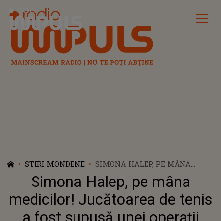
Radio Impuls
STIRI MONDENE
SIMONA HALEP, PE MÂNA
MEDICILOR! JUCĂTOAREA DE
Simona Halep, pe mâna
TENIS A FOST SUPUSĂ UNEI
OPERAȚII ESTETICE: „AM
medicilor! Jucătoarea de tenis
PROFITAT DE ACEASTĂ OCAZIE”
a fost supusă unei operații