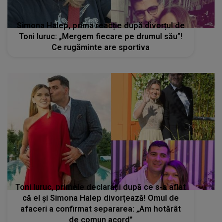
Toni Iuruc, primele declarații după ce s-a aflat
că el și Simona Halep divorțează! Omul de
afaceri a confirmat separarea: „Am hotărât
de comun acord”
STIRI MONDENE