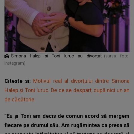
Simona Halep și Toni Iuruc au divorțat
(sursa foto:
Instagram)
Citeste si:
Motivul real al divorţului dintre Simona
Halep şi Toni Iuruc. De ce se despart, după nici un an
de căsătorie
”Eu și Toni am decis de comun acord să mergem
fiecare pe drumul său. Am rugămintea ca presa să