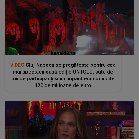
VIDEO
Cluj-Napoca se pregătește pentru cea
mai spectaculoasă ediție UNTOLD: sute de
mii de participanți și un impact economic de
120 de milioane de euro
kanald2.ro
VIDEO
Jennifer Lopez își ia rămas bun de la
gemenii săi cu o vacanță emoționantă în Italia