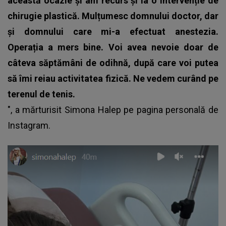
această ocazie și am recurs și la o intervenție de
chirugie plastică. Mulțumesc domnului doctor, dar
și domnului care mi-a efectuat anestezia.
Operația a mers bine.
Voi avea nevoie doar de
câteva săptămâni de odihnă, după care voi putea
să îmi reiau activitatea fizică. Ne vedem curând pe
terenul de tenis.
", a mărturisit
Simona Halep
pe pagina personală de
Instagram.