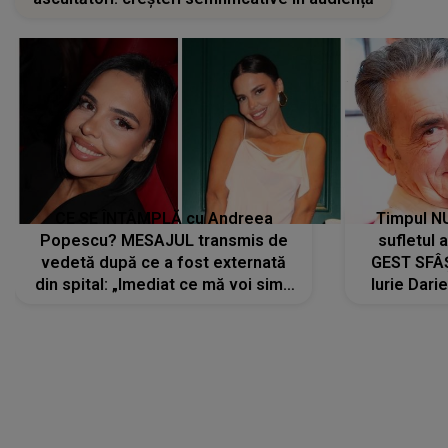
CE SE ÎNTÂMPLĂ cu Andreea
Timpul N
Popescu? MESAJUL transmis de
sufletul 
vedetă după ce a fost externată
GEST SFÂȘ
din spital: „Imediat ce mă voi simți
Iurie Dari
mai bine...”
măsură ce
LANSĂRI MUZICALE