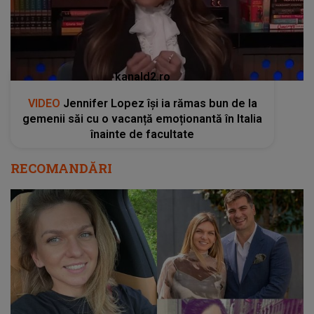
înainte de facultate
RECOMANDĂRI
Simona Halep, prima reacție după divorțul de
Toni Iuruc: „Mergem fiecare pe drumul său”!
Ce rugăminte are sportiva