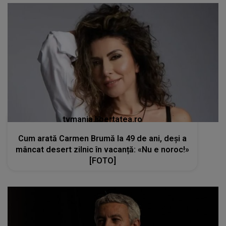
tvmania.libertatea.ro
Cum arată Carmen Brumă la 49 de ani, deși a
mâncat desert zilnic în vacanță: «Nu e noroc!»
[FOTO]