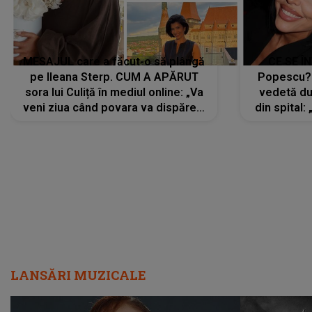
MESAJUL care a făcut-o să plângă
CE SE Î
pe Ileana Sterp. CUM A APĂRUT
Popescu?
sora lui Culiță în mediul online: „Va
vedetă du
veni ziua când povara va dispărea,
din spital:
iar lacrimile...”
LANSĂRI MUZICALE