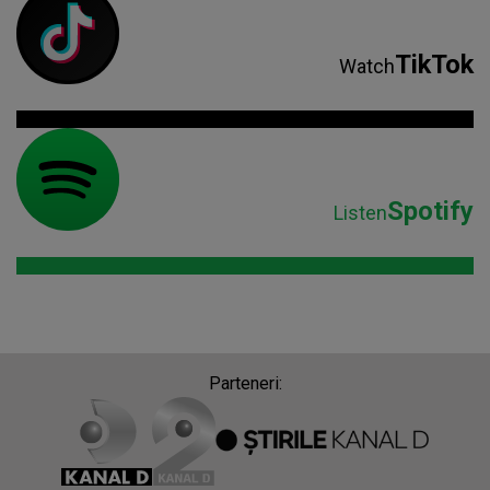
TikTok
Watch
Spotify
Listen
Parteneri: