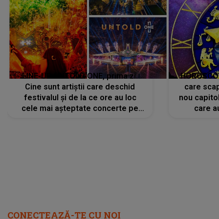
LINE-UP UNTOLD ONE, prima zi.
HOROSCOP 
Cine sunt artiștii care deschid
care scap
festivalul și de la ce ore au loc
nou capitol
cele mai așteptate concerte pe
care a
scena principală?
perioadă 
CONECTEAZĂ-TE CU NOI