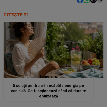
CITEȘTE ȘI
femeia.ro
5 soluții pentru a-ți recăpăta energia pe
caniculă. Ce funcționează când căldura te
epuizează