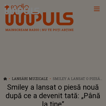
Radio Impuls
LANSĂRI MUZICALE
SMILEY A LANSAT O PIESĂ
NOUĂ DUPĂ CE A DEVENIT
Smiley a lansat o piesă nouă
TATĂ: „PÂNĂ LA TINE”
după ce a devenit tată: „Până
la tine”