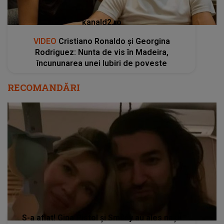
kanald2.ro
VIDEO
Cristiano Ronaldo și Georgina
Rodriguez: Nunta de vis în Madeira,
încununarea unei Iubiri de poveste
RECOMANDĂRI
S-a aflat! Gina Pistol și Smiley au ales nașii