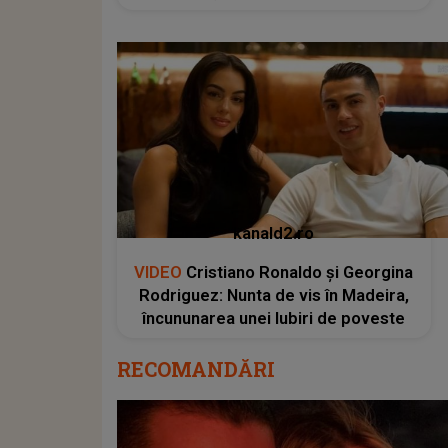
kanald2.ro
VIDEO
Cristiano Ronaldo și Georgina
Rodriguez: Nunta de vis în Madeira,
încununarea unei Iubiri de poveste
RECOMANDĂRI