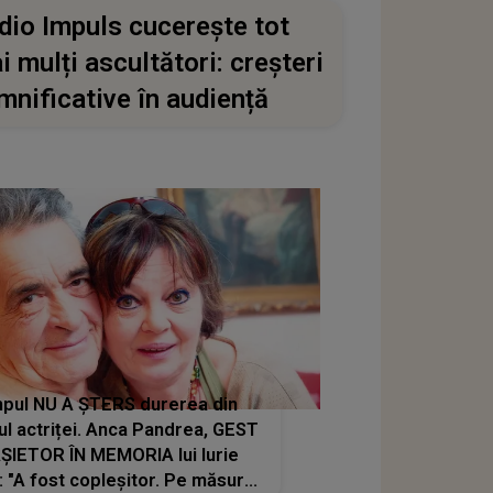
dio Impuls cucerește tot
i mulți ascultători: creșteri
mnificative în audiență
pul NU A ȘTERS durerea din
ul actriței. Anca Pandrea, GEST
ȘIETOR ÎN MEMORIA lui Iurie
: "A fost copleșitor. Pe măsură