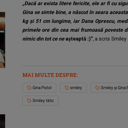
„Dacă ar exista litere fericite, ele ar fi cu si
Gina se simte bine, a născut în seara aceasta
kg și 51 cm lungime, iar Dana Oprescu, medi
primele ore din cea mai frumoasă poveste din
nimic din tot ce ne
așteaptă
:)”
, a scris Smile
MAI MULTE DESPRE:
Gina Pistol
smiley
Smiley și Gina P
Smiley tătic