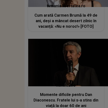
tvmania.libertatea.ro
Cum arată Carmen Brumă la 49 de
ani, deși a mâncat desert zilnic în
vacanță: «Nu e noroc!» [FOTO]
kanald2.ro
Momente dificile pentru Dan
Diaconescu. Fratele lui s-a stins din
viață la doar 60 de ani