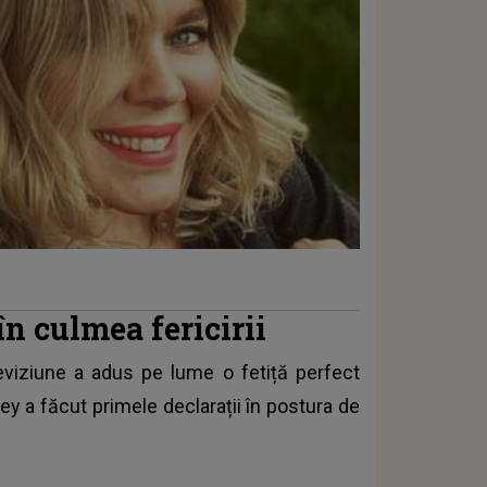
în culmea fericirii
leviziune a adus pe lume o fetiță perfect
ley
a făcut primele declarații în postura de