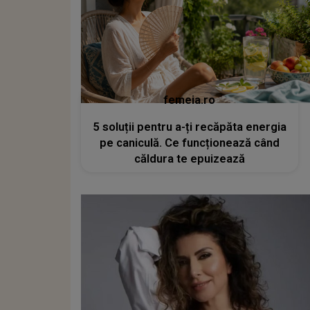
femeia.ro
5 soluții pentru a-ți recăpăta energia
pe caniculă. Ce funcționează când
căldura te epuizează