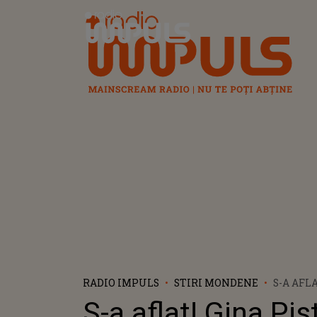
Radio Impuls
RADIO IMPULS
STIRI MONDENE
S-A AFLA
SMILEY 
S-a aflat! Gina Pist
COPILU