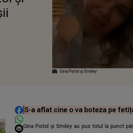
ii
Gina Pistol și Smiley
DISTRIBUIE ARTICOLUL
S-a aflat cine o va boteza pe fetiț
Gina Pistol și Smiley au pus totul la punct pâ