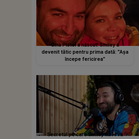
Gina Pistol a născut! Smiley a
devenit tătic pentru prima dată: ”Așa
începe fericirea”
Secretul pe care Smiley nu i-l va