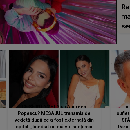
Ra
ma
se
CE SE ÎNTÂMPLĂ cu Andreea
Tim
Popescu? MESAJUL transmis de
suflet
vedetă după ce a fost externată din
SFÂ
spital: „Imediat ce mă voi simți mai
Darie