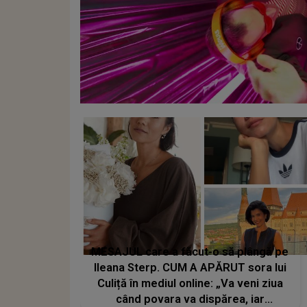
MESAJUL care a făcut-o să plângă pe
Ileana Sterp. CUM A APĂRUT sora lui
Culiță în mediul online: „Va veni ziua
când povara va dispărea, iar