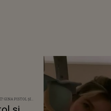
T! GINA PISTOL ȘI
AU ALES NAȘII
ol și
LUI