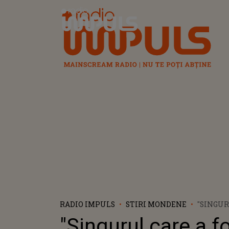
Radio Impuls
RADIO IMPULS
STIRI MONDENE
"SINGUR
FOST, A 
"Singurul care a fo
MURARU"