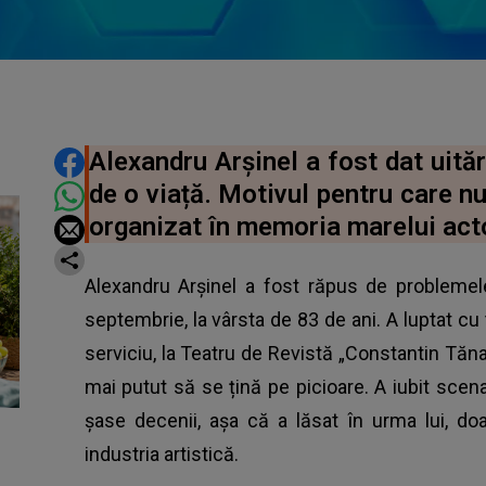
DISTRIBUIE ARTICOLUL
Alexandru Arșinel a fost dat uitări
de o viață. Motivul pentru care nu
organizat în memoria marelui act
Alexandru Arșinel a fost răpus de problemele 
septembrie, la vârsta de 83 de ani. A luptat cu t
serviciu, la Teatru de Revistă „Constantin Tănas
mai putut să se țină pe picioare. A iubit scena
șase decenii, așa că a lăsat în urma lui, d
industria artistică.