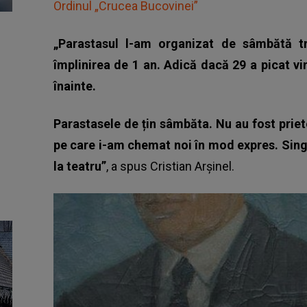
Ordinul „Crucea Bucovinei”
„Parastasul l-am organizat de sâmbătă tr
împlinirea de 1 an. Adică dacă 29 a picat v
înainte.
Parastasele de țin sâmbăta. Nu au fost priete
pe care i-am chemat noi în mod expres. Singu
la teatru”
, a spus Cristian Arșinel.