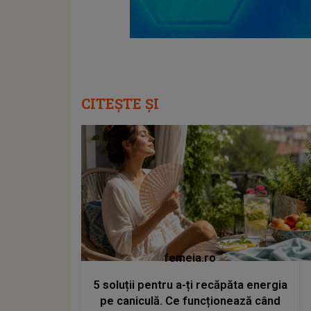
CITEȘTE ȘI
femeia.ro
5 soluții pentru a-ți recăpăta energia
pe caniculă. Ce funcționează când