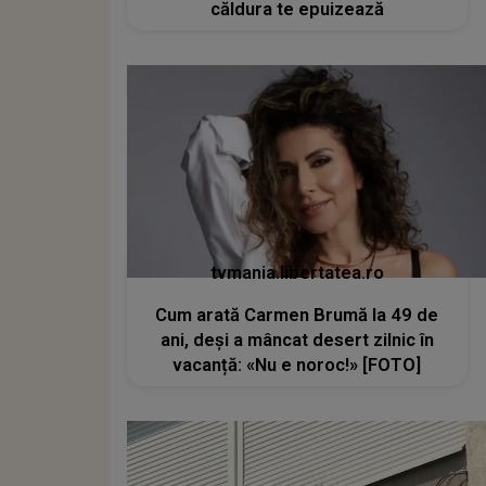
căldura te epuizează
tvmania.libertatea.ro
Cum arată Carmen Brumă la 49 de
ani, deși a mâncat desert zilnic în
vacanță: «Nu e noroc!» [FOTO]