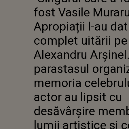
L-AU DA
fost Vasile Muraru
UITĂRII
ALEXAN
LA PAR
Apropiații l-au dat
ORGANIZ
MEMORI
complet uitării pe
ACTOR A
DESĂVÂ
AI LUMI
Alexandru Arșinel
COLEGI 
parastasul organiz
memoria celebrul
actor au lipsit cu
desăvârșire memb
lumii artistice și 