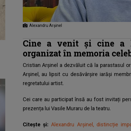
Alexandru Arșinel
Cine a venit și cine a l
organizat în memoria cele
Cristian Arșinel a dezvăluit că la parastasul o
Arșinel
, au lipsit cu desăvârșire iarăși membri
regretatului artist.
Cei care au participat însă au fost invitați per
prezența lui Vasile Muraru de la teatru.
Citește și:
Alexandru Arșinel, distincție im