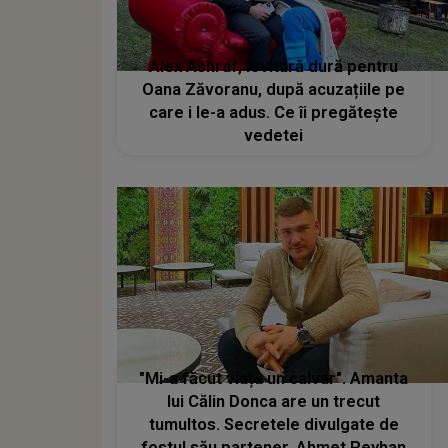
Alex Ashraf, lovitură dură pentru
Oana Zăvoranu, după acuzațiile pe
care i le-a adus. Ce îi pregătește
vedetei
"Mi-a făcut viața un calvar". Amanta
lui Călin Donca are un trecut
tumultos. Secretele divulgate de
fostul său partener, Ahmet Reyhan