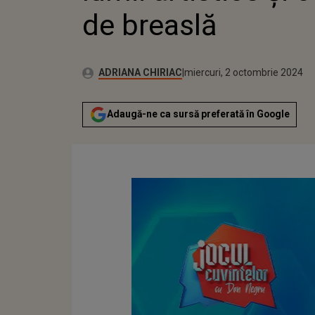
de breaslă
Publicat:
Autor:
luni, 2 octombrie 2023
Actualizat:
ADRIANA CHIRIAC
miercuri, 2 octombrie 2024
Adaugă-ne ca sursă preferată în Google