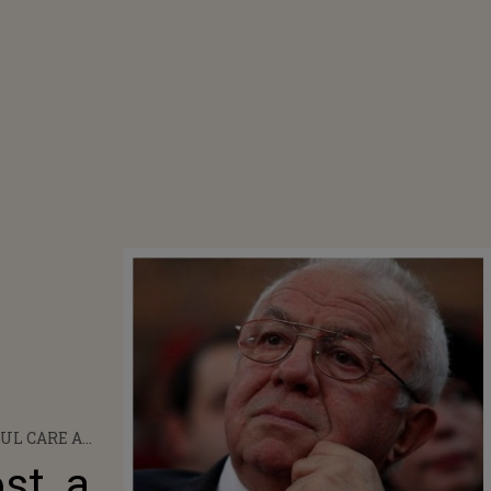
UL CARE A
FOST VASILE
st, a
. APROPIAȚII