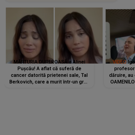
MĂRTURIA DUREROASĂ a Alinei
VIDEO
Igo
Pușcău! A aflat că suferă de
profesori
cancer datorită prietenei sale, Tal
dăruire, au
Berkovich, care a murit într-un grav
OAMENILOR
accident rutier: „Mi-a salvat viața.
despre
Dacă nu era ea, nici eu nu mai
amprente 
eram...”
ELEVILOR,
anilor: "