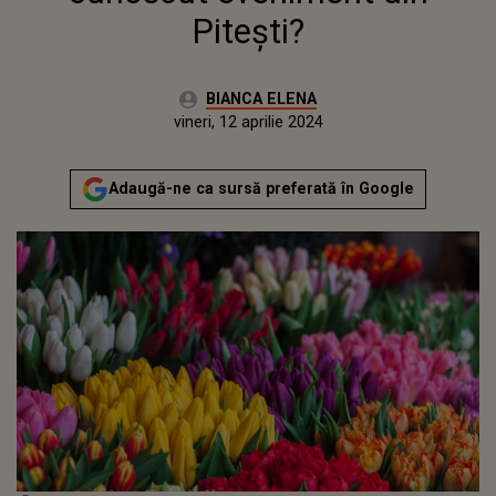
Pitești?
Autor:
BIANCA ELENA
Publicat:
sâmbătă, 15 aprilie 2023
Actualizat:
vineri, 12 aprilie 2024
Adaugă-ne ca sursă preferată în Google