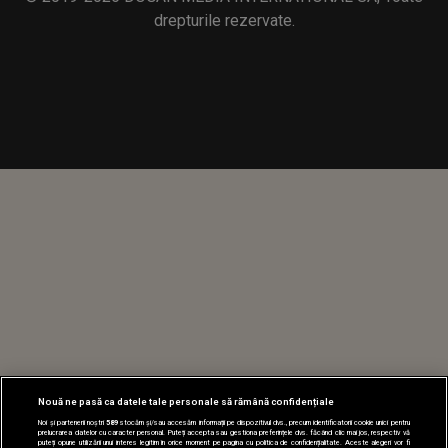
drepturile rezervate.
Nouă ne pasă ca datele tale personale să rămână confidențiale
Noi și partenerii noștri
589
stocăm și/sau accesăm informații pe dispozitivul dvs., precum identificatorii cookie unici pentru
prelucrarea datelor cu caracter personal. Puteți accepta sau gestiona preferințele dvs. făcând clic mai jos, respectiv vă
puteți opune utilizării unui interes legitim în orice moment pe pagina cu politica de confidențialitate. Aceste alegeri vor fi