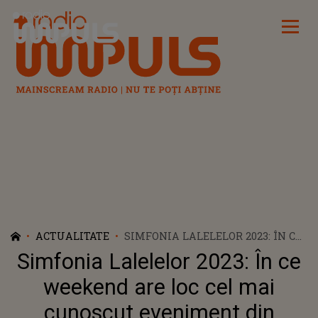
Radio Impuls
ACTUALITATE
SIMFONIA LALELELOR 2023: ÎN CE
WEEKEND ARE LOC CEL MAI
Simfonia Lalelelor 2023: În ce
CUNOSCUT EVENIMENT DIN
PITEȘTI?
weekend are loc cel mai
cunoscut eveniment din