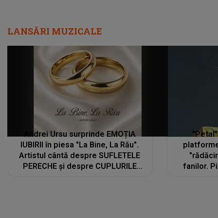
LANSĂRI MUZICALE
Andrei Ursu surprinde EMOȚIA
"Petal"
IUBIRII în piesa "La Bine, La Rău".
platforme
Artistul cântă despre SUFLETELE
"rădăci
PERECHE și despre CUPLURILE
fanilor. 
care aleg să meargă împreună pe
Arian
același drum, INDIFERENT DE CE LE
ascultă
REZERVĂ VIAȚA