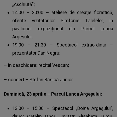
„Așchiuță”;
14:00 – 20:00 – ateliere de creație floristică,
oferite vizitatorilor Simfoniei Lalelelor, în
pavilionul expozițional din Parcul Lunca
Argeșului;
19:00 – 21:30 – Spectacol extraordinar –
prezentator Dan Negru:
– în deschidere: recital Vescan;
– concert – Ștefan Bănică Junior.
Duminică, 23 aprilie – Parcul Lunca Argeșului:
13:00 – 15:00 – Spectacol „Doina Argeșului”,
dirijor Cătălin Iancu: Invitați: Elisabeta Turcu,