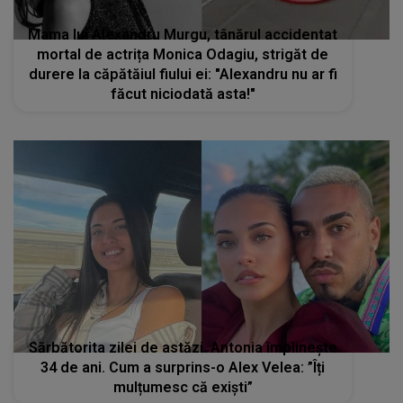
Mama lui Alexandru Murgu, tânărul accidentat
mortal de actrița Monica Odagiu, strigăt de
durere la căpătăiul fiului ei: "Alexandru nu ar fi
făcut niciodată asta!"
Sărbătorita zilei de astăzi. Antonia împlinește
34 de ani. Cum a surprins-o Alex Velea: ”Îți
mulțumesc că exiști”