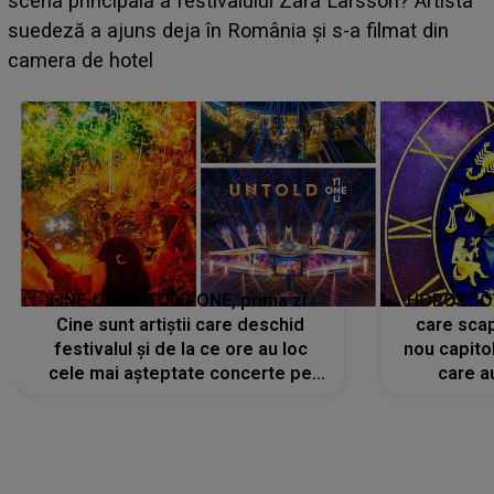
luat prin surprindere pe Emanuel. CINE ESTE
BĂIATUL VIZAT de Alexandra?! Aflându-se în fața
faptului împlinit, A RECUNOSCUT IMEDIAT: "Am
avut..."
LINE-UP UNTOLD ONE, prima zi.
HOROSCOP 
Cine sunt artiștii care deschid
care scap
festivalul și de la ce ore au loc
nou capitol
cele mai așteptate concerte pe
care a
scena principală?
perioadă 