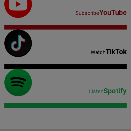
YouTube
Subscribe
TikTok
Watch
Spotify
Listen