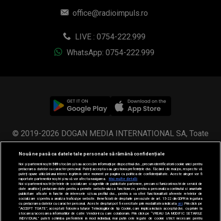
office@radioimpuls.ro
LIVE : 0754-222.999
WhatsApp: 0754-222.999
© 2019-2026 DOGAN MEDIA INTERNATIONAL SA, Toate
drepturile rezervate.
Nouă ne pasă ca datele tale personale să rămână confidențiale
Noi și partenerii noștri
589
stocăm și/sau accesăm informații pe dispozitivul dvs., precum identificatorii cookie unici pentru
prelucrarea datelor cu caracter personal. Puteți accepta sau gestiona preferințele dvs. făcând clic mai jos, respectiv vă
puteți opune utilizării unui interes legitim în orice moment pe pagina cu politica de confidențialitate. Aceste alegeri vor fi
raportate partenerilor noștri și nu vă vor afecta navigarea.
Mai multe detalii
Noi si partenerii nostri (retelele de socializare si agentiile de publicitate partenere, precum si furnizorii nostri de servicii de
date analitice) prelucram date pentru a permite website-ului sa functioneze, pentru a personaliza continutul si anunturile
publicitare afisate in functie de interesele si/sau profilul dvs., pentru a va oferi functionalitati aferente retelelor de
socializare si pentru a analiza traficul pe website. Beneficiati de drepturile prevazute de art. 15-22 din GDPR in legatura
cu prelucrarea datelor cu caracter personal. Aceste drepturi pot fi exercitate prin modalitatea indicata
aici
. Prin click pe
“ACCEPT TOATE”, acceptati folosirea tuturor Tehnologiilor de tip Cookie, care implica inclusiv acceptul dvs. cu privire la
stocarea/accesarea informatiilor de catre Vendor-ii cu care colaboram. Prin click pe “VREAU SA MODIFIC SETARILE
INDIVIDUAL” puteti schimba preferintele in mod individual, mai putin cele legate de cookie strict necesare pentru