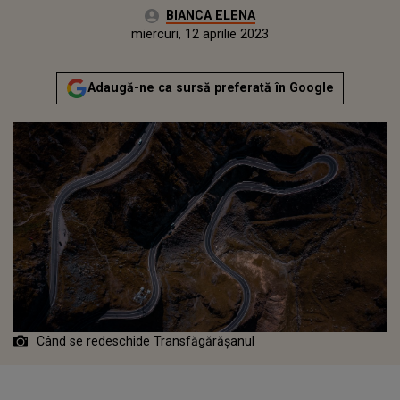
Autor:
BIANCA ELENA
Publicat:
miercuri, 12 aprilie 2023
Actualizat:
miercuri, 12 aprilie 2023
Adaugă-ne ca sursă preferată în Google
Când se redeschide Transfăgărășanul