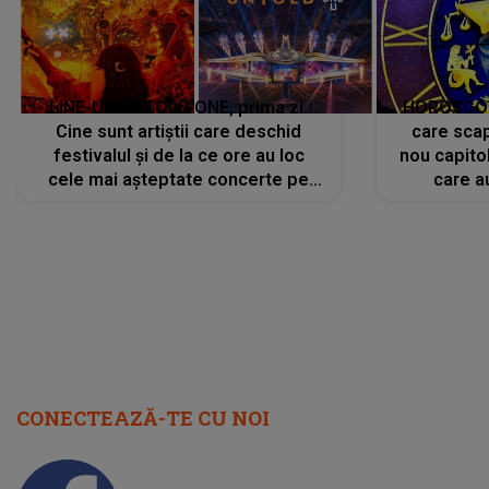
LINE-UP UNTOLD ONE, prima zi.
HOROSCOP 
Cine sunt artiștii care deschid
care scap
festivalul și de la ce ore au loc
nou capitol
cele mai așteptate concerte pe
care a
scena principală?
perioadă 
CONECTEAZĂ-TE CU NOI