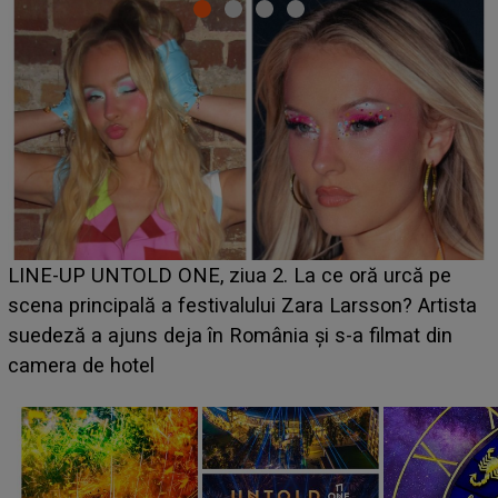
Ce a dezvăluit noua concurentă din "Casa Iubirii" l-a
luat prin surprindere pe Emanuel. CINE ESTE
BĂIATUL VIZAT de Alexandra?! Aflându-se în fața
faptului împlinit, A RECUNOSCUT IMEDIAT: "Am
avut..."