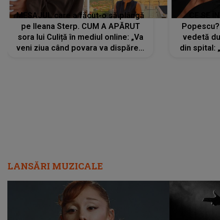
MESAJUL care a făcut-o să plângă
CE SE Î
pe Ileana Sterp. CUM A APĂRUT
Popescu?
sora lui Culiță în mediul online: „Va
vedetă du
veni ziua când povara va dispărea,
din spital:
iar lacrimile...”
LANSĂRI MUZICALE