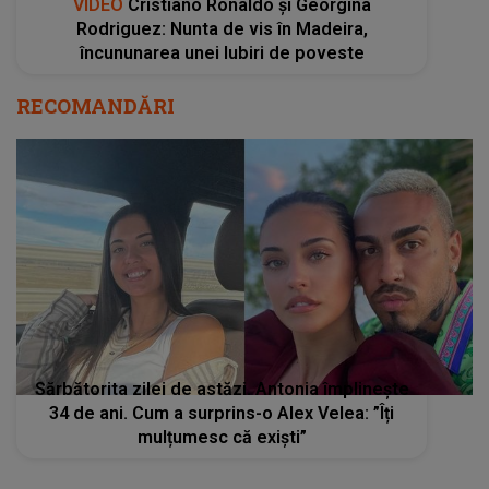
VIDEO
Cristiano Ronaldo și Georgina
Rodriguez: Nunta de vis în Madeira,
încununarea unei Iubiri de poveste
RECOMANDĂRI
Sărbătorita zilei de astăzi. Antonia împlinește
34 de ani. Cum a surprins-o Alex Velea: ”Îți
mulțumesc că exiști”