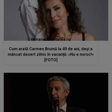
tvmania.libertatea.ro
Cum arată Carmen Brumă la 49 de ani, deși a
mâncat desert zilnic în vacanță: «Nu e noroc!»
[FOTO]