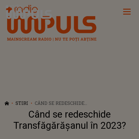
Radio Impuls
STIRI
CÂND SE REDESCHIDE
TRANSFĂGĂRĂȘANUL ÎN 2023?
Când se redeschide
Transfăgărășanul în 2023?