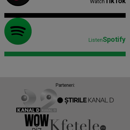
TikTok
Watch
Spotify
Listen
Parteneri: