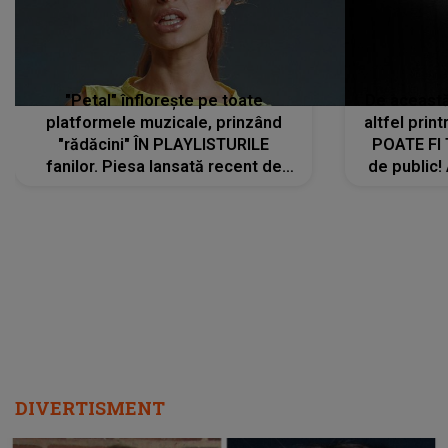
"Petal" înflorește pe toate
De această 
platformele muzicale, prinzând
altfel prin
"rădăcini" ÎN PLAYLISTURILE
POATE FI
fanilor. Piesa lansată recent de
de public!
Ariana Grande îi face pe
a lansat V
ascultători SĂ O ASCULTE PE
REPEAT
DIVERTISMENT