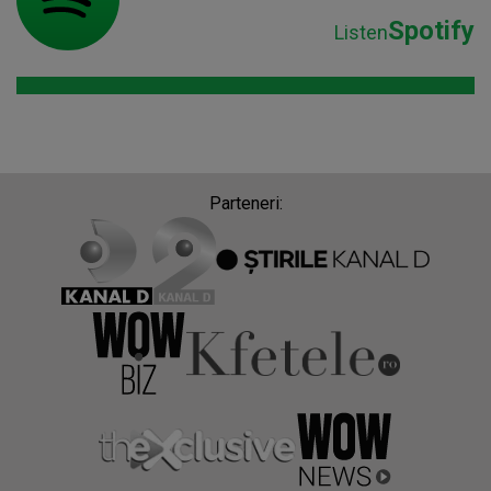
Spotify
Listen
Parteneri: