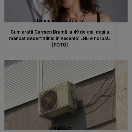
tvmania.libertatea.ro
Cum arată Carmen Brumă la 49 de ani, deși a
mâncat desert zilnic în vacanță: «Nu e noroc!»
[FOTO]
kanald2.ro