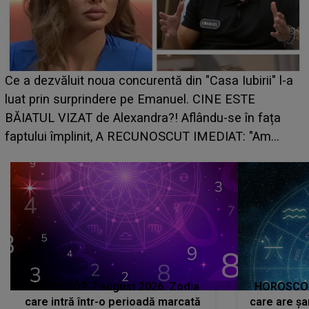
Ce a dezvăluit noua concurentă din "Casa Iubirii" l-a
luat prin surprindere pe Emanuel. CINE ESTE
BĂIATUL VIZAT de Alexandra?! Aflându-se în fața
faptului împlinit, A RECUNOSCUT IMEDIAT: "Am
avut..."
HOROSCOP 7 august 2026. Zodia
HOROSCOP 
care intră într-o perioadă marcată
care are șa