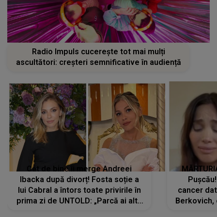
Radio Impuls cucerește tot mai mulți
ascultători: creșteri semnificative în audiență
Cât de bine îi merge Andreei
MĂRTURIA
Ibacka după divorț! Fosta soție a
Pușcău!
lui Cabral a întors toate privirile în
cancer dato
prima zi de UNTOLD: „Parcă ai altă
Berkovich, 
strălucire, emani putere,
accident ru