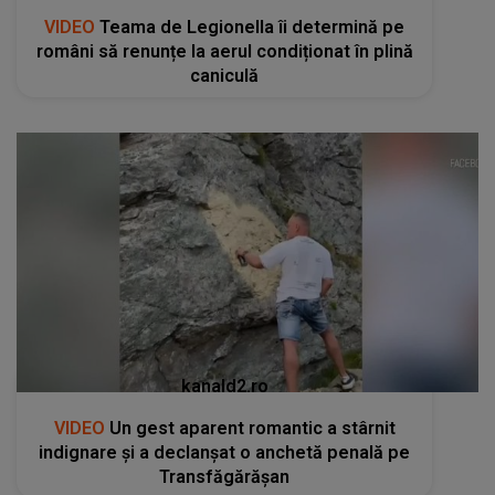
VIDEO
Teama de Legionella îi determină pe
români să renunțe la aerul condiționat în plină
caniculă
kanald2.ro
VIDEO
Un gest aparent romantic a stârnit
indignare și a declanșat o anchetă penală pe
Transfăgărășan