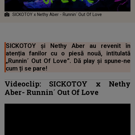
SICKOTOY x Nethy Aber - Runnin´ Out Of Love
SICKOTOY și Nethy Aber au revenit în
atenția fanilor cu o piesă nouă, intitulată
„Runnin´ Out Of Love”. Dă play și spune-ne
cum ți se pare!
Videoclip:
SICKOTOY
x Nethy
Aber-
Runnin´ Out Of Love