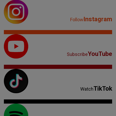
Instagram
Follow
YouTube
Subscribe
TikTok
Watch