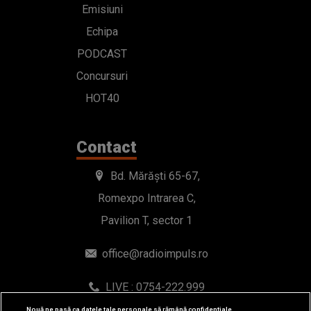
Emisiuni
Echipa
PODCAST
Concursuri
HOT40
Contact
Bd. Mărăști 65-67,
Romexpo Intrarea C,
Pavilion T, sector 1
office@radioimpuls.ro
LIVE : 0754-222.999
WhatsApp: 0754-222.999
Nouă ne pasă ca datele tale personale să rămână confidențiale