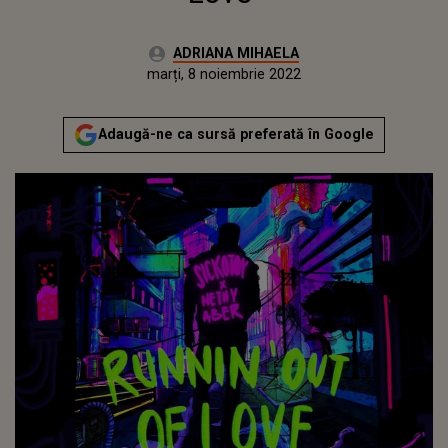
Autor:
ADRIANA MIHAELA
Publicat:
luni, 8 noiembrie 2021
Actualizat:
marți, 8 noiembrie 2022
Adaugă-ne ca sursă preferată în Google