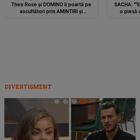
Theo Rose și DOMINO îi poartă pe
SACHA: ""E
ascultători prin AMINTIRI și
o piesă 
REGĂSIRI, iar drumul emoțiilor
imediat pre
trece prin sufletul publicului:
cu mine șt
"Pentru toți cei care au plecat
păstrăm do
departe ca să le fie mai bine"
DIVERTISMENT