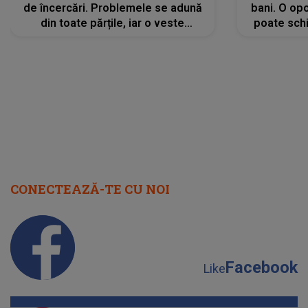
de încercări. Problemele se adună
bani. O opo
din toate părțile, iar o veste
poate schi
neașteptată îi dă planurile peste
la
cap
CONECTEAZĂ-TE CU NOI
Facebook
Like