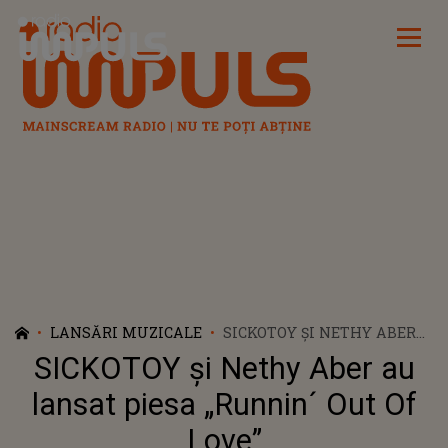
Radio Impuls
LANSĂRI MUZICALE
SICKOTOY ȘI NETHY ABER
AU LANSAT PIESA „RUNNIN
SICKOTOY și Nethy Aber au
´ OUT OF LOVE”
lansat piesa „Runnin´ Out Of
Love”