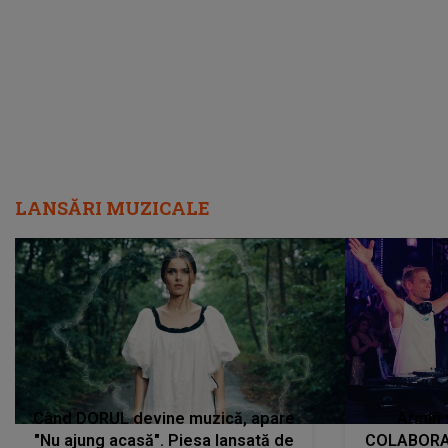
încredere, siguranță...”
Dacă nu 
LANSĂRI MUZICALE
Când DORUL devine muzică, apare
Armin 
"Nu ajung acasă". Piesa lansată de
COLABORAR