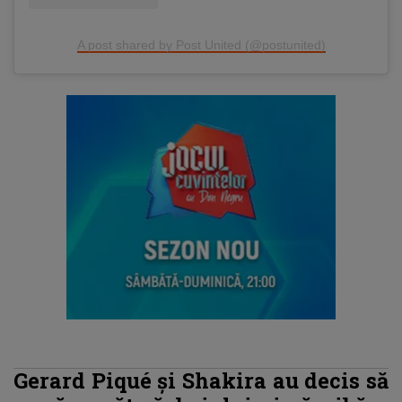
A post shared by Post United (@postunited)
Gerard Piqué și Shakira au decis să