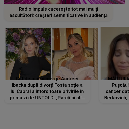
Radio Impuls cucerește tot mai mulți
ascultători: creșteri semnificative în audiență
Cât de bine îi merge Andreei
MĂRTURIA
Ibacka după divorț! Fosta soție a
Pușcău!
lui Cabral a întors toate privirile în
cancer dato
prima zi de UNTOLD: „Parcă ai altă
Berkovich, 
strălucire, emani putere,
accident ru
încredere, siguranță...”
Dacă nu 