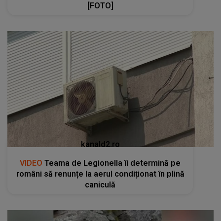
[FOTO]
kanald2.ro
VIDEO
Teama de Legionella îi determină pe
români să renunțe la aerul condiționat în plină
caniculă