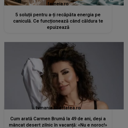
femeia.ro
5 soluții pentru a-ți recăpăta energia pe
caniculă. Ce funcționează când căldura te
epuizează
tvmania.libertatea.ro
Cum arată Carmen Brumă la 49 de ani, deși a
mâncat desert zilnic în vacanță: «Nu e noroc!»