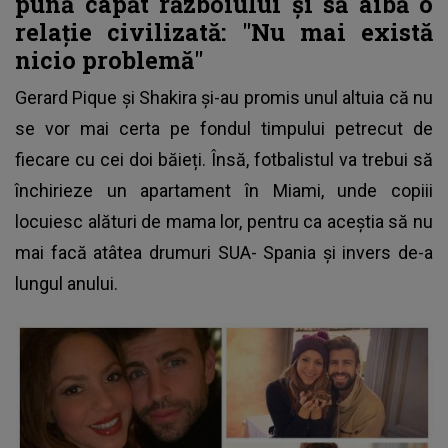
pună capăt războiului și să aibă o
relație civilizată: "Nu mai există
nicio problemă"
Gerard Pique și Shakira
și-au promis unul altuia că nu
se vor mai certa pe fondul timpului petrecut de
fiecare cu cei doi băieți. Însă, fotbalistul va trebui să
închirieze un apartament în Miami, unde copiii
locuiesc alături de mama lor, pentru ca aceștia să nu
mai facă atâtea drumuri SUA- Spania și invers de-a
lungul anului.