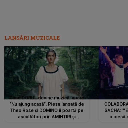
LANSĂRI MUZICALE
Când DORUL devine muzică, apare
Armin 
"Nu ajung acasă". Piesa lansată de
COLABORAR
Theo Rose și DOMINO îi poartă pe
SACHA: ""E
ascultători prin AMINTIRI și
o piesă 
REGĂSIRI, iar drumul emoțiilor
imediat pre