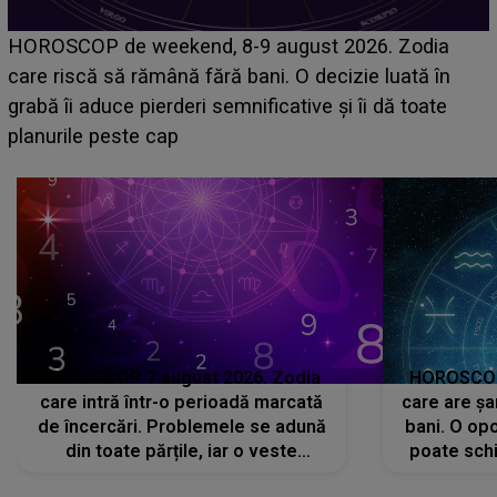
Emanuel a ținut ACEST DETALIU ASCUNS până
acum! În fața Alexandrei, concurentul din Casa Iubirii
face o MĂRTURISIRE NEAȘTEPTATĂ despre mama
sa: "I-am spus și ei în față, eu nu te iubesc pentru
că..."
HOROSCOP 7 august 2026. Zodia
HOROSCOP 
care intră într-o perioadă marcată
care are șa
de încercări. Problemele se adună
bani. O opo
din toate părțile, iar o veste
poate schi
neașteptată îi dă planurile peste
la