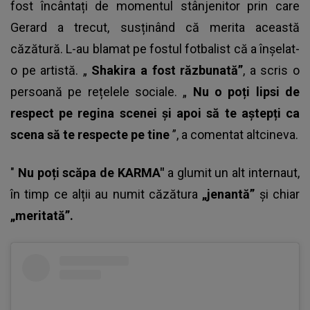
fost încântați de momentul stânjenitor prin care
Gerard a trecut, susținând că merita această
căzătură. L-au blamat pe fostul fotbalist că a înșelat-
o pe artistă. „
Shakira a fost răzbunată”
, a scris o
persoană pe rețelele sociale. „
Nu o poți lipsi de
respect pe regina scenei și apoi să te aștepți ca
scena să te respecte pe tine
”, a comentat altcineva.
"
Nu poți scăpa de KARMA"
a glumit un alt internaut,
în timp ce alții au numit căzătura
„jenantă”
și chiar
„meritată”.