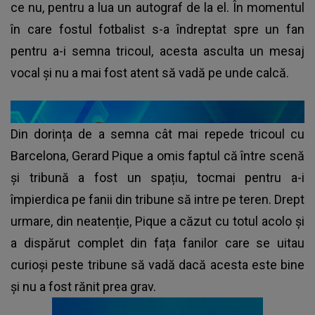
ce nu, pentru a lua un autograf de la el. În momentul
în care fostul fotbalist s-a îndreptat spre un fan
pentru a-i semna tricoul, acesta asculta un mesaj
vocal și nu a mai fost atent să vadă pe unde calcă.
Din dorința de a semna cât mai repede tricoul cu
Barcelona, Gerard Pique a omis faptul că între scenă
și tribună a fost un spațiu, tocmai pentru a-i
împierdica pe fanii din tribune să intre pe teren. Drept
urmare, din neatenție, Pique a căzut cu totul acolo și
a dispărut complet din fața fanilor care se uitau
curioși peste tribune să vadă dacă acesta este bine
și nu a fost rănit prea grav.