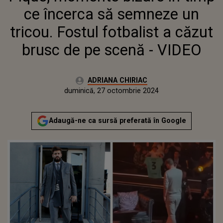
PE SCENĂ - VIDEO
ce încerca să semneze un
tricou. Fostul fotbalist a căzut
brusc de pe scenă - VIDEO
Autor:
ADRIANA CHIRIAC
Publicat:
vineri, 27 octombrie 2023
Actualizat:
duminică, 27 octombrie 2024
Adaugă-ne ca sursă preferată în Google