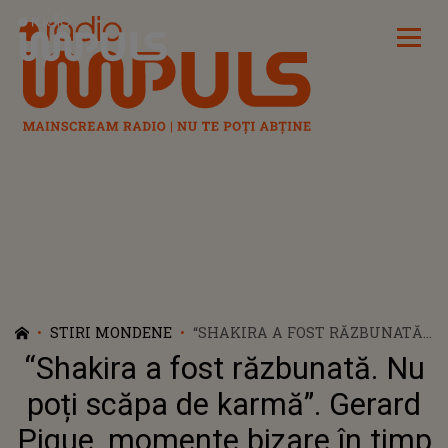
Radio Impuls
STIRI MONDENE
“SHAKIRA A FOST RĂZBUNATĂ.
NU POȚI SCĂPA DE KARMĂ”.
“Shakira a fost răzbunată. Nu
GERARD PIQUE, MOMENTE
BIZARE ÎN TIMP CE ÎNCERCA SĂ
poți scăpa de karmă”. Gerard
SEMNEZE UN TRICOU. FOSTUL
Pique, momente bizare în timp
FOTBALIST A CĂZUT BRUSC DE