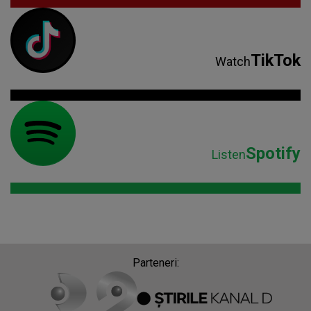
TikTok
Watch
Spotify
Listen
Parteneri: