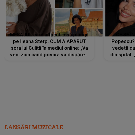
MESAJUL care a făcut-o să plângă
CE SE Î
pe Ileana Sterp. CUM A APĂRUT
Popescu?
sora lui Culiță în mediul online: „Va
vedetă du
veni ziua când povara va dispărea,
din spital:
iar lacrimile...”
LANSĂRI MUZICALE