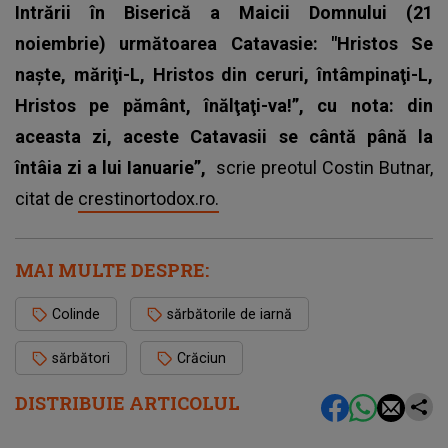
Intrării în Biserică a Maicii Domnului (21
noiembrie) următoarea Catavasie: "Hristos Se
naşte, măriţi-L, Hristos din ceruri, întâmpinaţi-L,
Hristos pe pământ, înălţaţi-va!”, cu nota: din
aceasta zi, aceste Catavasii se cântă până la
întâia zi a lui Ianuarie”,
scrie preotul Costin Butnar,
citat de
crestinortodox.ro.
MAI MULTE DESPRE:
Colinde
sărbătorile de iarnă
sărbători
Crăciun
DISTRIBUIE ARTICOLUL