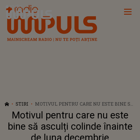
Radio Impuls
STIRI
MOTIVUL PENTRU CARE NU ESTE BINE SĂ
ASCULȚI COLINDE ÎNAINTE DE LUNA
Motivul pentru care nu este
DECEMBRIE
bine să asculți colinde înainte
de luna decembrie