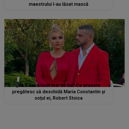
maestrului l-au lăsat mască
„Va fi ceva mult mai de lux” Ce afacere
pregătesc să deschidă Maria Constantin și
soțul ei, Robert Stoica