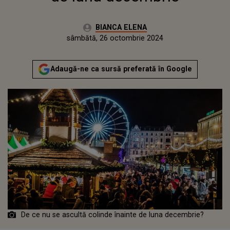
Autor:
BIANCA ELENA
Publicat:
joi, 26 octombrie 2023
Actualizat:
sâmbătă, 26 octombrie 2024
Adaugă-ne ca sursă preferată în Google
De ce nu se ascultă colinde înainte de luna decembrie?