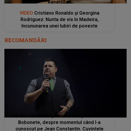
kanald2.ro
VIDEO
Cristiano Ronaldo și Georgina
Rodriguez: Nunta de vis în Madeira,
încununarea unei Iubiri de poveste
RECOMANDĂRI
"M-am ridicat. Nu știam cum să plec". Mihai
Bobonete, despre momentul când l-a
cunoscut pe Jean Constantin. Cuvintele