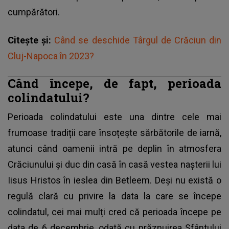
cumpărători.
Citește și:
Când se deschide Târgul de Crăciun din
Cluj-Napoca în 2023?
Când începe, de fapt, perioada
colindatului?
Perioada colindatului este una dintre cele mai
frumoase tradiții care însoțește sărbătorile de iarnă,
atunci când oamenii intră pe deplin în atmosfera
Crăciunului și duc din casă în casă vestea nașterii lui
Iisus Hristos în ieslea din Betleem. Deși nu există o
regulă clară cu privire la data la care se începe
colindatul, cei mai mulți cred că perioada începe pe
data de 6 decembrie, odată cu prăznuirea Sfântului