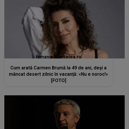
tvmania.libertatea.ro
Cum arată Carmen Brumă la 49 de ani, deși a
mâncat desert zilnic în vacanță: «Nu e noroc!»
[FOTO]