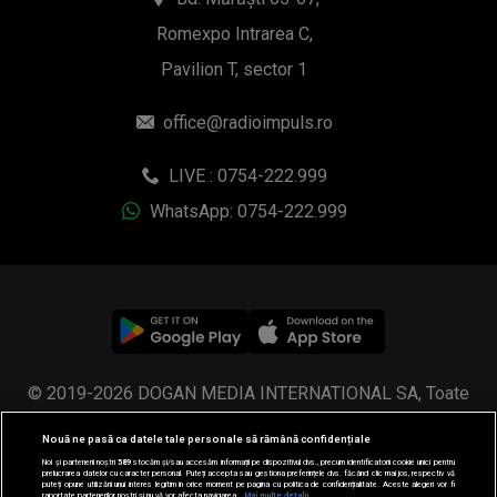
Romexpo Intrarea C,
Pavilion T, sector 1
office@radioimpuls.ro
LIVE : 0754-222.999
WhatsApp: 0754-222.999
© 2019-2026 DOGAN MEDIA INTERNATIONAL SA, Toate
drepturile rezervate.
Nouă ne pasă ca datele tale personale să rămână confidențiale
Noi și partenerii noștri
589
stocăm și/sau accesăm informații pe dispozitivul dvs., precum identificatorii cookie unici pentru
prelucrarea datelor cu caracter personal. Puteți accepta sau gestiona preferințele dvs. făcând clic mai jos, respectiv vă
puteți opune utilizării unui interes legitim în orice moment pe pagina cu politica de confidențialitate. Aceste alegeri vor fi
raportate partenerilor noștri și nu vă vor afecta navigarea.
Mai multe detalii