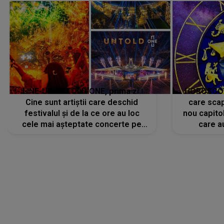
LINE-UP UNTOLD ONE, prima zi.
HOROSCOP 
Cine sunt artiștii care deschid
care scap
festivalul și de la ce ore au loc
nou capitol
cele mai așteptate concerte pe
care a
scena principală?
perioadă 