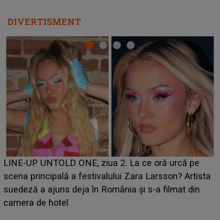
DIVERTISMENT
Ce a dezvăluit noua concurentă din "Casa Iubirii" l-a
luat prin surprindere pe Emanuel. CINE ESTE
BĂIATUL VIZAT de Alexandra?! Aflându-se în fața
faptului împlinit, A RECUNOSCUT IMEDIAT: "Am
avut..."