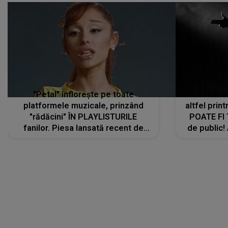
"Petal" înflorește pe toate
De această 
platformele muzicale, prinzând
altfel prin
"rădăcini" ÎN PLAYLISTURILE
POATE FI
fanilor. Piesa lansată recent de
de public!
Ariana Grande îi face pe
a lansat V
ascultători SĂ O ASCULTE PE
REPEAT