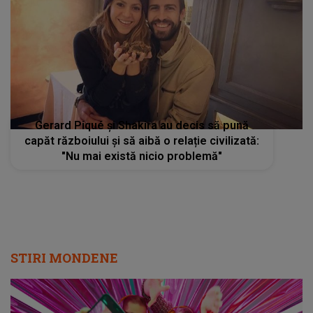
Gerard Piqué și Shakira au decis să pună
capăt războiului și să aibă o relație civilizată:
"Nu mai există nicio problemă"
STIRI MONDENE