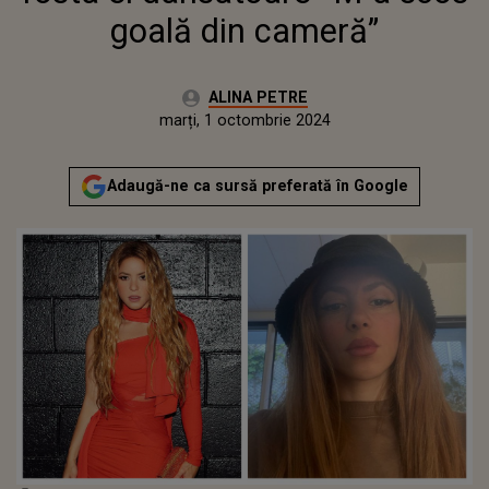
goală din cameră”
Autor:
ALINA PETRE
Publicat:
duminică, 1 octombrie 2023
Actualizat:
marți, 1 octombrie 2024
Adaugă-ne ca sursă preferată în Google