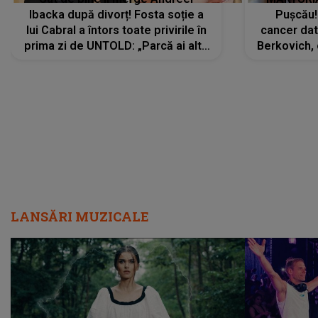
Ibacka după divorț! Fosta soție a
Pușcău!
lui Cabral a întors toate privirile în
cancer dato
prima zi de UNTOLD: „Parcă ai altă
Berkovich, 
strălucire, emani putere,
accident ru
încredere, siguranță...”
Dacă nu 
LANSĂRI MUZICALE