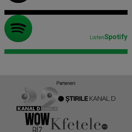
Spotify
Listen
Parteneri: