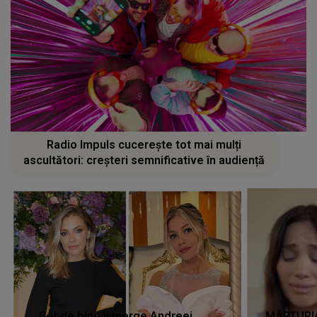
Radio Impuls cucerește tot mai mulți
ascultători: creșteri semnificative în audiență
Cât de bine îi merge Andreei
MĂRTURIA