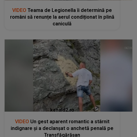
VIDEO
Teama de Legionella îi determină pe
români să renunțe la aerul condiționat în plină
caniculă
kanald2.ro
VIDEO
Un gest aparent romantic a stârnit
indignare și a declanșat o anchetă penală pe
Transfăgărășan