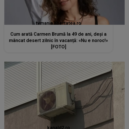
tvmania.libertatea.ro
Cum arată Carmen Brumă la 49 de ani, deși a
mâncat desert zilnic în vacanță: «Nu e noroc!»
[FOTO]
kanald2.ro