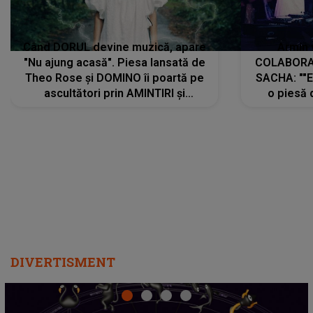
Când DORUL devine muzică, apare
Armin 
"Nu ajung acasă". Piesa lansată de
COLABORAR
Theo Rose și DOMINO îi poartă pe
SACHA: ""E
ascultători prin AMINTIRI și
o piesă 
REGĂSIRI, iar drumul emoțiilor
imediat pre
trece prin sufletul publicului:
cu mine șt
"Pentru toți cei care au plecat
păstrăm do
departe ca să le fie mai bine"
DIVERTISMENT