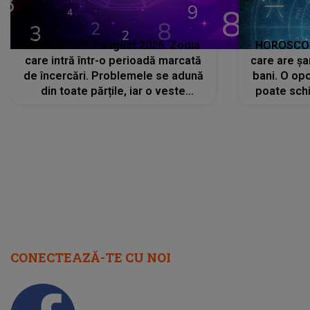
HOROSCOP 7 august 2026. Zodia
HOROSCOP 
care intră într-o perioadă marcată
care are șa
de încercări. Problemele se adună
bani. O opo
din toate părțile, iar o veste
poate schi
neașteptată îi dă planurile peste
la
cap
CONECTEAZĂ-TE CU NOI