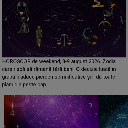
Emanuel a ținut ACEST DETALIU ASCUNS până
acum! În fața Alexandrei, concurentul din Casa Iubirii
face o MĂRTURISIRE NEAȘTEPTATĂ despre mama
sa: "I-am spus și ei în față, eu nu te iubesc pentru
că..."