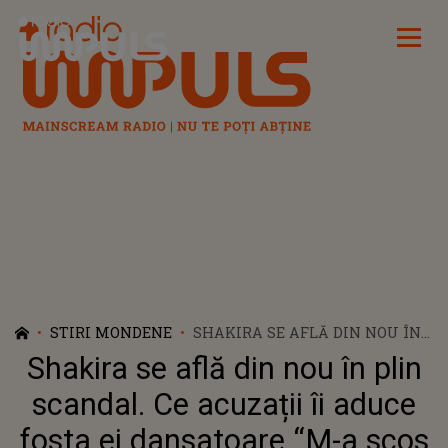
Radio Impuls
STIRI MONDENE
SHAKIRA SE AFLĂ DIN NOU ÎN
PLIN SCANDAL. CE ACUZAȚII ÎI
Shakira se află din nou în plin
ADUCE FOSTA EI DANSATOARE
“M-A SCOS GOALĂ DIN CAMERĂ”
scandal. Ce acuzații îi aduce
fosta ei dansatoare “M-a scos