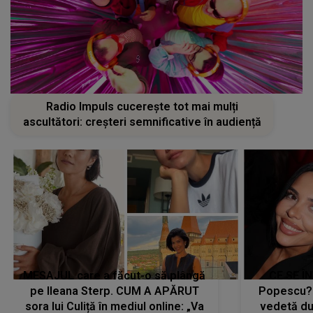
Radio Impuls cucerește tot mai mulți
ascultători: creșteri semnificative în audiență
MESAJUL care a făcut-o să plângă
CE SE Î
pe Ileana Sterp. CUM A APĂRUT
Popescu?
sora lui Culiță în mediul online: „Va
vedetă du