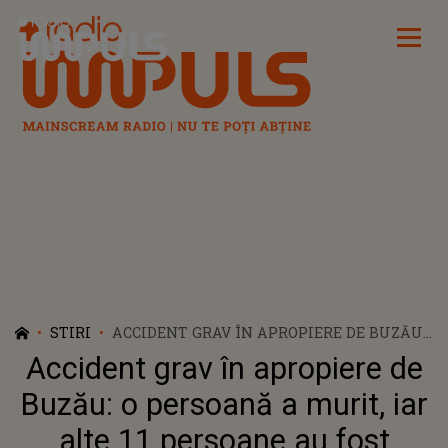
Radio Impuls
STIRI
ACCIDENT GRAV ÎN APROPIERE DE BUZĂU:
O PERSOANĂ A MURIT, IAR ALTE 11
Accident grav în apropiere de
PERSOANE AU FOST RĂNITE, PRINTRE
CARE 5 COPII. CE AU DESCOPERIT OAMENII
Buzău: o persoană a murit, iar
LEGII LA FAȚA LOCULUI
alte 11 persoane au fost