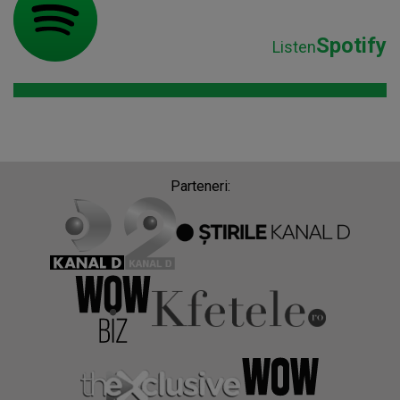
Spotify
Listen
Parteneri: