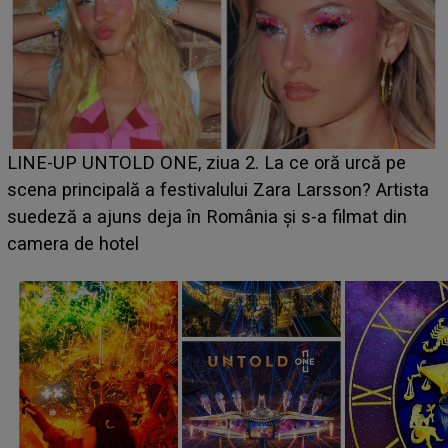
Ce a dezvăluit noua concurentă din "Casa Iubirii" l-a
luat prin surprindere pe Emanuel. CINE ESTE
BĂIATUL VIZAT de Alexandra?! Aflându-se în fața
faptului împlinit, A RECUNOSCUT IMEDIAT: "Am
avut..."