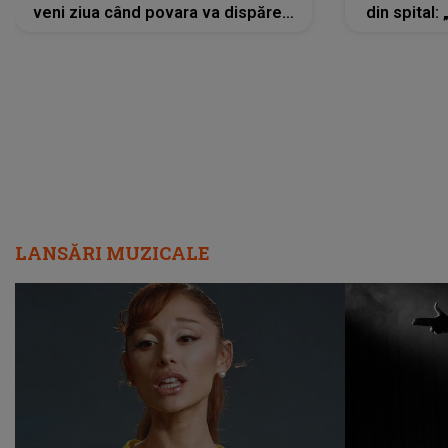
veni ziua când povara va dispărea,
din spital:
iar lacrimile...”
LANSĂRI MUZICALE