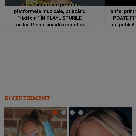
"Petal" înflorește pe toate
De această 
platformele muzicale, prinzând
altfel prin
"rădăcini" ÎN PLAYLISTURILE
POATE FI
fanilor. Piesa lansată recent de
de public!
Ariana Grande îi face pe
a lansat V
ascultători SĂ O ASCULTE PE
REPEAT
DIVERTISMENT