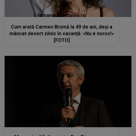
tvmania.libertatea.ro
Cum arată Carmen Brumă la 49 de ani, deși a
mâncat desert zilnic în vacanță: «Nu e noroc!»
[FOTO]
kanald2.ro