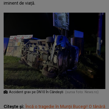
iminent de viață.
Accident grav pe DN10 În Cândești
(sursa foto: News.ro)
Citește și:
Încă o tragedie în Munții Bucegi! O tânără