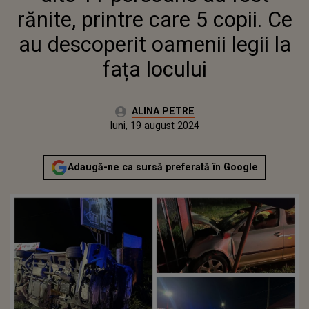
rănite, printre care 5 copii. Ce
au descoperit oamenii legii la
fața locului
Autor:
ALINA PETRE
Publicat:
luni, 19 august 2024
Actualizat:
luni, 19 august 2024
Adaugă-ne ca sursă preferată în Google