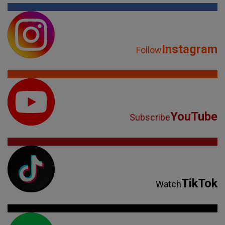
Instagram
Follow
YouTube
Subscribe
TikTok
Watch