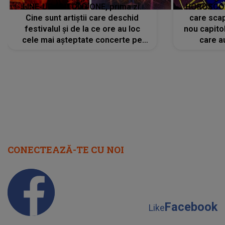
LINE-UP UNTOLD ONE, prima zi.
HOROSCOP 
Cine sunt artiștii care deschid
care scap
festivalul și de la ce ore au loc
nou capitol
cele mai așteptate concerte pe
care a
scena principală?
perioadă 
CONECTEAZĂ-TE CU NOI
Facebook
Like