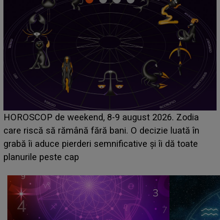
Emanuel a ținut ACEST DETALIU ASCUNS până
acum! În fața Alexandrei, concurentul din Casa Iubirii
face o MĂRTURISIRE NEAȘTEPTATĂ despre mama
sa: "I-am spus și ei în față, eu nu te iubesc pentru
că..."