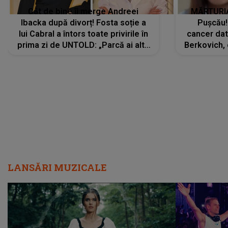
Cât de bine îi merge Andreei
MĂRTURIA
Ibacka după divorț! Fosta soție a
Pușcău!
lui Cabral a întors toate privirile în
cancer dato
prima zi de UNTOLD: „Parcă ai altă
Berkovich, 
strălucire, emani putere,
accident ru
încredere, siguranță...”
Dacă nu 
LANSĂRI MUZICALE