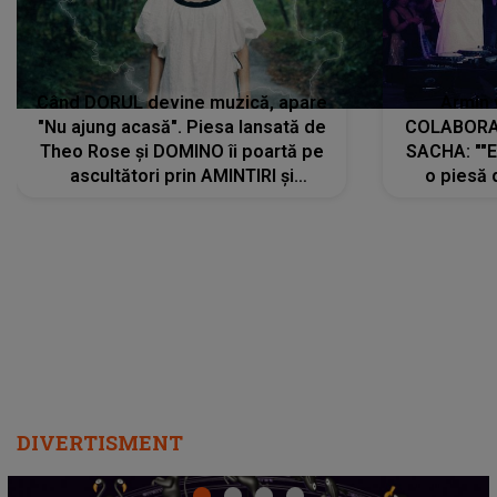
Când DORUL devine muzică, apare
Armin 
"Nu ajung acasă". Piesa lansată de
COLABORAR
Theo Rose și DOMINO îi poartă pe
SACHA: ""E
ascultători prin AMINTIRI și
o piesă 
REGĂSIRI, iar drumul emoțiilor
imediat pre
trece prin sufletul publicului:
cu mine șt
"Pentru toți cei care au plecat
păstrăm do
departe ca să le fie mai bine"
DIVERTISMENT