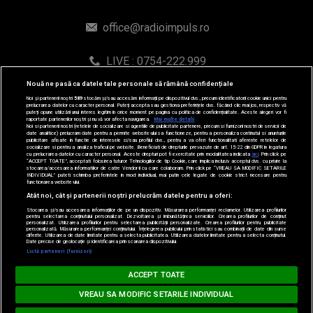
office@radioimpuls.ro
LIVE : 0754-222.999
WhatsApp: 0754-222.999
Nouă ne pasă ca datele tale personale să rămână confidențiale
Noi și partenerii noștri
589
stocăm și/sau accesăm informații pe dispozitivul dvs., precum identificatorii cookie unici pentru
prelucrarea datelor cu caracter personal. Puteți accepta sau gestiona preferințele dvs. făcând clic mai jos, respectiv vă
puteți opune utilizării unui interes legitim în orice moment pe pagina cu politica de confidențialitate. Aceste alegeri vor fi
raportate partenerilor noștri și nu vă vor afecta navigarea.
Mai multe detalii
Noi si partenerii nostri (retelele de socializare si agentiile de publicitate partenere, precum si furnizorii nostri de servicii de
date analitice) prelucram date pentru a permite website-ului sa functioneze, pentru a personaliza continutul si anunturile
publicitare afisate in functie de interesele si/sau profilul dvs., pentru a va oferi functionalitati aferente retelelor de
socializare si pentru a analiza traficul pe website. Beneficiati de drepturile prevazute de art. 15-22 din GDPR in legatura
cu prelucrarea datelor cu caracter personal. Aceste drepturi pot fi exercitate prin modalitatea indicata
aici
. Prin click pe
“ACCEPT TOATE”, acceptati folosirea tuturor Tehnologiilor de tip Cookie, care implica inclusiv acceptul dvs. cu privire la
stocarea/accesarea informatiilor de catre Vendor-ii cu care colaboram. Prin click pe “VREAU SA MODIFIC SETARILE
INDIVIDUAL” puteti schimba preferintele in mod individual, mai putin cele legate de cookie strict necesare pentru
functionarea website-ului.
Atât noi, cât și partenerii noștri prelucrăm datele pentru a oferi:
© 2019-2026 DOGAN MEDIA INTERNATIONAL SA, Toate
Stocarea și/sau accesarea informațiilor de pe un dispozitiv. Măsurarea performanței reclamelor. Utilizarea profilurilor
drepturile rezervate.
pentru selectarea conținutului personalizat. Dezvoltarea și îmbunătățirea serviciilor. Crearea profilurilor de conținut
personalizat. Utilizarea profilurilor pentru selectarea publicității personalizate. Crearea profilurilor pentru publicitate
personalizată. Măsurarea performanței conținutului. Înțelegerea publicului prin statistici sau combinații de date din surse
diferite. Utilizarea de date limitate pentru a selecta publicitatea. Utilizarea datelor limitate pentru a selecta conținutul.
Date precise de geolocație și identificarea prin scanarea dispozitivului.
Listă parteneri (furnizori)
MUSIC NON STOP
ACCEPT TOATE
Loading...
BTS - Swim
VREAU SA MODIFIC SETARILE INDIVIDUAL