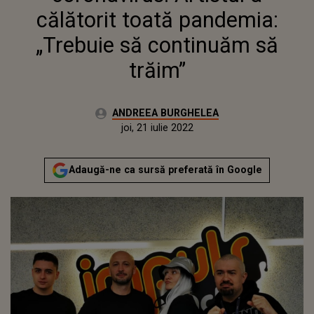
călătorit toată pandemia:
„Trebuie să continuăm să
trăim”
Autor:
ANDREEA BURGHELEA
Publicat:
joi, 25 martie 2021
Actualizat:
joi, 21 iulie 2022
Adaugă-ne ca sursă preferată în Google