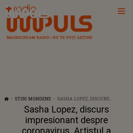
Radio Impuls
STIRI MONDENE
SASHA LOPEZ, DISCURS
IMPRESIONANT DESPRE
Sasha Lopez, discurs
CORONAVIRUS. ARTISTUL A
CĂLĂTORIT TOATĂ PANDEMIA:
impresionant despre
„TREBUIE SĂ CONTINUĂM SĂ
coronavirus. Artistul a
TRĂIM”