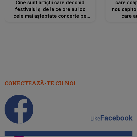
Cine sunt artiștii care deschid
care scap
festivalul și de la ce ore au loc
nou capitol
cele mai așteptate concerte pe
care a
scena principală?
perioadă 
CONECTEAZĂ-TE CU NOI
Facebook
Like