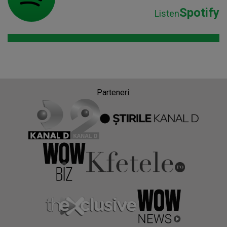
Spotify
Listen
Parteneri: