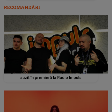
RECOMANDĂRI
„Overdose” de la Sasha Lopez și Bruja s-a
auzit în premieră la Radio Impuls