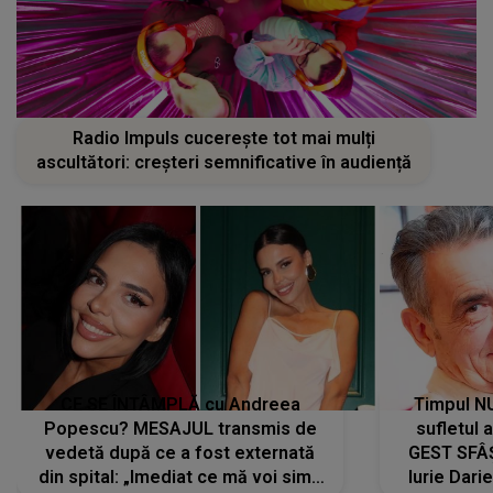
Radio Impuls cucerește tot mai mulți
ascultători: creșteri semnificative în audiență
CE SE ÎNTÂMPLĂ cu Andreea
Timpul N
Popescu? MESAJUL transmis de
sufletul 
vedetă după ce a fost externată
GEST SFÂȘ
din spital: „Imediat ce mă voi simți
Iurie Dari