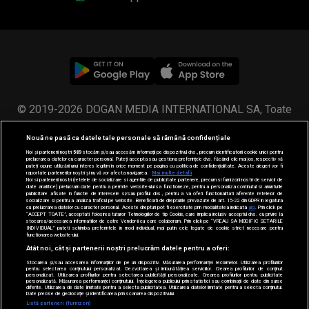
© 2019-2026 DOGAN MEDIA INTERNATIONAL SA, Toate
drepturile rezervate.
Nouă ne pasă ca datele tale personale să rămână confidențiale
Noi și partenerii noștri
589
stocăm și/sau accesăm informații pe dispozitivul dvs., precum identificatorii cookie unici pentru
prelucrarea datelor cu caracter personal. Puteți accepta sau gestiona preferințele dvs. făcând clic mai jos, respectiv vă
puteți opune utilizării unui interes legitim în orice moment pe pagina cu politica de confidențialitate. Aceste alegeri vor fi
raportate partenerilor noștri și nu vă vor afecta navigarea.
Mai multe detalii
Noi si partenerii nostri (retelele de socializare si agentiile de publicitate partenere, precum si furnizorii nostri de servicii de
date analitice) prelucram date pentru a permite website-ului sa functioneze, pentru a personaliza continutul si anunturile
publicitare afisate in functie de interesele si/sau profilul dvs., pentru a va oferi functionalitati aferente retelelor de
socializare si pentru a analiza traficul pe website. Beneficiati de drepturile prevazute de art. 15-22 din GDPR in legatura
cu prelucrarea datelor cu caracter personal. Aceste drepturi pot fi exercitate prin modalitatea indicata
aici
. Prin click pe
“ACCEPT TOATE”, acceptati folosirea tuturor Tehnologiilor de tip Cookie, care implica inclusiv acceptul dvs. cu privire la
stocarea/accesarea informatiilor de catre Vendor-ii cu care colaboram. Prin click pe “VREAU SA MODIFIC SETARILE
INDIVIDUAL” puteti schimba preferintele in mod individual, mai putin cele legate de cookie strict necesare pentru
functionarea website-ului.
Atât noi, cât și partenerii noștri prelucrăm datele pentru a oferi:
Stocarea și/sau accesarea informațiilor de pe un dispozitiv. Măsurarea performanței reclamelor. Utilizarea profilurilor
pentru selectarea conținutului personalizat. Dezvoltarea și îmbunătățirea serviciilor. Crearea profilurilor de conținut
personalizat. Utilizarea profilurilor pentru selectarea publicității personalizate. Crearea profilurilor pentru publicitate
personalizată. Măsurarea performanței conținutului. Înțelegerea publicului prin statistici sau combinații de date din surse
diferite. Utilizarea de date limitate pentru a selecta publicitatea. Utilizarea datelor limitate pentru a selecta conținutul.
Date precise de geolocație și identificarea prin scanarea dispozitivului.
Listă parteneri (furnizori)