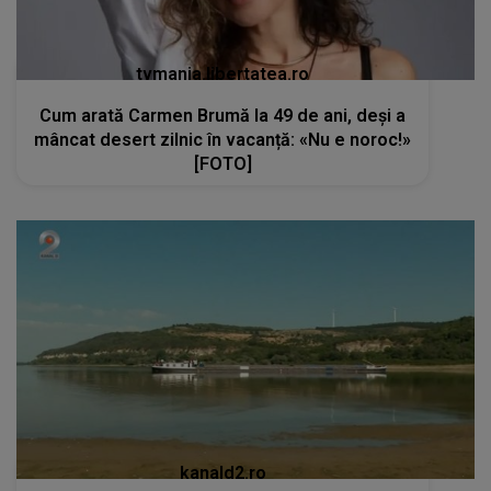
tvmania.libertatea.ro
Cum arată Carmen Brumă la 49 de ani, deși a
mâncat desert zilnic în vacanță: «Nu e noroc!»
[FOTO]
kanald2.ro