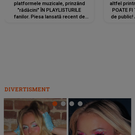
platformele muzicale, prinzând
altfel prin
"rădăcini" ÎN PLAYLISTURILE
POATE FI
fanilor. Piesa lansată recent de
de public!
Ariana Grande îi face pe
a lansat V
ascultători SĂ O ASCULTE PE
REPEAT
DIVERTISMENT