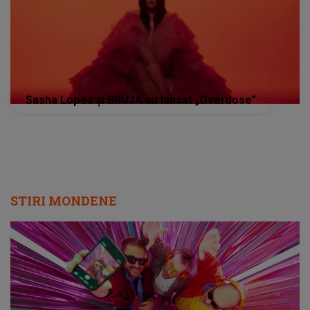
Sasha Lopez și BRUJA au lansat „Overdose”
STIRI MONDENE