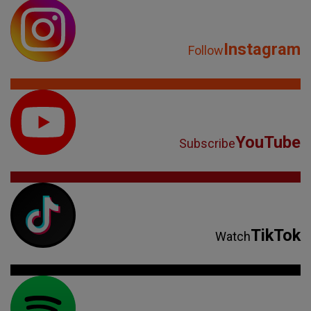
Instagram
Follow
YouTube
Subscribe
TikTok
Watch