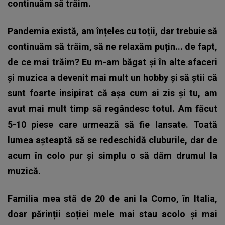
continuăm să trăim.
Pandemia există, am înțeles cu toții, dar trebuie să
continuăm să trăim, să ne relaxăm puțin... de fapt,
de ce mai trăim? Eu m-am băgat și în alte afaceri
și muzica a devenit mai mult un hobby și să știi că
sunt foarte insipirat că așa cum ai zis și tu, am
avut mai mult timp să regândesc totul. Am făcut
5-10 piese care urmează să fie lansate. Toată
lumea așteaptă să se redeschidă cluburile, dar de
acum în colo pur și simplu o să dăm drumul la
muzică.
Familia mea stă de 20 de ani la Como, în Italia,
doar părinții soției mele mai stau acolo și mai