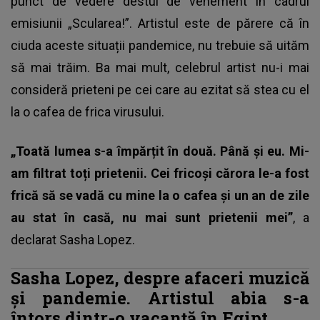
punct de vedere destul de vehement în cadrul
emisiunii „Scularea!”. Artistul este de părere că în
ciuda aceste situații pandemice, nu trebuie să uităm
să mai trăim. Ba mai mult, celebrul artist nu-i mai
consideră prieteni pe cei care au ezitat să stea cu el
la o cafea de frica virusului.
„Toată lumea s-a împărțit în două. Până și eu. Mi-
am filtrat toți prietenii. Cei fricoși cărora le-a fost
frică să se vadă cu mine la o cafea și un an de zile
au stat în casă, nu mai sunt prietenii mei”
, a
declarat Sasha Lopez.
Sasha Lopez, despre afaceri muzică
și pandemie. Artistul abia s-a
întors dintr-o vacanță în Egipt