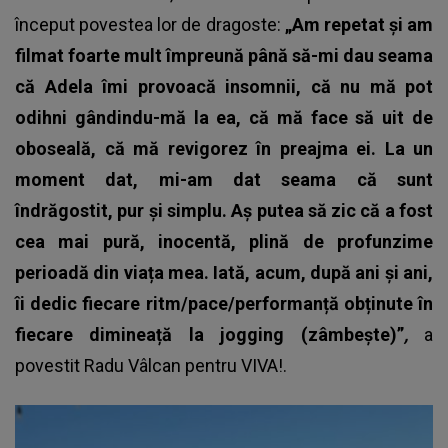
început povestea lor de dragoste:
„Am repetat și am
filmat foarte mult împreună până să-mi dau seama
că Adela îmi provoacă insomnii, că nu mă pot
odihni gândindu-mă la ea, că mă face să uit de
oboseală, că mă revigorez în preajma ei. La un
moment dat, mi-am dat seama că sunt
îndrăgostit, pur și simplu. Aș putea să zic că a fost
cea mai pură, inocentă, plină de profunzime
perioadă din viața mea. Iată, acum, după ani și ani,
îi dedic fiecare ritm/pace/performanță obținute în
fiecare dimineață la jogging (zâmbește)”
,
a
povestit Radu Vâlcan pentru VIVA!.