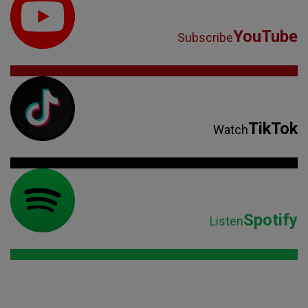
YouTube
Subscribe
TikTok
Watch
Spotify
Listen