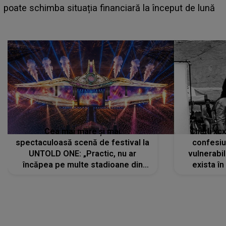
așteptate concerte pe scena principală?
Cea mai mare și mai
Charli xc
spectaculoasă scenă de festival la
confesiu
UNTOLD ONE: „Practic, nu ar
vulnerabil
încăpea pe multe stadioane din
exista în
lume”. Evenimentul începe joi, 6
august 2026