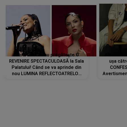
Tania Turtureanu pregătește O
Alexandra
REVENIRE SPECTACULOASĂ la Sala
ușa cătr
Palatului! Când se va aprinde din
CONFES
nou LUMINA REFLECTOATRELOR
Avertismentu
pentru artistă: " Vor fi multe
rămas ÎNT
cântece noi, în premieră. Cântece
au format-
care abia acum învață să respire"
"Am f