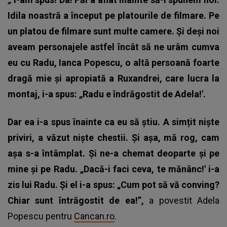
Idila noastră a început pe platourile de filmare. Pe
un platou de filmare sunt multe camere. Și deși noi
aveam personajele astfel încât să ne urâm cumva
eu cu Radu, Ianca Popescu, o altă persoană foarte
dragă mie și apropiată a Ruxandrei, care lucra la
montaj, i-a spus: „Radu e îndrăgostit de Adela!'.
Dar ea i-a spus înainte ca eu să știu. A simțit niște
priviri, a văzut niște chestii. Și așa, mă rog, cam
așa s-a întâmplat. Și ne-a chemat deoparte și pe
mine și pe Radu. „Dacă-i faci ceva, te mănânc!' i-a
zis lui Radu. Și el i-a spus: „Cum pot să vă conving?
Chiar sunt întrăgostit de ea!”,
a povestit Adela
Popescu pentru
Cancan.ro
.