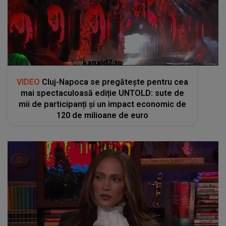
kanald2.ro
VIDEO
Cluj-Napoca se pregătește pentru cea
mai spectaculoasă ediție UNTOLD: sute de
mii de participanți și un impact economic de
120 de milioane de euro