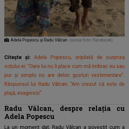
Adela Popescu și Radu Vâlcan
(sursa foto: Facebook)
Citește și:
Adela Popescu, oripilată de surpriza
soțului ei: "Oare lui nu îi place cum mă îmbrac eu sau
pur și simplu nu are deloc gusturi vestimentare".
Răspunsul lui Radu Vâlcan: "Am crezut că este de
plajă, exagerezi"
Radu Vâlcan, despre relația cu
Adela Popescu
La un moment dat, Radu Vâlcan a povestit cum a