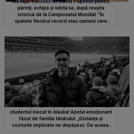
Mesajul transmis de David Popovici pentru
părinți, echipă și iubita lui, după reușita
istorică de la Campionatul Mondial: ”În
spatele fiecărui record stau oameni care
cred, care ajută, care merg alături de tine
până la capăt”
Durere și neputință după moartea lui Raul,
studentul înecat în Alaska! Apelul emoționant
făcut de familia tânărului: „Distanța și
costurile implicate ne depășesc. De aceea,
vă cerem sprijinul”