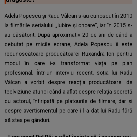
Adela Popescu și Radu Vâlcan s-au cunoscut în 2010
la filmările serialului „Iubire și onoare”, iar în 2015 s-
au căsătorit. După aproximativ 20 de ani de când a
debutat pe micile ecrane, Adela Popescu îi este
recunoscătoare producătoarei Ruxandra Ion pentru
modul în care i-a transformat viața pe plan
profesional. Într-un interviu recent, soția lui Radu
Vâlcan a vorbit despre reacția producătoarei de
teelviziune atunci când a aflat despre relația secretă
cu actorul, înfiripată pe platourile de filmare, dar și
despre avertismentul pe care i l-a dat lui Radu fără
să stea pe gânduri.
„
I-am spus! Da! Păi a aflat înainte să-i spunem noi.