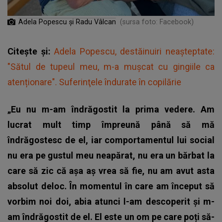
Adela Popescu și Radu Vâlcan
(sursa foto: Facebook)
Citește și:
Adela Popescu, destăinuiri neașteptate:
"Sătul de tupeul meu, m-a mușcat cu gingiile ca
atenționare". Suferinţele îndurate în copilărie
„Eu nu m-am îndrăgostit la prima vedere. Am
lucrat mult timp împreună până să mă
îndrăgostesc de el, iar comportamentul lui social
nu era pe gustul meu neapărat, nu era un bărbat la
care să zic că așa aș vrea să fie, nu am avut asta
absolut deloc. În momentul în care am început să
vorbim noi doi, abia atunci l-am descoperit și m-
am îndrăgostit de el. El este un om pe care poți să-