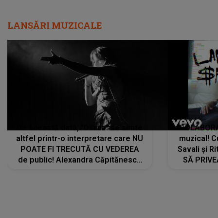
LANSĂRI MUZICALE
De această dată, "Dilaila" se simte
COLABORAR
altfel printr-o interpretare care NU
muzical! C
POATE FI TRECUTĂ CU VEDEREA
Savali și Ri
de public! Alexandra Căpitănescu
SĂ PRIV
a lansat VERSIUNEA LIVE a piesei