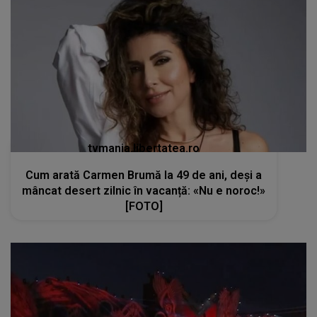
tvmania.libertatea.ro
Cum arată Carmen Brumă la 49 de ani, deși a
mâncat desert zilnic în vacanță: «Nu e noroc!»
[FOTO]