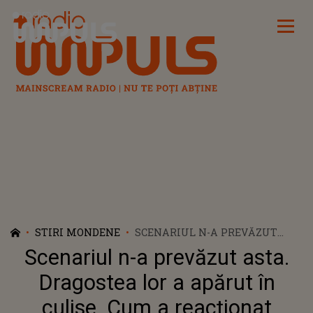
Radio Impuls
STIRI MONDENE
SCENARIUL N-A PREVĂZUT
ASTA. DRAGOSTEA LOR A
Scenariul n-a prevăzut asta.
APĂRUT ÎN CULISE. CUM A
REACȚIONAT RUXANDRA ION
Dragostea lor a apărut în
CÂND A AFLAT DE IDILA
culise. Cum a reacționat
SECRETĂ DINTRE ADELA