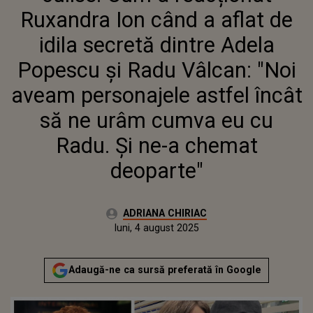
POPESCU ȘI RADU VÂLCAN: "NOI
Ruxandra Ion când a aflat de
AVEAM PERSONAJELE ASTFEL
ÎNCÂT SĂ NE URÂM CUMVA EU
idila secretă dintre Adela
CU RADU. ȘI NE-A CHEMAT
Popescu și Radu Vâlcan: "Noi
DEOPARTE"
aveam personajele astfel încât
să ne urâm cumva eu cu
Radu. Și ne-a chemat
deoparte"
Autor:
ADRIANA CHIRIAC
Publicat:
luni, 4 august 2025
Actualizat:
luni, 4 august 2025
Adaugă-ne ca sursă preferată în Google