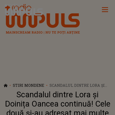
Radio Impuls
STIRI MONDENE
SCANDALUL DINTRE LORA ȘI
DOINIȚA OANCEA CONTINUĂ!
Scandalul dintre Lora și
CELE DOUĂ ȘI-AU ADRESAT MAI
MULTE REPLICI ACIDE:
Doinița Oancea continuă! Cele
"MOCIRLA PE CARE EA A CREAT-
două și-au adresat mai multe
O! FEREASCĂ!"