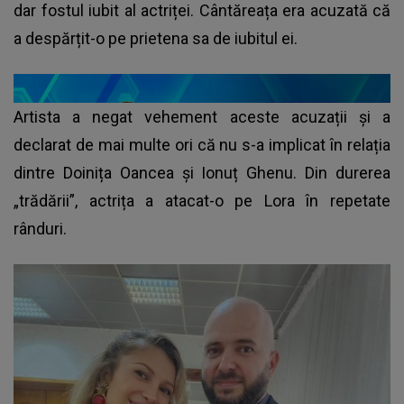
dar fostul iubit al actriței. Cântăreața era acuzată că
a despărțit-o pe prietena sa de iubitul ei.
Artista a negat vehement aceste acuzații și a
declarat de mai multe ori că nu s-a implicat în relația
dintre Doinița Oancea și Ionuț Ghenu. Din durerea
„trădării”, actrița a atacat-o pe Lora în repetate
rânduri.