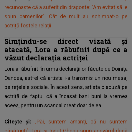
recunoaște că a suferit din dragoste: ”Am evitat să le
spun oamenilor”. Cât de mult au schimbat-o pe
actriță fostele relații
Simțindu-se direct vizată și
atacată, Lora a răbufnit după ce a
văzut declarația actriței
Lora a răbufnit
în urma declarațiilor făcute de Doinița
Oancea, astfel că artista i-a transmis un nou mesaj
pe rețelele sociale. În acest sens, artista o acuză pe
actriță de faptul că a încasat bani buni la vremea
aceea, pentru un scandal creat doar de ea.
Citește și:
„Păi, suntem amanți, că nu suntem
căsătoriți”. Lora și Ionuț Ghenu spun adevărul după