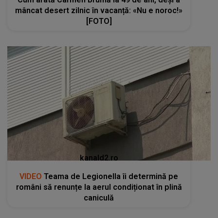
mâncat desert zilnic în vacanță: «Nu e noroc!»
[FOTO]
kanald2.ro
VIDEO
Teama de Legionella îi determină pe
români să renunțe la aerul condiționat în plină
caniculă