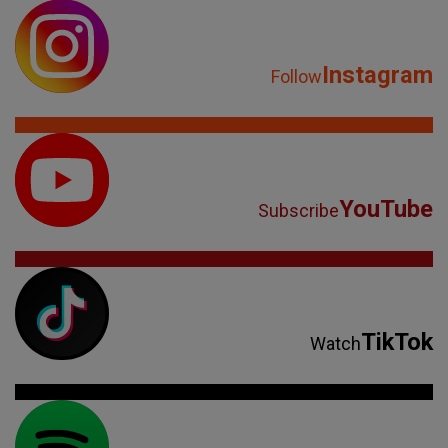
Instagram
Follow
YouTube
Subscribe
TikTok
Watch