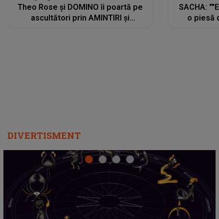
Theo Rose și DOMINO îi poartă pe
SACHA: ""E
ascultători prin AMINTIRI și
o piesă 
REGĂSIRI, iar drumul emoțiilor
imediat pre
trece prin sufletul publicului:
cu mine șt
"Pentru toți cei care au plecat
păstrăm do
departe ca să le fie mai bine"
DIVERTISMENT