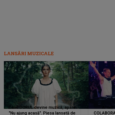
încredere, siguranță...”
Dacă nu 
LANSĂRI MUZICALE
Când DORUL devine muzică, apare
Armin 
"Nu ajung acasă". Piesa lansată de
COLABORAR