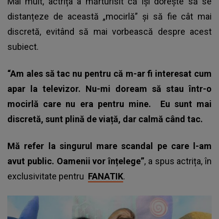
Mai mult, actrița a mărturisit că își dorește să se
distanțeze de această „mocirlă” și să fie cât mai
discretă, evitând să mai vorbească despre acest
subiect.
“Am ales să tac nu pentru că m-ar fi interesat cum
apar la televizor. Nu-mi doream să stau într-o
mocirlă care nu era pentru mine.
Eu sunt mai
discretă, sunt plină de viață, dar calmă când tac.
Mă refer la singurul mare scandal pe care l-am
avut public. Oamenii vor înțelege”
, a spus actrița, în
exclusivitate pentru
FANATIK
.