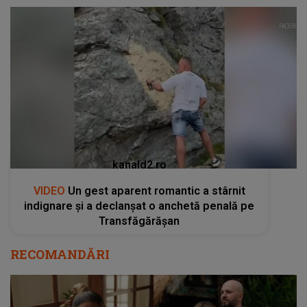
kanald2.ro
VIDEO
Un gest aparent romantic a stârnit
indignare și a declanșat o anchetă penală pe
Transfăgărășan
RECOMANDĂRI