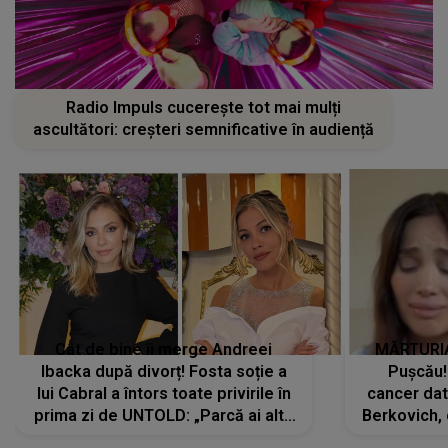
Radio Impuls cucerește tot mai mulți
ascultători: creșteri semnificative în audiență
Cât de bine îi merge Andreei
MĂRTURIA
Ibacka după divorț! Fosta soție a
Pușcău!
lui Cabral a întors toate privirile în
cancer dato
prima zi de UNTOLD: „Parcă ai altă
Berkovich, 
strălucire, emani putere,
accident ru