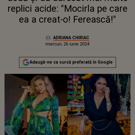
replici acide: "Mocirla pe care
ea a creat-o! Ferească!"
Autor:
ADRIANA CHIRIAC
Publicat:
duminică, 9 iulie 2023
Actualizat:
miercuri, 26 iunie 2024
Adaugă-ne ca sursă preferată în Google