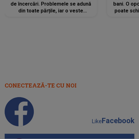
de încercări. Problemele se adună
bani. O opo
din toate părțile, iar o veste
poate schi
neașteptată îi dă planurile peste
la
cap
CONECTEAZĂ-TE CU NOI
Facebook
Like