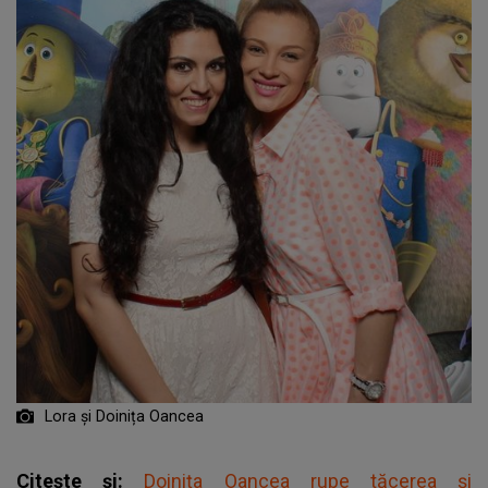
Lora și Doinița Oancea
Citește și:
Doinița Oancea rupe tăcerea și