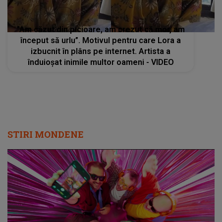
”Am căzut din picioare, am crezut că mor, am
început să urlu”. Motivul pentru care Lora a
izbucnit în plâns pe internet. Artista a
înduioșat inimile multor oameni - VIDEO
STIRI MONDENE