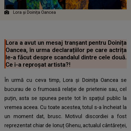
Lora și Doinița Oancea
Lora a avut un mesaj tranșant pentru Doinița
Oancea, în urma declarațiilor pe care actrița
le-a făcut despre scandalul dintre cele două.
Ce i-a reproșat artista?!
În urmă cu ceva timp, Lora și Doinița Oancea se
bucurau de o frumoasă relație de prietenie sau, cel
puțin, asta se spunea peste tot în spațiul public la
vremea aceea. Cu toate acestea, totul s-a încheiat la
un moment dat, brusc. Motivul discordiei a fost
reprezentat chiar de Ionuț Ghenu, actualul cântăreței,