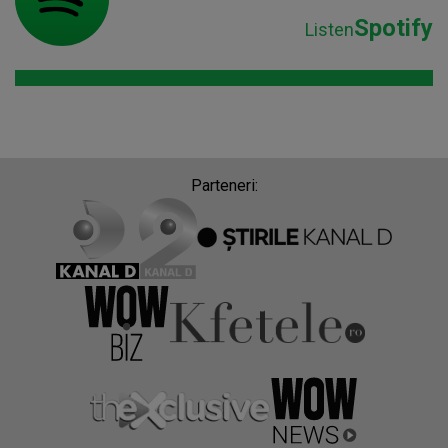
Spotify
Listen
Parteneri: