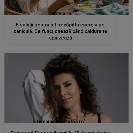
femeia.ro
5 soluții pentru a-ți recăpăta energia pe
caniculă. Ce funcționează când căldura te
epuizează
tvmania.libertatea.ro
Cum arată Carmen Brumă la 49 de ani, deși a