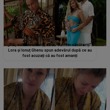
„Păi, suntem amanți, că nu suntem căsătoriți”.
Lora și Ionuț Ghenu spun adevărul după ce au
fost acuzați că au fost amanți