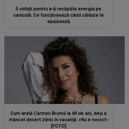
5 soluții pentru a-ți recăpăta energia pe
caniculă. Ce funcționează când căldura te
epuizează
tvmania.libertatea.ro
Cum arată Carmen Brumă la 49 de ani, deși a
mâncat desert zilnic în vacanță: «Nu e noroc!»
[FOTO]