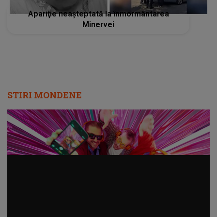
Apariţie neaşteptată la înmormântarea
Minervei
STIRI MONDENE