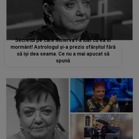
Secretul pe care Minerva l-a luat cu ea în
mormânt! Astrologul și-a prezis sfârșitul fără
să își dea seama. Ce nu a mai apucat să
spună