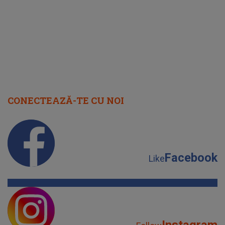
faptului 
IMED
CONECTEAZĂ-TE CU NOI
Facebook
Like
Instagram