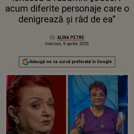
acum diferite personaje care o
denigrează și râd de ea”
Autor:
ALINA PETRE
Publicat:
miercuri, 9 aprilie 2025
Actualizat:
miercuri, 9 aprilie 2025
Adaugă-ne ca sursă preferată în Google