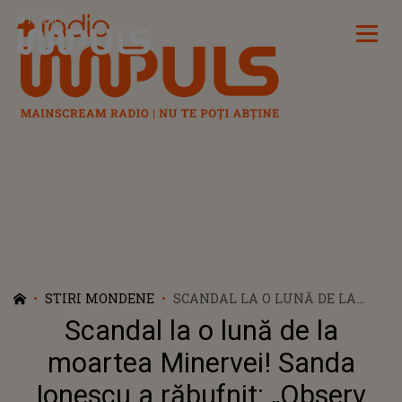
Radio Impuls
STIRI MONDENE
SCANDAL LA O LUNĂ DE LA
MOARTEA MINERVEI! SANDA
Scandal la o lună de la
IONESCU A RĂBUFNIT: „OBSERV
ACUM DIFERITE PERSONAJE
moartea Minervei! Sanda
CARE O DENIGREAZĂ ȘI RÂD DE
Ionescu a răbufnit: „Observ
EA”