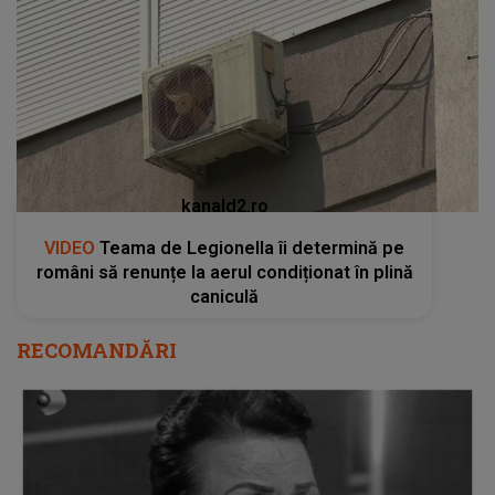
kanald2.ro
VIDEO
Teama de Legionella îi determină pe
români să renunțe la aerul condiționat în plină
caniculă
RECOMANDĂRI