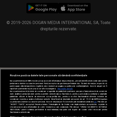
© 2019-2026 DOGAN MEDIA INTERNATIONAL SA, Toate
drepturile rezervate.
Nouă ne pasă ca datele tale personale să rămână confidențiale
Noi și partenerii noștri
589
stocăm și/sau accesăm informații pe dispozitivul dvs., precum identificatorii cookie unici pentru
prelucrarea datelor cu caracter personal. Puteți accepta sau gestiona preferințele dvs. făcând clic mai jos, respectiv vă
puteți opune utilizării unui interes legitim în orice moment pe pagina cu politica de confidențialitate. Aceste alegeri vor fi
raportate partenerilor noștri și nu vă vor afecta navigarea.
Mai multe detalii
Noi si partenerii nostri (retelele de socializare si agentiile de publicitate partenere, precum si furnizorii nostri de servicii de
date analitice) prelucram date pentru a permite website-ului sa functioneze, pentru a personaliza continutul si anunturile
publicitare afisate in functie de interesele si/sau profilul dvs., pentru a va oferi functionalitati aferente retelelor de
socializare si pentru a analiza traficul pe website. Beneficiati de drepturile prevazute de art. 15-22 din GDPR in legatura
cu prelucrarea datelor cu caracter personal. Aceste drepturi pot fi exercitate prin modalitatea indicata
aici
. Prin click pe
“ACCEPT TOATE”, acceptati folosirea tuturor Tehnologiilor de tip Cookie, care implica inclusiv acceptul dvs. cu privire la
stocarea/accesarea informatiilor de catre Vendor-ii cu care colaboram. Prin click pe “VREAU SA MODIFIC SETARILE
INDIVIDUAL” puteti schimba preferintele in mod individual, mai putin cele legate de cookie strict necesare pentru
functionarea website-ului.