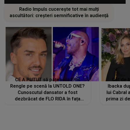
Radio Impuls cucerește tot mai mulți
ascultători: creșteri semnificative în audiență
CE A PUTUT să pățească Emil
Cât de b
Rengle pe scenă la UNTOLD ONE?
Ibacka dup
Cunoscutul dansator a fost
lui Cabral a
dezbrăcat de FLO RIDA în fața
prima zi d
tuturor: „Mi-a dat hainele lui. Ce s-a
strălu
întâmplat mai exact...”
încre