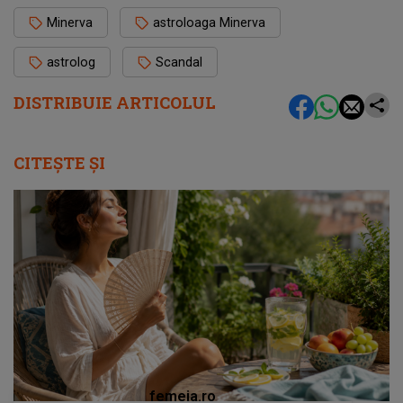
Minerva
astroloaga Minerva
astrolog
Scandal
DISTRIBUIE ARTICOLUL
CITEȘTE ȘI
femeia.ro