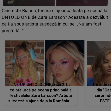
HOROSCOP 11 august 2026. Marte intră în Rac și
aduce tensiuni uriașe pentru o zodie! Conflictele
t
izbucnesc din senin în jurul ei, iar o situație dificilă
scapă de sub control
LINE-UP UNTOLD ONE, ziua 2. La
Ce a dezv
ce oră urcă pe scena principală a
din "Cas
festivalului Zara Larsson? Artista
surprind
suedeză a ajuns deja în România și
ESTE 
s-a filmat din camera de hotel
Alexandr