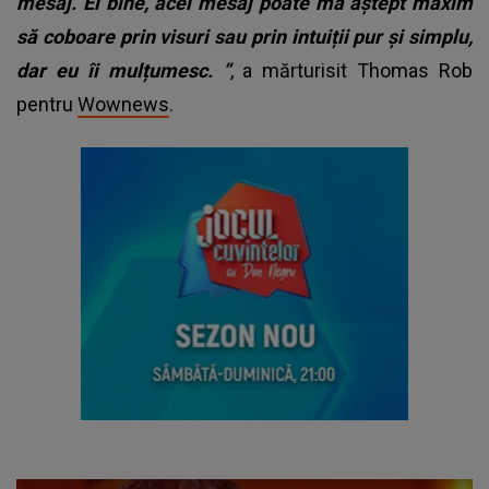
mesaj. Ei bine, acel mesaj poate mă aștept maxim
să coboare prin visuri sau prin intuiții pur și simplu,
dar eu îi mulțumesc. ”
, a mărturisit Thomas Rob
pentru
Wownews
.