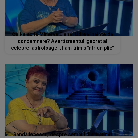
Ce i-a scris Minerva Elenei Udrea înainte de
condamnare? Avertismentul ignorat al
celebrei astroloage: „I-am trimis într-un plic”
Sanda Ionescu, despre semnul divin primit