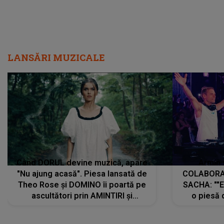
LANSĂRI MUZICALE
Când DORUL devine muzică, apare
Armin 
"Nu ajung acasă". Piesa lansată de
COLABORAR
Theo Rose și DOMINO îi poartă pe
SACHA: ""E
ascultători prin AMINTIRI și
o piesă 
REGĂSIRI, iar drumul emoțiilor
imediat pre
trece prin sufletul publicului:
cu mine șt