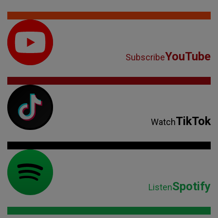
YouTube
Subscribe
TikTok
Watch
Spotify
Listen