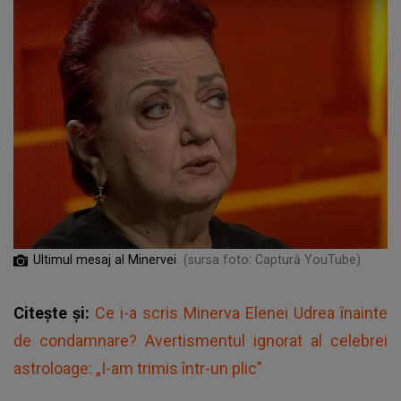
Ultimul mesaj al Minervei
(sursa foto: Captură YouTube)
Citește și:
Ce i-a scris Minerva Elenei Udrea înainte
de condamnare? Avertismentul ignorat al celebrei
astroloage: „I-am trimis într-un plic”