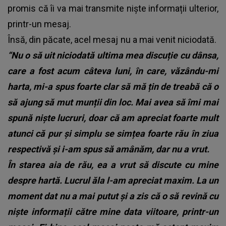
promis că îi va mai transmite niște informații ulterior,
printr-un mesaj.
Însă, din păcate, acel mesaj nu a mai venit niciodată.
“Nu o să uit niciodată ultima mea discuție cu dânsa,
care a fost acum câteva luni, în care, văzându-mi
harta, mi-a spus foarte clar să mă țin de treabă că o
să ajung să mut munții din loc. Mai avea să îmi mai
spună niște lucruri, doar că am apreciat foarte mult
atunci că pur și simplu se simțea foarte rău în ziua
respectivă și i-am spus să amânăm, dar nu a vrut.
În starea aia de rău, ea a vrut să discute cu mine
despre hartă. Lucrul ăla l-am apreciat maxim. La un
moment dat nu a mai putut și a zis că o să revină cu
niște informații către mine data viitoare, printr-un