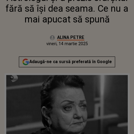
fără să își dea seama. Ce nu a
mai apucat să spună
Autor:
ALINA PETRE
Publicat:
joi, 13 martie 2025
Actualizat:
vineri, 14 martie 2025
Adaugă-ne ca sursă preferată în Google