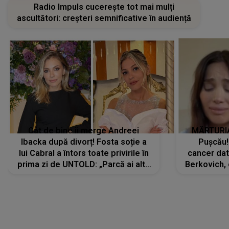
Radio Impuls cucerește tot mai mulți
ascultători: creșteri semnificative în audiență
Cât de bine îi merge Andreei
MĂRTURIA
Ibacka după divorț! Fosta soție a
Pușcău!
lui Cabral a întors toate privirile în
cancer dato
prima zi de UNTOLD: „Parcă ai altă
Berkovich, 
strălucire, emani putere,
accident ru
încredere, siguranță...”
Dacă nu 