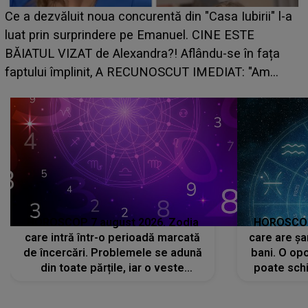
HOROSCOP de weekend, 8-9 august 2026. 
birii" l-a
care riscă să rămână fără bani. O decizie lu
STE
grabă îi aduce pierderi semnificative și îi dă
în fața
planurile peste cap
T: "Am
HOROSCOP 7 august 2026. Zodia
HOROSCOP 
care intră într-o perioadă marcată
care are șa
de încercări. Problemele se adună
bani. O opo
din toate părțile, iar o veste
poate schi
neașteptată îi dă planurile peste
la
cap