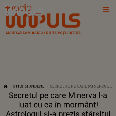
Radio Impuls
STIRI MONDENE
SECRETUL PE CARE MINERVA L-
A LUAT CU EA ÎN MORMÂNT!
Secretul pe care Minerva l-a
ASTROLOGUL ȘI-A PREZIS
SFÂRȘITUL FĂRĂ SĂ ÎȘI DEA
luat cu ea în mormânt!
SEAMA. CE NU A MAI APUCAT
Astrologul și-a prezis sfârșitul
SĂ SPUNĂ