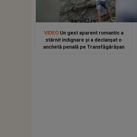
kanald2.ro
VIDEO
Un gest aparent romantic a
stârnit indignare și a declanșat o
anchetă penală pe Transfăgărășan