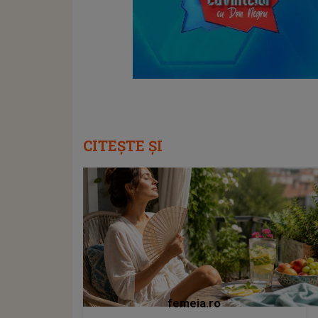
CITEȘTE ȘI
femeia.ro