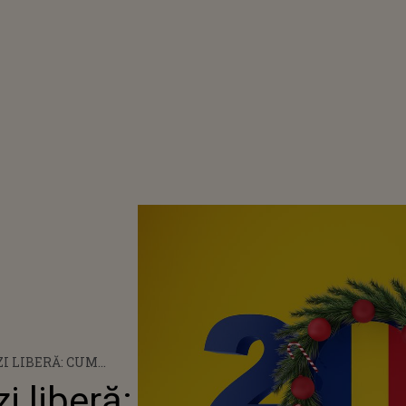
ZI LIBERĂ: CUM
ÂNII MICA UNIRE?
i liberă: