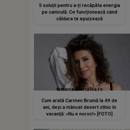
5 soluții pentru a-ți recăpăta energia
pe caniculă. Ce funcționează când
căldura te epuizează
tvmania.libertatea.ro
Cum arată Carmen Brumă la 49 de
ani, deși a mâncat desert zilnic în
vacanță: «Nu e noroc!» [FOTO]