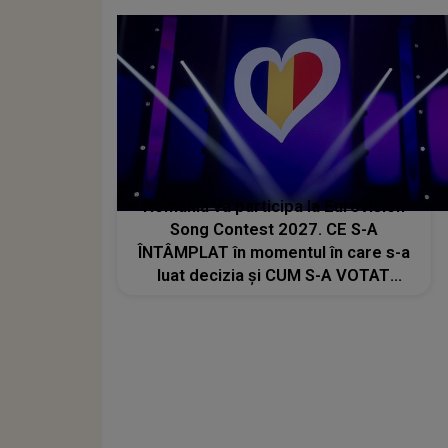
România va participa la Eurovision
Song Contest 2027. CE S-A
ÎNTÂMPLAT în momentul în care s-a
luat decizia și CUM S-A VOTAT
revenirea în concurs: "Reprezintă un
proiect strategic de..."