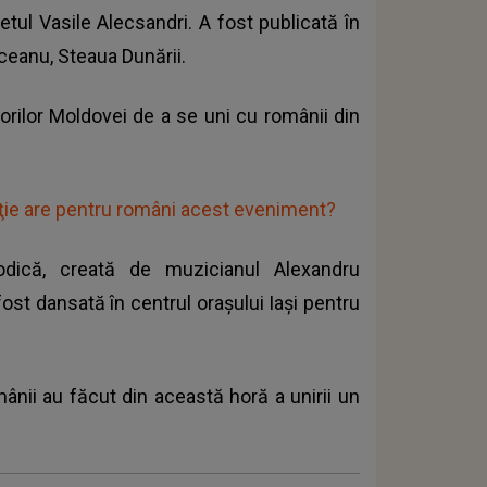
etul Vasile Alecsandri. A fost publicată în
ceanu, Steaua Dunării.
torilor Moldovei de a se uni cu românii din
aţie are pentru români acest eveniment?
odică, creată de muzicianul Alexandru
ost dansată în centrul orașului Iași pentru
mânii au făcut din această horă a unirii un