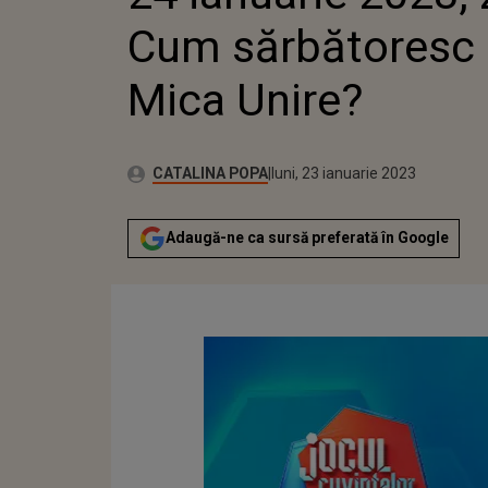
Cum sărbătoresc 
Mica Unire?
Publicat:
Autor:
joi, 12 ianuarie 2023
Actualizat:
CATALINA POPA
luni, 23 ianuarie 2023
Adaugă-ne ca sursă preferată în Google