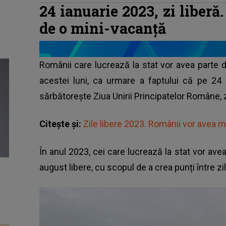
24 ianuarie 2023, zi liber
de o mini-vacanță
Românii care lucrează la stat vor avea parte d
acestei luni, ca urmare a faptului că pe 24 i
sărbătorește Ziua Unirii Principatelor Române, 
Citește și:
Zile libere 2023. Românii vor avea 
În anul 2023, cei care lucrează la stat vor avea 
august libere, cu scopul de a crea punți între zi