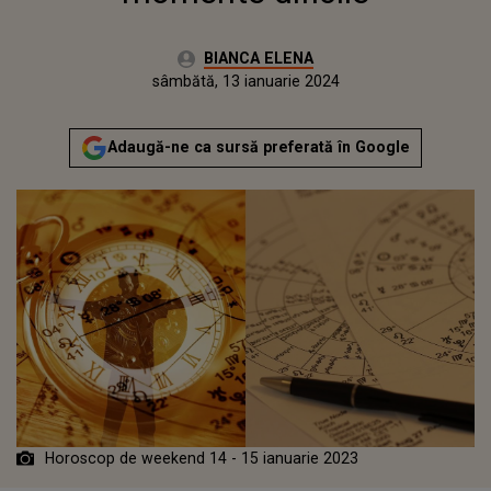
Autor:
BIANCA ELENA
Publicat:
vineri, 13 ianuarie 2023
Actualizat:
sâmbătă, 13 ianuarie 2024
Adaugă-ne ca sursă preferată în Google
Horoscop de weekend 14 - 15 ianuarie 2023