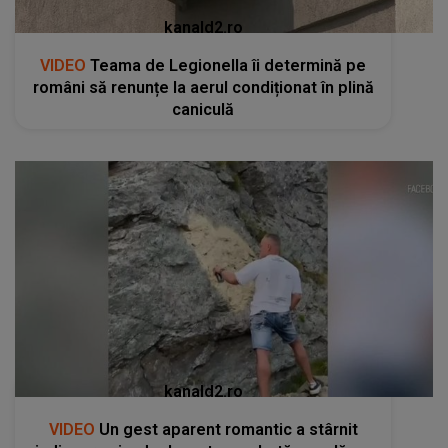
kanald2.ro
VIDEO
Teama de Legionella îi determină pe
români să renunțe la aerul condiționat în plină
caniculă
kanald2.ro
VIDEO
Un gest aparent romantic a stârnit