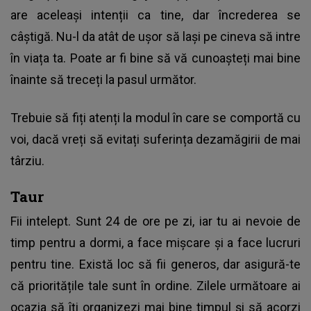
are aceleași intenții ca tine, dar încrederea se
câștigă. Nu-l da atât de ușor să lași pe cineva să intre
în viața ta. Poate ar fi bine să vă cunoașteți mai bine
înainte să treceți la pasul următor.
Trebuie să fiți atenți la modul în care se comportă cu
voi, dacă vreți să evitați suferința dezamăgirii de mai
târziu.
Taur
Fii intelept. Sunt 24 de ore pe zi, iar tu ai nevoie de
timp pentru a dormi, a face mișcare și a face lucruri
pentru tine. Există loc să fii generos, dar asigură-te
că prioritățile tale sunt în ordine. Zilele următoare ai
ocazia să îți organizezi mai bine timpul și să acorzi