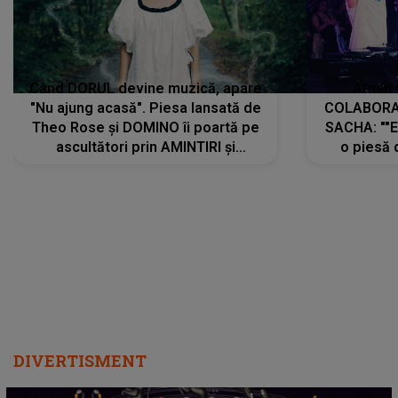
Când DORUL devine muzică, apare
Armin 
"Nu ajung acasă". Piesa lansată de
COLABORAR
Theo Rose și DOMINO îi poartă pe
SACHA: ""E
ascultători prin AMINTIRI și
o piesă 
REGĂSIRI, iar drumul emoțiilor
imediat pre
trece prin sufletul publicului:
cu mine șt
"Pentru toți cei care au plecat
păstrăm do
departe ca să le fie mai bine"
DIVERTISMENT