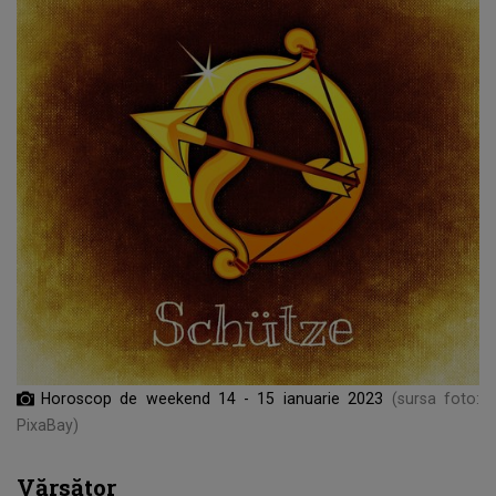
Horoscop de weekend 14 - 15 ianuarie 2023
(sursa foto:
PixaBay)
Vărsător