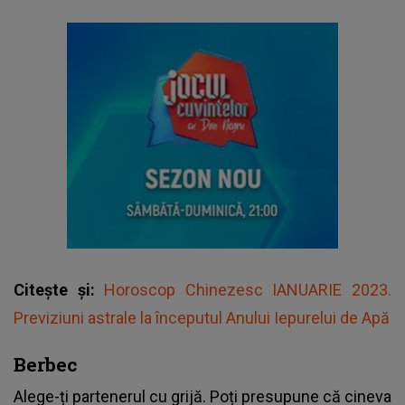
Citește și:
Horoscop Chinezesc IANUARIE 2023.
Previziuni astrale la începutul Anului Iepurelui de Apă
Berbec
Alege-ți partenerul cu grijă. Poți presupune că cineva