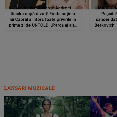
Cât de bine îi merge Andreei
MĂRTURIA
Ibacka după divorț! Fosta soție a
Pușcău!
lui Cabral a întors toate privirile în
cancer dato
prima zi de UNTOLD: „Parcă ai altă
Berkovich, 
strălucire, emani putere,
accident ru
încredere, siguranță...”
Dacă nu 
LANSĂRI MUZICALE