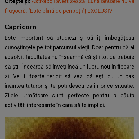
Citește și:
Astrologii avertizează! Luna ianuarie nu va
fi ușoară: "Este plină de peripeții"| EXCLUSIV
Capricorn
Este important să studiezi și să îți îmbogățești
cunoștințele pe tot parcursul vieții. Doar pentru că ai
absolvit facultatea nu înseamnă că știi tot ce trebuie
să știi. Încearcă să înveți încă un lucru nou în fiecare
zi. Vei fi foarte fericit să vezi că ești cu un pas
înaintea tuturor și te poți descurca în orice situație.
Zilele următoare sunt perfecte pentru a căuta
activități interesante în care să te implici.