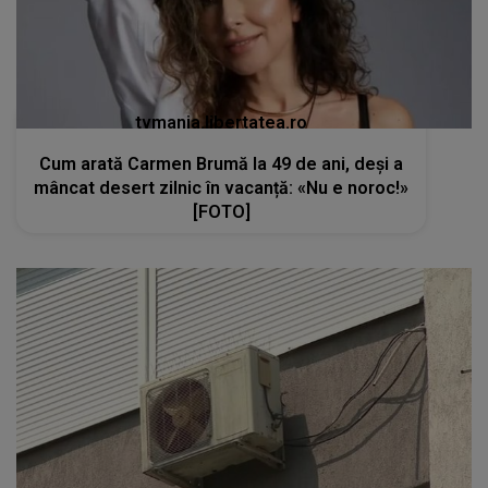
tvmania.libertatea.ro
Cum arată Carmen Brumă la 49 de ani, deși a
mâncat desert zilnic în vacanță: «Nu e noroc!»
[FOTO]