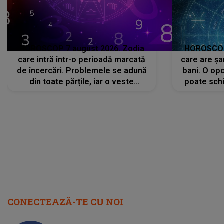
HOROSCOP 7 august 2026. Zodia
HOROSCOP 
care intră într-o perioadă marcată
care are șa
de încercări. Problemele se adună
bani. O opo
din toate părțile, iar o veste
poate schi
neașteptată îi dă planurile peste
la
cap
CONECTEAZĂ-TE CU NOI