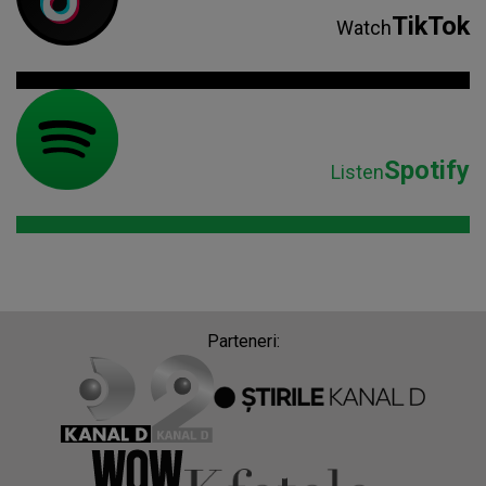
TikTok
Watch
Spotify
Listen
Parteneri: