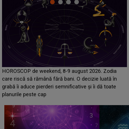
Emanuel a ținut ACEST DETALIU ASCUNS până
acum! În fața Alexandrei, concurentul din Casa Iubirii
face o MĂRTURISIRE NEAȘTEPTATĂ despre mama
sa: "I-am spus și ei în față, eu nu te iubesc pentru
că..."