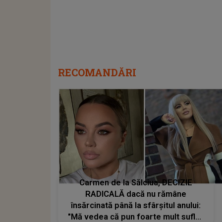
RECOMANDĂRI
Carmen de la Sălciua, DECIZIE
RADICALĂ dacă nu rămâne
însărcinată până la sfârșitul anului:
"Mă vedea că pun foarte mult suflet