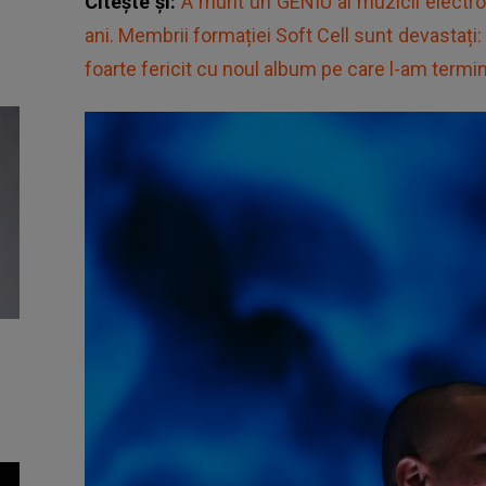
Citește și:
A murit un GENIU al muzicii electron
ani. Membrii formației Soft Cell sunt devastați:
foarte fericit cu noul album pe care l-am termi