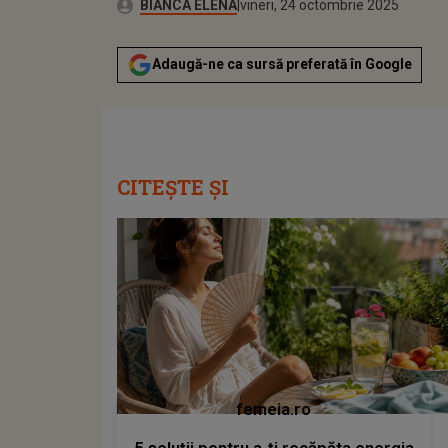
Publicat:
Autor:
vineri, 24 octombrie 2025
Actualizat:
BIANCA ELENA
vineri, 24 octombrie 2025
Adaugă-ne ca sursă preferată în Google
CITEȘTE ȘI
femeia.ro