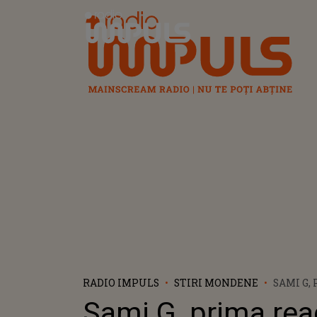
Radio Impuls
RADIO IMPULS
STIRI MONDENE
SAMI G,
DUPĂ CE
Sami G, prima rea
FILMAT 