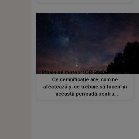
și sufăr. Dar încerc să mă detașez
puțin, cu toate că e foarte greu, iar
durerea rămâne."
Ploaia de meteori ORIONIDE în 2025.
Ce semnificație are, cum ne
afectează și ce trebuie să facem în
această perioadă pentru
îndeplinirea dorințelor?