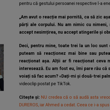
pentru că gestului persoanei respective l-a en
„Am avut o reacție mai pornită, ca să zic așa
părți ale corpului. Nu am nimic cu nimeni, 
accept nesimțirea, nu accept atingerile și ob
Deci, pentru mine, toate trei la un loc sunt
puteam să reacționez mai bine sau pute
reacționat așa. Alții ar fi reacționat ceva
interesează. Eu am fost eu, îmi pare rău că s
voiați să fac acum? «Dați-mi și două-trei pal
videoclip postat pe TikTok.
Citește și:
NU credea că o să audă asta vreod
DUREROS, iar Ahmed a cedat. Ceea ce i-a spus l