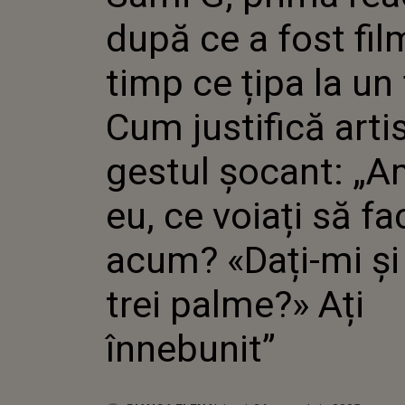
ȚIPA LA
după ce a fost fil
JUSTIFI
GESTUL 
FOST EU,
timp ce țipa la un 
FAC ACU
DOUĂ-TR
Cum justifică arti
AȚI ÎNN
gestul șocant: „A
eu, ce voiați să fa
acum? «Dați-mi și
trei palme?» Ați
înnebunit”