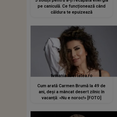
5 soluții pentru a-ți recăpăta energia
pe caniculă. Ce funcționează când
căldura te epuizează
tvmania.libertatea.ro
Cum arată Carmen Brumă la 49 de
ani, deși a mâncat desert zilnic în
vacanță: «Nu e noroc!» [FOTO]