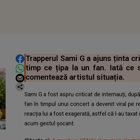
DISTRIBUIE ARTICOLUL
Trapperul Sami G a ajuns ținta cri
timp ce țipa la un fan. Iată ce 
comentează artistul situația.
Sami G a fost aspru criticat de internauți, după
fan în timpul unui concert a devenit viral pe r
reacția lui a fost exagerată, astfel că l-au taxat
acum gestul șocant.