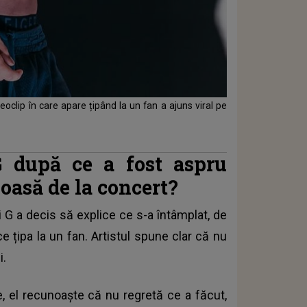
eoclip în care apare țipând la un fan a ajuns viral pe
 după ce a fost aspru
voasă de la concert?
mi G a decis să explice ce s-a întâmplat, de
ce țipa la un fan. Artistul spune clar că nu
i.
e, el recunoaște că nu regretă ce a făcut,