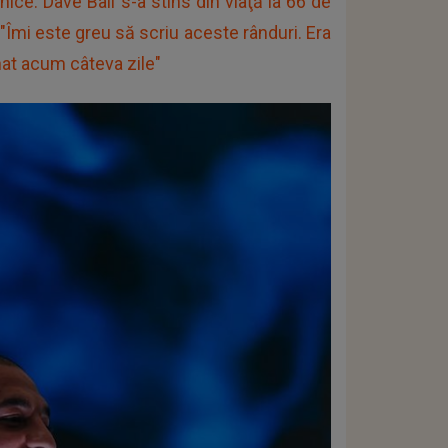
ice: Dave Ball s-a stins din viaţă la 66 de
 "Îmi este greu să scriu aceste rânduri. Era
nat acum câteva zile"