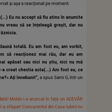
ervat și așa a reacționat pe moment.
(...) Eu nu accept să fiu atins în anumite
nu vreau să se înțeleagă greșit, dar nu
răznicia.
 daună totală. Eu am fost eu, am vorbit,
am să reacționez mai rău, dar eu am
 mai apăsat sau nici nu știu, nici nu mă
-a creat chestia asta(...) Am fost eu, ce
me?» Ați înnebunit”,
a spus
Sami G
, într-un
ată! Moldo i-a aruncat în față un ADEVĂR
-a sfâșiat! Concurentul din Casa Iubirii nu