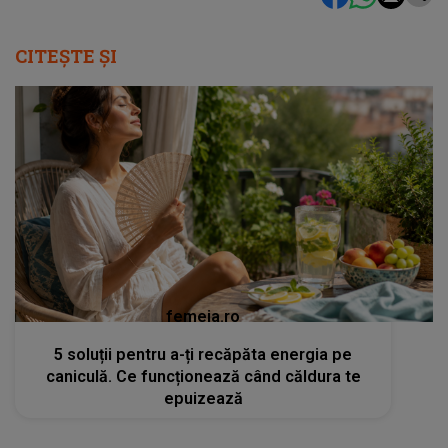
CITEȘTE ȘI
femeia.ro
5 soluții pentru a-ți recăpăta energia pe
caniculă. Ce funcționează când căldura te
epuizează