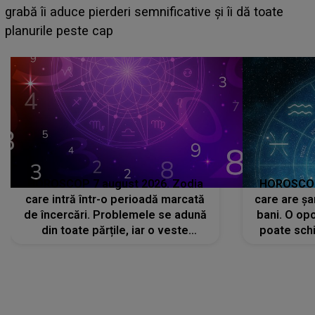
face o MĂRTURISIRE NEAȘTEPTATĂ despre mama
sa: "I-am spus și ei în față, eu nu te iubesc pentru
că..."
HOROSCOP 7 august 2026. Zodia
HOROSCOP 
care intră într-o perioadă marcată
care are șa
de încercări. Problemele se adună
bani. O opo
din toate părțile, iar o veste
poate schi
neașteptată îi dă planurile peste
la
cap