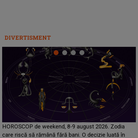
DIVERTISMENT
Emanuel a ținut ACEST DETALIU ASCUNS până
acum! În fața Alexandrei, concurentul din Casa Iubirii