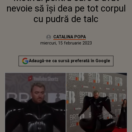
nevoie să își dea pe tot corpul
cu pudră de talc
Autor:
CATALINA POPA
Publicat:
miercuri, 15 februarie 2023
Adaugă-ne ca sursă preferată în Google