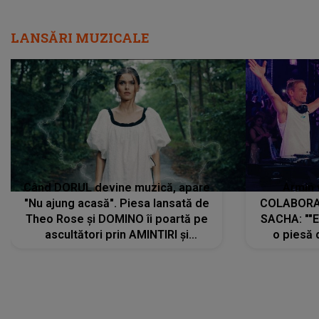
LANSĂRI MUZICALE
Când DORUL devine muzică, apare
Armin 
"Nu ajung acasă". Piesa lansată de
COLABORAR
Theo Rose și DOMINO îi poartă pe
SACHA: ""E
ascultători prin AMINTIRI și
o piesă 
REGĂSIRI, iar drumul emoțiilor
imediat pre
trece prin sufletul publicului:
cu mine șt
"Pentru toți cei care au plecat
păstrăm do
departe ca să le fie mai bine"