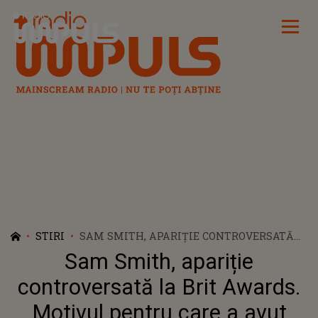
Radio Impuls
STIRI
SAM SMITH, APARIȚIE CONTROVERSATĂ
LA BRIT AWARDS. MOTIVUL PENTRU CARE
Sam Smith, apariție
A AVUT NEVOIE SĂ ÎȘI DEA PE TOT CORPUL
CU PUDRĂ DE TALC
controversată la Brit Awards.
Motivul pentru care a avut