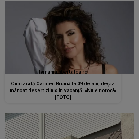
tvmania.libertatea.ro
Cum arată Carmen Brumă la 49 de ani, deși a
mâncat desert zilnic în vacanță: «Nu e noroc!»
[FOTO]