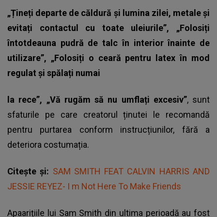
„Țineți departe de căldură și lumina zilei, metale și
evitați contactul cu toate uleiurile”, „Folosiți
întotdeauna pudră de talc în interior înainte de
utilizare”, „Folosiți o ceară pentru latex în mod
regulat și spălați numai
la rece”, „Vă rugăm să nu umflați excesiv”
, sunt
sfaturile pe care creatorul ținutei le recomandă
pentru purtarea conform instrucțiunilor, fără a
deteriora costumația.
Citește și:
SAM SMITH FEAT CALVIN HARRIS AND
JESSIE REYEZ- I m Not Here To Make Friends
Apaarițiile lui Sam Smith din ultima perioadă au fost