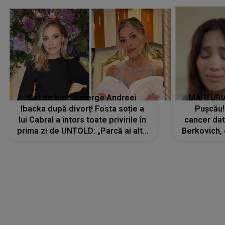
Cât de bine îi merge Andreei
MĂRTURIA
Ibacka după divorț! Fosta soție a
Pușcău!
lui Cabral a întors toate privirile în
cancer dato
prima zi de UNTOLD: „Parcă ai altă
Berkovich, 
strălucire, emani putere,
accident ru
încredere, siguranță...”
Dacă nu 