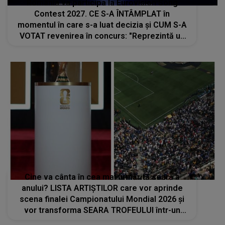
România va participa la Eurovision Song
Contest 2027. CE S-A ÎNTÂMPLAT în
momentul în care s-a luat decizia și CUM S-A
VOTAT revenirea în concurs: "Reprezintă un
proiect strategic de..."
Cine va cânta în cea mai urmărită seară a
anului? LISTA ARTIȘTILOR care vor aprinde
scena finalei Campionatului Mondial 2026 și
vor transforma SEARA TROFEULUI într-un
show de neuitat: "Ceremonia de închidere va