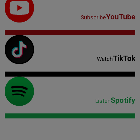
YouTube
Subscribe
TikTok
Watch
Spotify
Listen