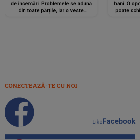
de încercări. Problemele se adună
bani. O opo
din toate părțile, iar o veste
poate schi
neașteptată îi dă planurile peste
la
cap
CONECTEAZĂ-TE CU NOI
Facebook
Like