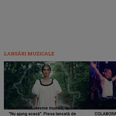
încredere, siguranță...”
Dacă nu 
LANSĂRI MUZICALE
Când DORUL devine muzică, apare
Armin 
"Nu ajung acasă". Piesa lansată de
COLABORAR