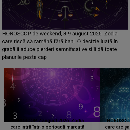
Emanuel a ținut ACEST DETALIU ASCUNS până
acum! În fața Alexandrei, concurentul din Casa Iubirii
face o MĂRTURISIRE NEAȘTEPTATĂ despre mama
sa: "I-am spus și ei în față, eu nu te iubesc pentru
că..."
HOROSCOP 7 august 2026. Zodia
HOROSCOP 
care intră într-o perioadă marcată
care are șa