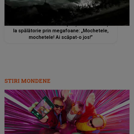
Momentul viral în care o polițistă dă indicații
la spălătorie prin megafoane: „Mochetele,
mochetele! Ai scăpat-o jos!”
STIRI MONDENE