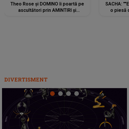
Theo Rose și DOMINO îi poartă pe
SACHA: ""E
ascultători prin AMINTIRI și
o piesă 
REGĂSIRI, iar drumul emoțiilor
imediat pre
trece prin sufletul publicului:
cu mine șt
"Pentru toți cei care au plecat
păstrăm do
departe ca să le fie mai bine"
DIVERTISMENT