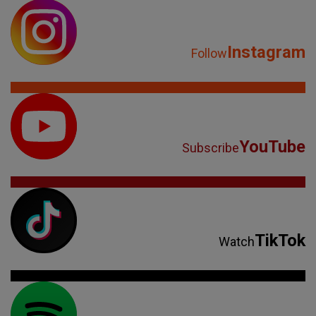
Instagram
Follow
YouTube
Subscribe
TikTok
Watch