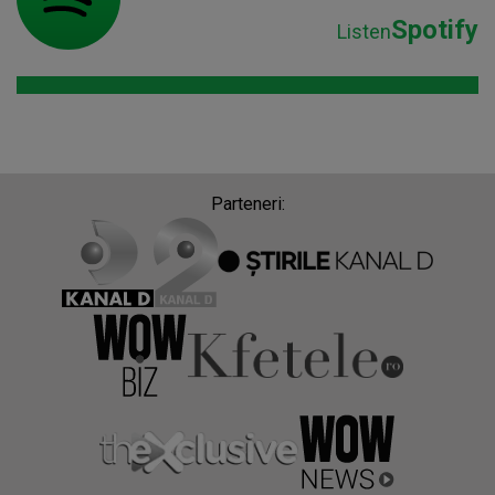
Spotify
Listen
Parteneri: