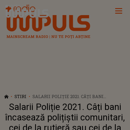
Radio Impuls
STIRI
SALARII POLIȚIE 2021. CÂȚI BANI
ÎNCASEAZĂ POLIȚIȘTII COMUNITARI, CEI
Salarii Poliție 2021. Câți bani
DE LA RUTIERĂ SAU CEI DE LA BRIGADA
OMORURI
încasează polițiștii comunitari,
cei de la rutieră sau cei de la