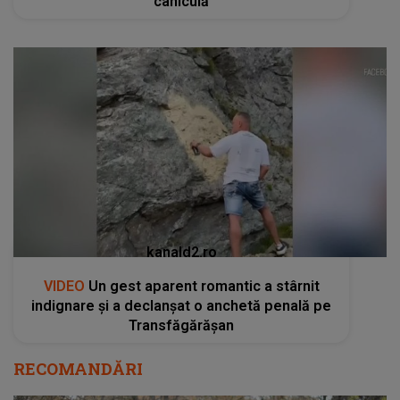
caniculă
kanald2.ro
VIDEO
Un gest aparent romantic a stârnit
indignare și a declanșat o anchetă penală pe
Transfăgărășan
RECOMANDĂRI