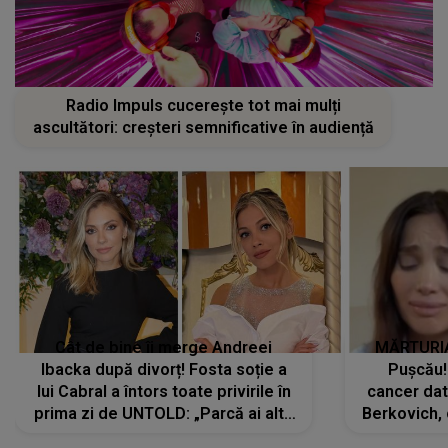
Radio Impuls cucerește tot mai mulți
ascultători: creșteri semnificative în audiență
Cât de bine îi merge Andreei
MĂRTURIA
Ibacka după divorț! Fosta soție a
Pușcău!
lui Cabral a întors toate privirile în
cancer dato
prima zi de UNTOLD: „Parcă ai altă
Berkovich, 
strălucire, emani putere,
accident ru