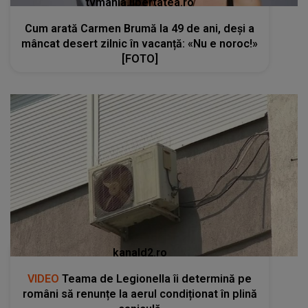
tvmania.libertatea.ro
Cum arată Carmen Brumă la 49 de ani, deși a
mâncat desert zilnic în vacanță: «Nu e noroc!»
[FOTO]
kanald2.ro
VIDEO
Teama de Legionella îi determină pe
români să renunțe la aerul condiționat în plină