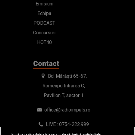
Emisiuni
Echipa
PODCAST
Concursuri
HOT40
Contact
Bd. Mărăști 65-67,
Romexpo Intrarea C,
Pavilion T, sector 1
office@radioimpuls.ro
LIVE : 0754-222.999
WhatsApp: 0754-222.999
Nouă ne pasă ca datele tale personale să rămână confidențiale