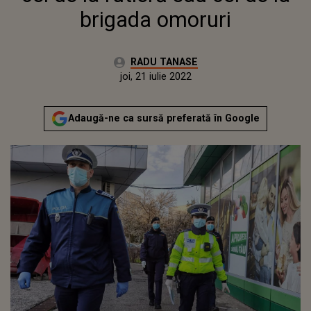
brigada omoruri
Autor:
RADU TANASE
Publicat:
luni, 5 aprilie 2021
Actualizat:
joi, 21 iulie 2022
Adaugă-ne ca sursă preferată în Google