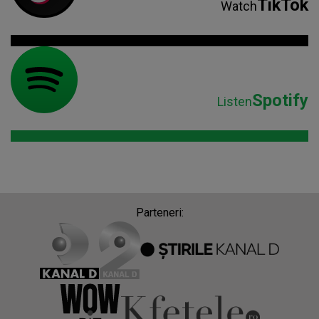
TikTok
Watch
Spotify
Listen
Parteneri: