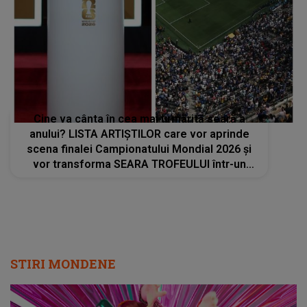
Cine va cânta în cea mai urmărită seară a
anului? LISTA ARTIȘTILOR care vor aprinde
scena finalei Campionatului Mondial 2026 și
vor transforma SEARA TROFEULUI într-un
show de neuitat: "Ceremonia de închidere va
încheia..."
STIRI MONDENE