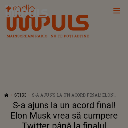
Radio Impuls
STIRI
S-A AJUNS LA UN ACORD FINAL! ELON
MUSK VREA SĂ CUMPERE TWITTER PÂNĂ
S-a ajuns la un acord final!
LA FINALUL SĂPTĂMÂNII
Elon Musk vrea să cumpere
Twitter până la finalul