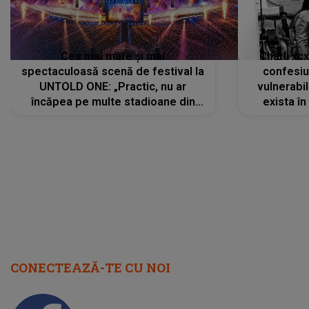
Cea mai mare și mai
Charli xc
spectaculoasă scenă de festival la
confesiu
UNTOLD ONE: „Practic, nu ar
vulnerabil
încăpea pe multe stadioane din
exista în
lume”. Evenimentul începe joi, 6
august 2026
CONECTEAZĂ-TE CU NOI