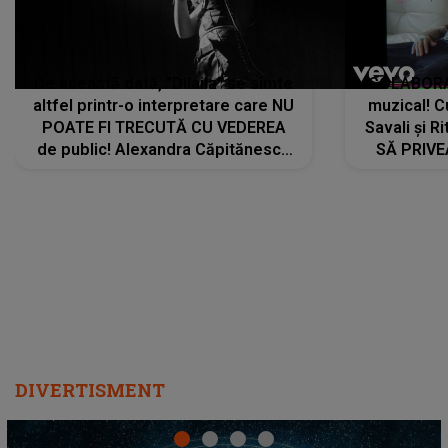
De această dată, "Dilaila" se simte
COLABORAR
altfel printr-o interpretare care NU
muzical! C
POATE FI TRECUTĂ CU VEDEREA
Savali și Ri
de public! Alexandra Căpitănescu
SĂ PRIV
a lansat VERSIUNEA LIVE a piesei
DIVERTISMENT