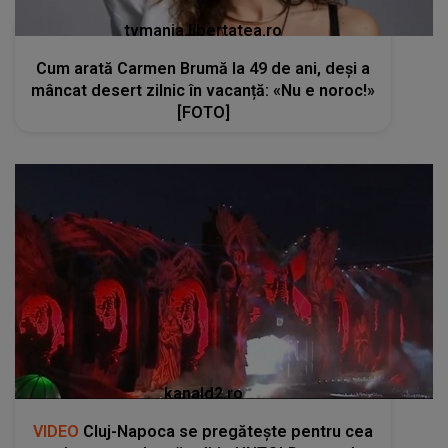
tvmania.libertatea.ro
Cum arată Carmen Brumă la 49 de ani, deși a
mâncat desert zilnic în vacanță: «Nu e noroc!»
[FOTO]
kanald2.ro
VIDEO
Cluj-Napoca se pregătește pentru cea