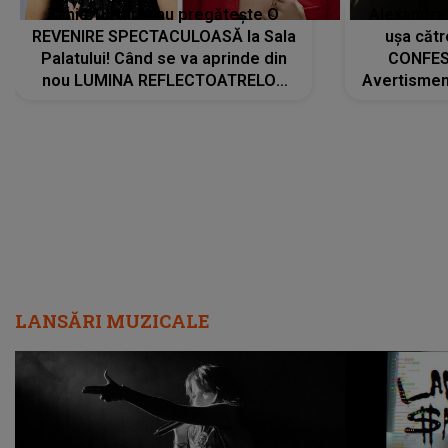
Tania Turtureanu pregătește O
Alexandra
REVENIRE SPECTACULOASĂ la Sala
ușa cătr
Palatului! Când se va aprinde din
CONFES
nou LUMINA REFLECTOATRELOR
Avertismentu
pentru artistă: " Vor fi multe
rămas ÎNT
cântece noi, în premieră. Cântece
au format-
care abia acum învață să respire"
"Am f
LANSĂRI MUZICALE