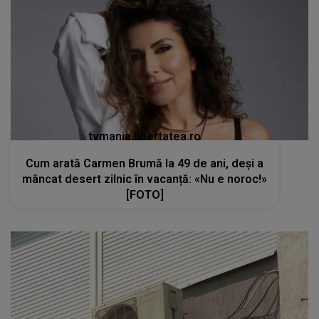
tvmania.libertatea.ro
Cum arată Carmen Brumă la 49 de ani, deși a
mâncat desert zilnic în vacanță: «Nu e noroc!»
[FOTO]