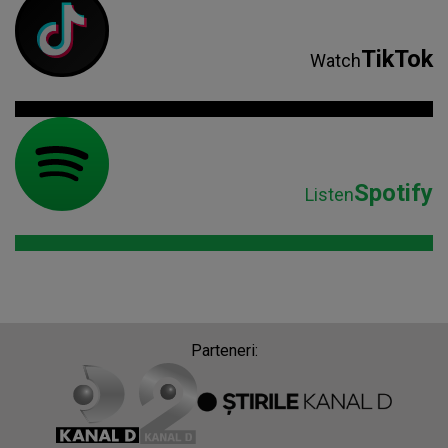
TikTok
Watch
Spotify
Listen
Parteneri: