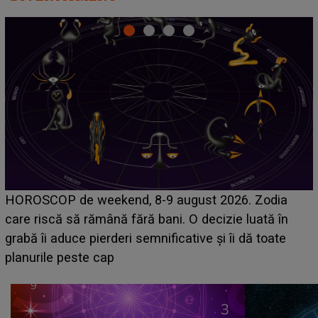
Emanuel a ținut ACEST DETALIU ASCUNS până
acum! În fața Alexandrei, concurentul din Casa Iubirii
face o MĂRTURISIRE NEAȘTEPTATĂ despre mama
sa: "I-am spus și ei în față, eu nu te iubesc pentru
că..."