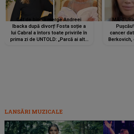
Cât de bine îi merge Andreei
MĂRTURIA
Ibacka după divorț! Fosta soție a
Pușcău!
lui Cabral a întors toate privirile în
cancer dato
prima zi de UNTOLD: „Parcă ai altă
Berkovich, 
strălucire, emani putere,
accident ru
încredere, siguranță...”
Dacă nu 
LANSĂRI MUZICALE