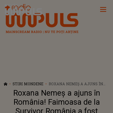
Radio Impuls
STIRI MONDENE
ROXANA NEMEȘ A AJUNS ÎN
ROMÂNIA! FAIMOASA DE LA
Roxana Nemeș a ajuns în
SURVIVOR ROMÂNIA A FOST
AȘTEPTATĂ CU PIZZA
România! Faimoasa de la
Survivor România a fost