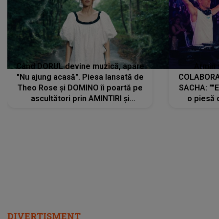
Când DORUL devine muzică, apare
Armin 
"Nu ajung acasă". Piesa lansată de
COLABORAR
Theo Rose și DOMINO îi poartă pe
SACHA: ""E
ascultători prin AMINTIRI și
o piesă 
REGĂSIRI, iar drumul emoțiilor
imediat pre
trece prin sufletul publicului:
cu mine șt
"Pentru toți cei care au plecat
păstrăm do
departe ca să le fie mai bine"
DIVERTISMENT