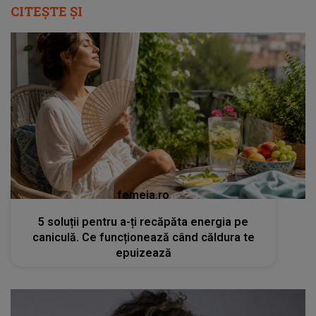
CITEȘTE ȘI
femeia.ro
5 soluții pentru a-ți recăpăta energia pe
caniculă. Ce funcționează când căldura te
epuizează