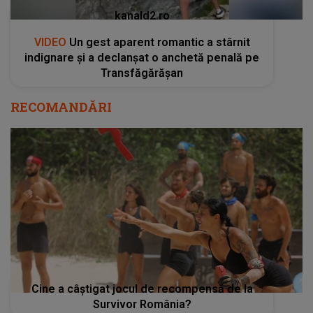
kanald2.ro
VIDEO
Un gest aparent romantic a stârnit
indignare și a declanșat o anchetă penală pe
Transfăgărășan
RECOMANDĂRI
Cine a câștigat jocul de recompensă de la
Survivor România?