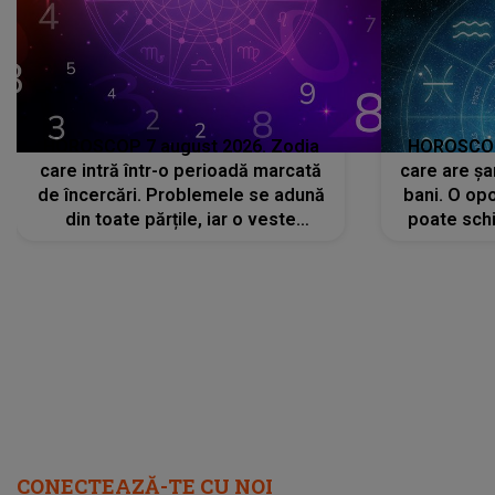
HOROSCOP 7 august 2026. Zodia
HOROSCOP 
care intră într-o perioadă marcată
care are șa
de încercări. Problemele se adună
bani. O opo
din toate părțile, iar o veste
poate schi
neașteptată îi dă planurile peste
la
cap
CONECTEAZĂ-TE CU NOI