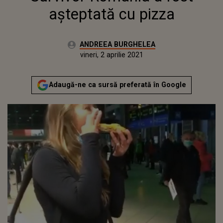
așteptată cu pizza
Autor:
ANDREEA BURGHELEA
Publicat:
joi, 1 aprilie 2021
Actualizat:
vineri, 2 aprilie 2021
Adaugă-ne ca sursă preferată în Google