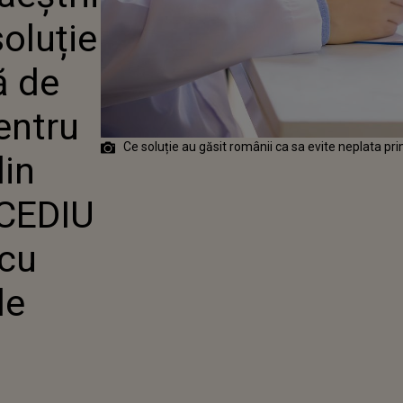
NGENIOASĂ
soluție
 PREMIU AU
TRU A NU
NI DIN PRIMA
ă de
CEDIU MEDICAL:
U ROMÂNUL! SĂ
entru
CUM BOLNAVI
Ce soluție au găsit românii ca sa evite neplata pr
din
CEDIU
 cu
de
"