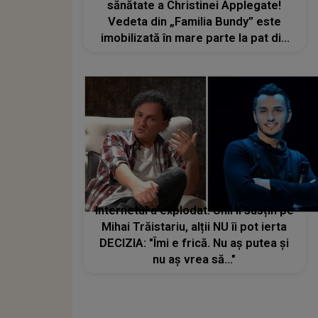
sănătate a Christinei Applegate!
Vedeta din „Familia Bundy” este
imobilizată în mare parte la pat din
cauza sclerozei multiple
Internetul a explodat! Unii îl susțin pe
Mihai Trăistariu, alții NU îi pot ierta
DECIZIA: "Îmi e frică. Nu aș putea și
nu aș vrea să..."