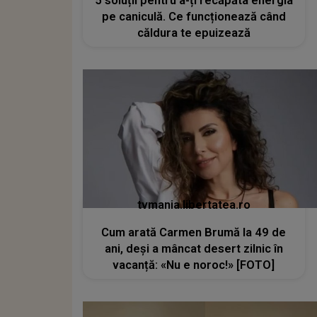
5 soluții pentru a-ți recăpăta energia
pe caniculă. Ce funcționează când
căldura te epuizează
tvmania.libertatea.ro
Cum arată Carmen Brumă la 49 de
ani, deși a mâncat desert zilnic în
vacanță: «Nu e noroc!» [FOTO]