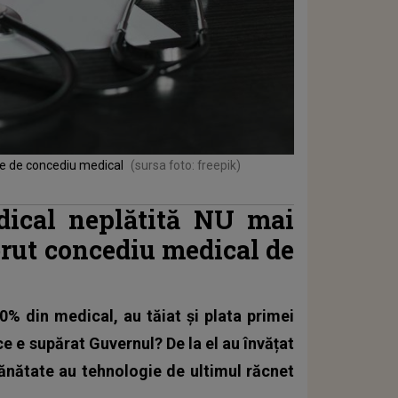
ile de concediu medical
(sursa foto: freepik)
dical neplătită NU mai
erut concediu medical de
0% din medical, au tăiat şi plata primei
 ce e supărat Guvernul? De la el au învățat
sănătate au tehnologie de ultimul răcnet