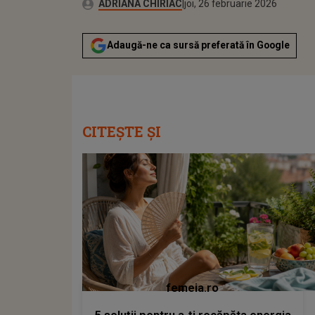
Publicat:
Autor:
joi, 26 februarie 2026
Actualizat:
ADRIANA CHIRIAC
joi, 26 februarie 2026
Adaugă-ne ca sursă preferată în Google
CITEȘTE ȘI
femeia.ro