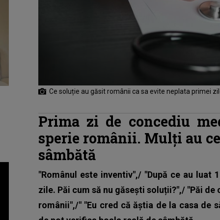
Ce soluție au găsit românii ca sa evite neplata primei z
Prima zi de concediu me
sperie românii. Mulți au c
sâmbătă
"Românul este inventiv",/ "După ce au luat 1
zile. Păi cum să nu găseşti soluții?",/ "Păi de
românii",/" "Eu cred că ăştia de la casa de 