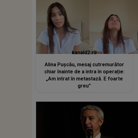
kanald2.ro
Alina Pușcău, mesaj cutremurător
chiar înainte de a intra în operație:
„Am intrat în metastază. E foarte
greu”