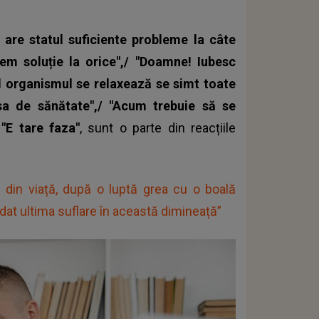
are statul suficiente probleme la câte
vem soluție la orice",/ "Doamne! Iubesc
d organismul se relaxează se simt toate
asa de sănătate",/ "Acum trebuie să se
"E tare faza"
, sunt o parte din reacțiile
 din viață, după o luptă grea cu o boală
a dat ultima suflare în această dimineață”