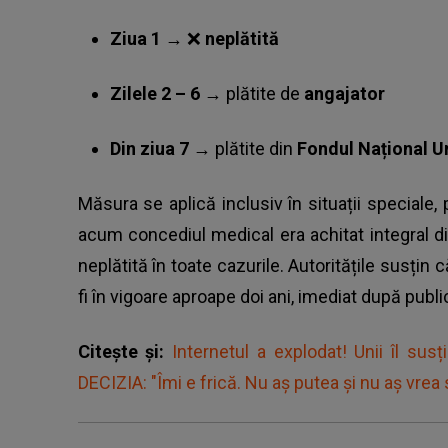
Ziua 1
→ ❌
neplătită
Zilele 2 – 6
→ plătite de
angajator
Din ziua 7
→ plătite din
Fondul Național U
Măsura se aplică inclusiv în situații speciale
,
acum concediul medical era achitat integral d
neplătită în toate cazurile. Autoritățile susțin
fi în vigoare aproape doi ani, imediat după publi
Citește și:
Internetul a explodat! Unii îl susți
DECIZIA: "Îmi e frică. Nu aș putea și nu aș vrea s