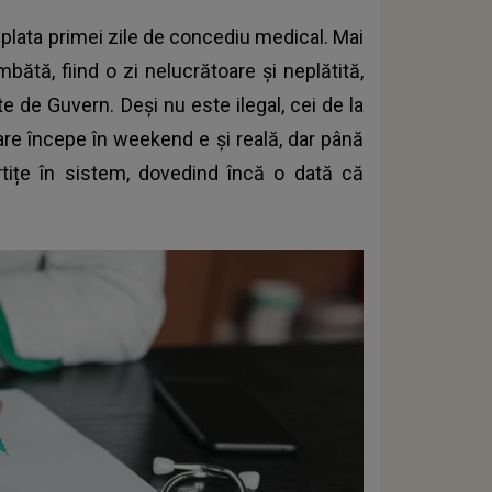
neplata primei zile de concediu medical. Mai
ătă, fiind o zi nelucrătoare şi neplătită,
e de Guvern. Deşi nu este ilegal, cei de la
are începe în weekend e şi reală, dar până
tițe în sistem, dovedind încă o dată că