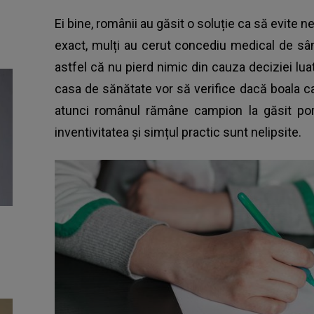
Ei bine, românii au găsit o soluție ca să evite 
exact, mulți au cerut concediu medical de sâmb
astfel că nu pierd nimic din cauza deciziei luat
casa de sănătate vor să verifice dacă boala c
atunci românul rămâne campion la găsit por
inventivitatea şi simțul practic sunt nelipsite.