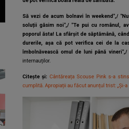
de pot verifica boala reală de sâmbătă.
Să vezi de acum bolnavi în weekend",/ "Nu 
soluții găsim noi",/ "Te pui cu românul, a
poporul ăsta! La sfârşit de săptămână, cân
durerile, aşa că pot verifica cei de la c
îmbolnăvească omul de luni până vineri",/ 
internauților.
Citește și:
Cântăreața Scouse Pink s-a stins
cumplită. Apropiații au făcut anunțul trist: „Și-