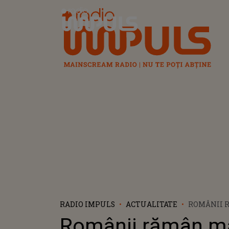
Radio Impuls
RADIO IMPULS
ACTUALITATE
ROMÂNII 
MAEŞTRII
Românii rămân ma
IMPROVIZA