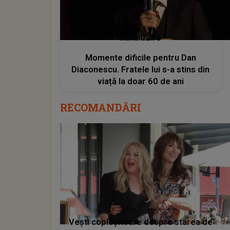
kanald2.ro
Momente dificile pentru Dan
Diaconescu. Fratele lui s-a stins din
viață la doar 60 de ani
RECOMANDĂRI
Vești copleșitoare despre starea de