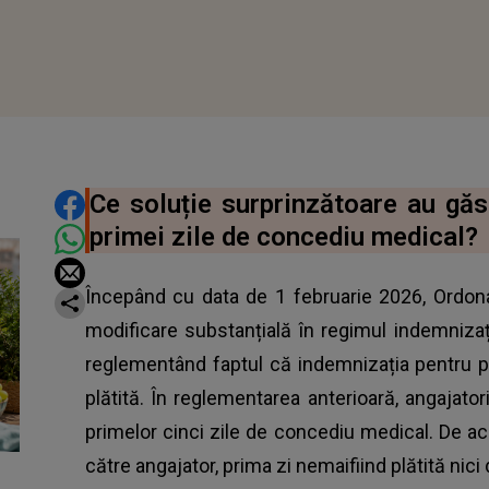
DISTRIBUIE ARTICOLUL
Ce soluție surprinzătoare au găs
primei zile de concediu medical?
Începând cu data de 1 februarie 2026, Ordon
modificare substanțială în regimul indemniza
reglementând faptul că indemnizația pentru p
plătită. În reglementarea anterioară, angajato
primelor cinci zile de concediu medical. De acum
către angajator, prima zi nemaifiind plătită nici 