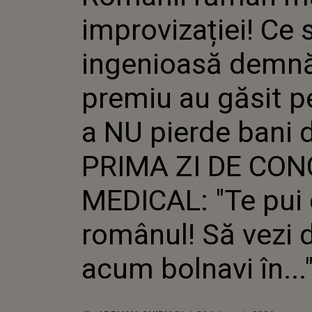
SOLUȚIE I
improvizației! Ce 
DEMNĂ DE
GĂSIT PEN
PIERDE BA
ingenioasă demn
ZI DE CON
"TE PUI C
premiu au găsit p
VEZI DE A
ÎN..."
a NU pierde bani 
PRIMA ZI DE CON
MEDICAL: "Te pui
românul! Să vezi 
acum bolnavi în...