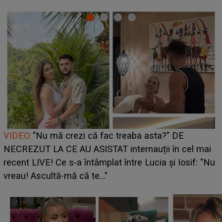
Cine este Bianca, tânăra clujeancă luată pe scenă la
UNTOLD ONE de Zara Larsson? Aceasta a dezvăluit
ce i-a spus artista suedeză în culise: „Nu am fost
pregătită...”