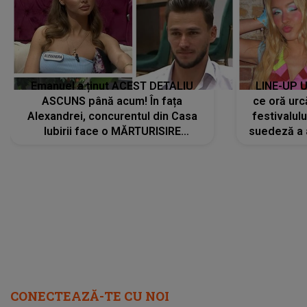
Emanuel a ținut ACEST DETALIU
LINE-UP U
ASCUNS până acum! În fața
ce oră urc
Alexandrei, concurentul din Casa
festivalul
Iubirii face o MĂRTURISIRE
suedeză a a
NEAȘTEPTATĂ despre mama sa:
s-a film
"I-am spus și ei în față, eu nu te
iubesc pentru că..."
CONECTEAZĂ-TE CU NOI