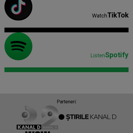
TikTok
Watch
Spotify
Listen
Parteneri: