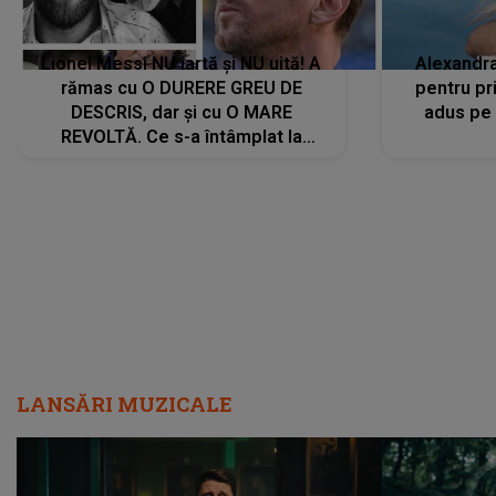
Lionel Messi NU iartă și NU uită! A
Alexandr
rămas cu O DURERE GREU DE
pentru pr
DESCRIS, dar și cu O MARE
adus pe 
REVOLTĂ. Ce s-a întâmplat la
ÎNMORMÂNTAREA tatălui său l-a
făcut să ia o DECIZIE DRASTICĂ
LANSĂRI MUZICALE