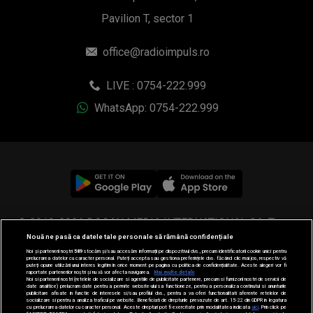
Pavilion T, sector 1
office@radioimpuls.ro
LIVE : 0754-222.999
WhatsApp: 0754-222.999
© 2019-2026 DOGAN MEDIA INTERNATIONAL SA, Toate
Nouă ne pasă ca datele tale personale să rămână confidențiale
drepturile rezervate.
Noi și partenerii noștri
589
stocăm și/sau accesăm informații pe dispozitivul dvs., precum identificatorii cookie unici pentru
prelucrarea datelor cu caracter personal. Puteți accepta sau gestiona preferințele dvs. făcând clic mai jos, respectiv vă
puteți opune utilizării unui interes legitim în orice moment pe pagina cu politica de confidențialitate. Aceste alegeri vor fi
raportate partenerilor noștri și nu vă vor afecta navigarea.
Mai multe detalii
Noi si partenerii nostri (retelele de socializare si agentiile de publicitate partenere, precum si furnizorii nostri de servicii de
date analitice) prelucram date pentru a permite website-ului sa functioneze, pentru a personaliza continutul si anunturile
publicitare afisate in functie de interesele si/sau profilul dvs., pentru a va oferi functionalitati aferente retelelor de
socializare si pentru a analiza traficul pe website. Beneficiati de drepturile prevazute de art. 15-22 din GDPR in legatura
cu prelucrarea datelor cu caracter personal. Aceste drepturi pot fi exercitate prin modalitatea indicata
aici
. Prin click pe