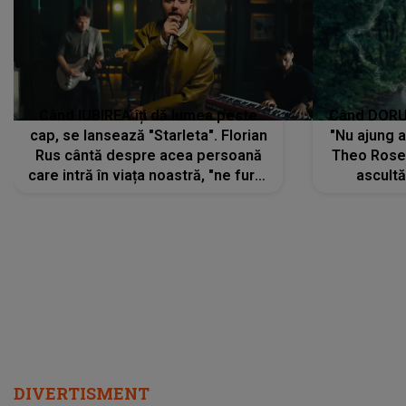
Când IUBIREA îți dă lumea peste
Când DORUL
cap, se lansează "Starleta". Florian
"Nu ajung 
Rus cântă despre acea persoană
Theo Rose 
care intră în viața noastră, "ne fură"
ascultă
toate PRIVIRILE, toate GÂNDURILE,
REGĂSIRI
tot UNIVERSUL și fără să ne dăm
trece pr
seama, ajunge să fie motivul
"Pentru t
pentru care zâmbim
departe 
DIVERTISMENT