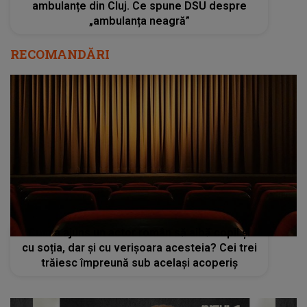
ambulanțe din Cluj. Ce spune DSU despre
„ambulanța neagră”
RECOMANDĂRI
Cum a ajuns un actor român să aibă copil și
cu soția, dar și cu verișoara acesteia? Cei trei
trăiesc împreună sub același acoperiș