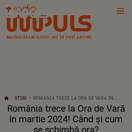
Radio Impuls
STIRI
ROMÂNIA TRECE LA ORA DE VARĂ ÎN
MARTIE 2024! CÂND ȘI CUM SE SCHIMBĂ
România trece la Ora de Vară
ORA?
în martie 2024! Când și cum
se schimbă ora?