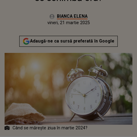
Autor:
BIANCA ELENA
Publicat:
joi, 21 martie 2024
Actualizat:
vineri, 21 martie 2025
Adaugă-ne ca sursă preferată în Google
Când se mărește ziua în martie 2024?