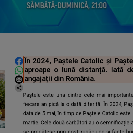
DISTRIBUIE ARTICOLUL
În 2024, Paștele Catolic și Paște
aproape o lună distanță. Iată de
angajații din România.
Paștele este una dintre cele mai importante s
fiecare an pică la o dată diferită. În 2024, P
data de 5 mai, în timp ce Paștele Catolic este 
martie. Cele două sărbători au o semnificație 
se pregătesc prin post, rugăciune și fapte b