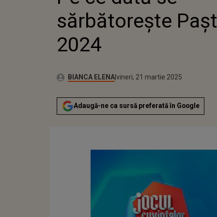
sărbătorește Pașt
2024
Publicat:
Autor:
joi, 21 martie 2024
Actualizat:
BIANCA ELENA
vineri, 21 martie 2025
Adaugă-ne ca sursă preferată în Google