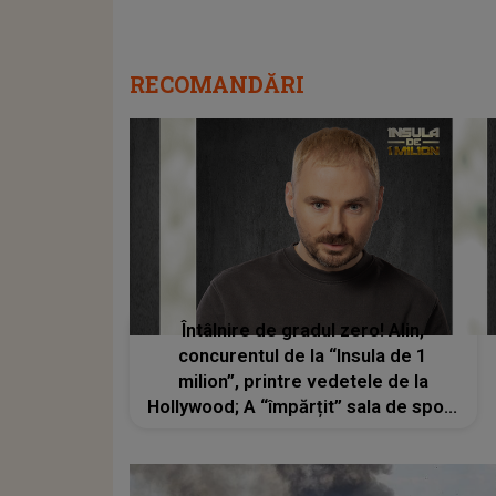
RECOMANDĂRI
Întâlnire de gradul zero! Alin,
concurentul de la “Insula de 1
milion”, printre vedetele de la
Hollywood; A “împărțit” sala de sport
cu celebra Cameron Diaz