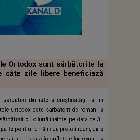
le Ortodox sunt sărbătorite la
 câte zile libere beneficiază
ărbători din istoria creștinătății, iar în
aștele Ortodox este sărbătorit de români la
sărbătorit cu o lună înainte, pe data de 31
aparte pentru românii de pretutindeni, care
une să primească în sufletele lor minunea