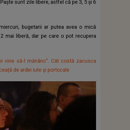
aște sunt zile libere, astfel că pe 3, 5 și 6
miercuri, bugetarii ar putea avea o mică
2 mai liberă, dar pe care o pot recupera
mi vine să-l mănânc". Cât costă zacusca
eață de ardei iute și portocale