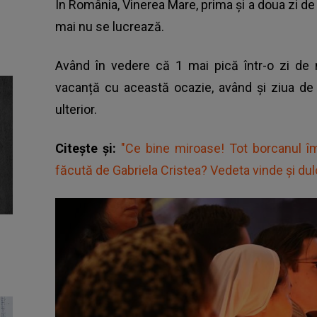
În România, Vinerea Mare, prima și a doua zi de P
mai nu se lucrează.
Având în vedere că 1 mai pică într-o zi de 
vacanță cu această ocazie, având și ziua de 
ulterior.
Citește și:
"Ce bine miroase! Tot borcanul î
făcută de Gabriela Cristea? Vedeta vinde și dulc