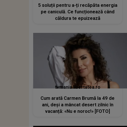
5 soluții pentru a-ți recăpăta energia
pe caniculă. Ce funcționează când
căldura te epuizează
tvmania.libertatea.ro
Cum arată Carmen Brumă la 49 de
ani, deși a mâncat desert zilnic în
vacanță: «Nu e noroc!» [FOTO]