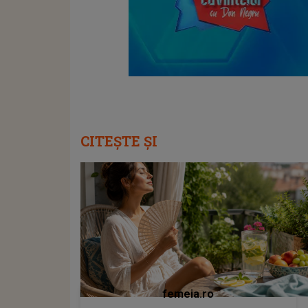
CITEȘTE ȘI
femeia.ro