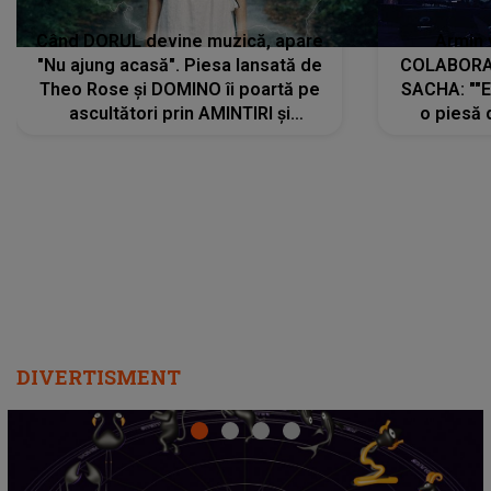
Când DORUL devine muzică, apare
Armin 
"Nu ajung acasă". Piesa lansată de
COLABORAR
Theo Rose și DOMINO îi poartă pe
SACHA: ""E
ascultători prin AMINTIRI și
o piesă 
REGĂSIRI, iar drumul emoțiilor
imediat pre
trece prin sufletul publicului:
cu mine șt
"Pentru toți cei care au plecat
păstrăm do
departe ca să le fie mai bine"
DIVERTISMENT