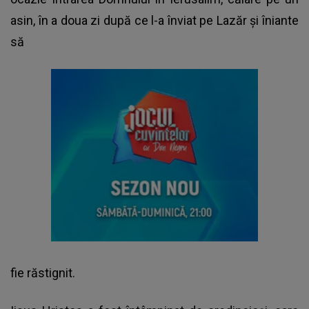
asin, în a doua zi după ce l-a înviat pe Lazăr și îniante
să
fie răstignit.