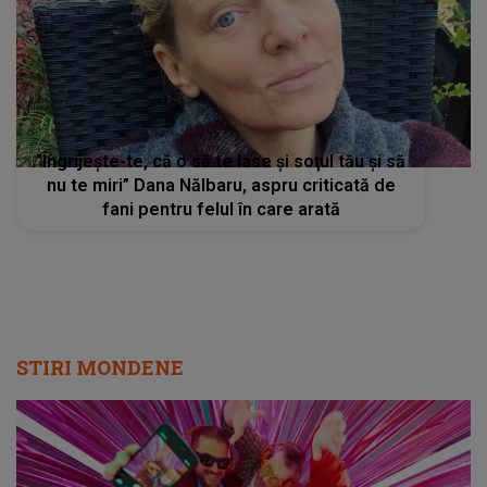
”Îngrijește-te, că o să te lase şi soţul tău şi să
nu te miri” Dana Nălbaru, aspru criticată de
fani pentru felul în care arată
STIRI MONDENE