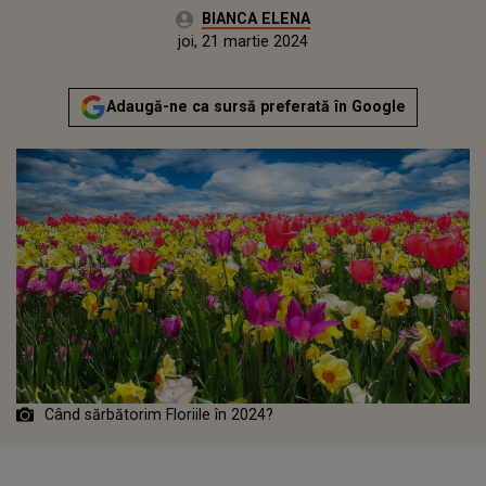
Autor:
BIANCA ELENA
Publicat:
joi, 21 martie 2024
Adaugă-ne ca sursă preferată în Google
Când sărbătorim Floriile în 2024?