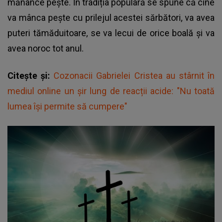
mănânce pește. În tradiția populară se spune că cine
va mânca pește cu prilejul acestei sărbători, va avea
puteri tămăduitoare, se va lecui de orice boală și va
avea noroc tot anul.
Citește și:
Cozonacii Gabrielei Cristea au stârnit în
mediul online un șir lung de reacții acide: "Nu toată
lumea își permite să cumpere"