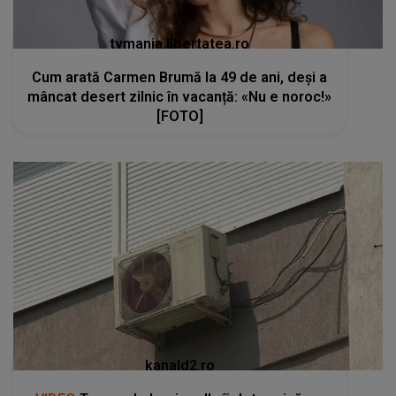
tvmania.libertatea.ro
Cum arată Carmen Brumă la 49 de ani, deși a
mâncat desert zilnic în vacanță: «Nu e noroc!»
[FOTO]
kanald2.ro