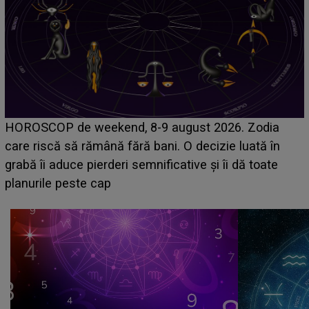
Emanuel a ținut ACEST DETALIU ASCUNS până
acum! În fața Alexandrei, concurentul din Casa Iubirii
face o MĂRTURISIRE NEAȘTEPTATĂ despre mama
sa: "I-am spus și ei în față, eu nu te iubesc pentru
că..."