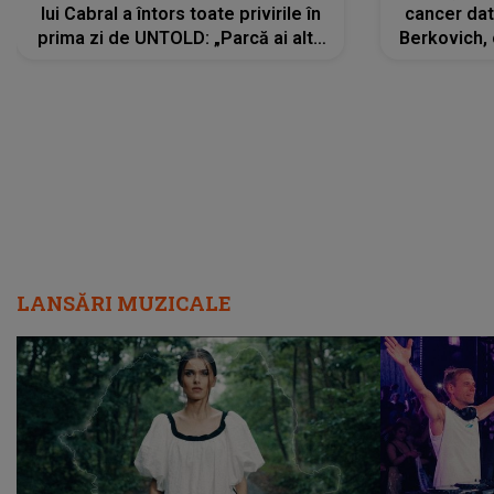
lui Cabral a întors toate privirile în
cancer dato
prima zi de UNTOLD: „Parcă ai altă
Berkovich, 
strălucire, emani putere,
accident ru
încredere, siguranță...”
Dacă nu 
LANSĂRI MUZICALE