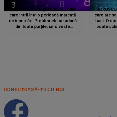
HOROSCOP 7 august 2026. Zodia
HOROSCOP 
care intră într-o perioadă marcată
care are șa
de încercări. Problemele se adună
bani. O opo
din toate părțile, iar o veste
poate schi
neașteptată îi dă planurile peste
la
cap
CONECTEAZĂ-TE CU NOI