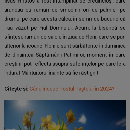
Iisus Hristos a fost întâmpinat de credincioși, care
aruncau cu ramuri de smochin ori de palmier pe
drumul pe care acesta călca, în semn de bucurie că
l-au văzut pe Fiul Domnului. Acum, la biserică se
sfințesc ramuri de salcie în ziua de Florii, care se pun
ulterior la icoane. Floriile sunt sărbătorite în duminica
de dinaintea Săptămânii Patimilor, moment în care
creștinii pot reflecta asupra suferințelor pe care le-a
îndurat Mântuitorul înainte să fie răstignit.
Citește și:
Când începe Postul Paștelui în 2024?