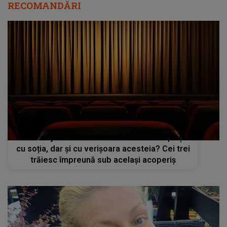
RECOMANDĂRI
Cum a ajuns un actor român să aibă copil și
cu soția, dar și cu verișoara acesteia? Cei trei
trăiesc împreună sub același acoperiș