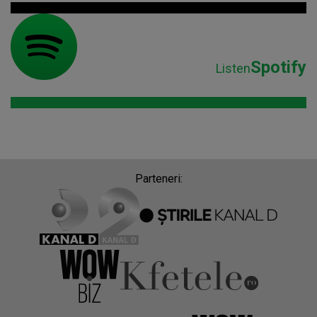
Spotify
Listen
Parteneri: