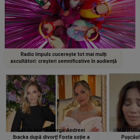
Radio Impuls cucerește tot mai mulți
ascultători: creșteri semnificative în audiență
Cât de bine îi merge Andreei
MĂRTURIA
Ibacka după divorț! Fosta soție a
Pușcău!