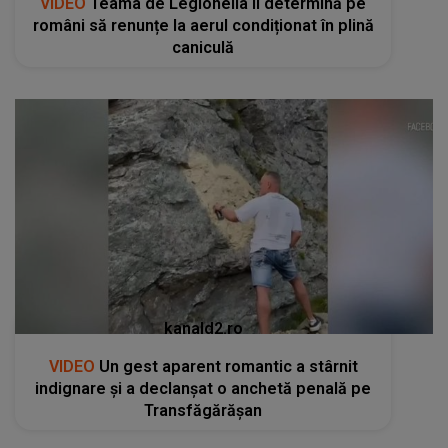
VIDEO
Teama de Legionella îi determină pe
români să renunțe la aerul condiționat în plină
caniculă
kanald2.ro
VIDEO
Un gest aparent romantic a stârnit
indignare și a declanșat o anchetă penală pe
Transfăgărășan