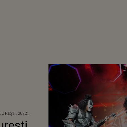
UREŞTI 2022:
VALULUI DE LA
ureşti