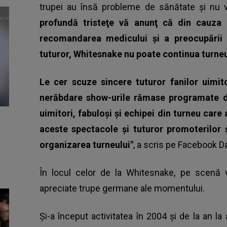
trupei au însă probleme de sănătate şi nu 
profundă tristeţe vă anunţ că din cauza 
recomandarea medicului şi a preocupării 
tuturor, Whitesnake nu poate continua turne
Le cer scuze sincere tuturor fanilor uimit
nerăbdare show-urile rămase programate din
uimitori, fabuloşi şi echipei din turneu car
aceste spectacole şi tuturor promoterilor ş
organizarea turneului"
, a scris pe Facebook D
În locul celor de la Whitesnake, pe scenă 
apreciate trupe germane ale momentului.
Și-a început activitatea în 2004 și de la an la 