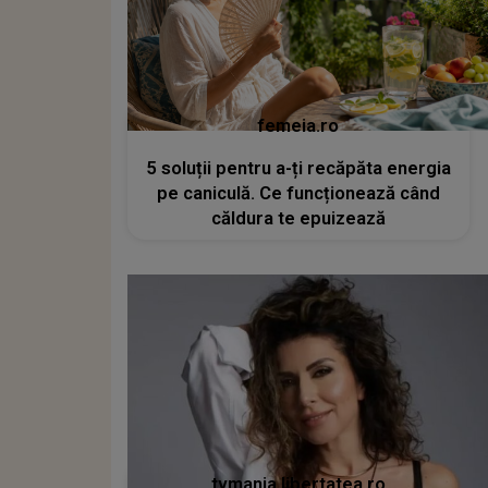
femeia.ro
5 soluții pentru a-ți recăpăta energia
pe caniculă. Ce funcționează când
căldura te epuizează
tvmania.libertatea.ro