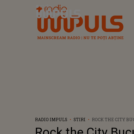
Radio Impuls
RADIO IMPULS
STIRI
ROCK THE CITY BUC
PROGRAMUL FESTI
Rock the City Buc
ROMEXPO