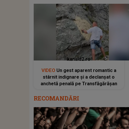
kanald2.ro
VIDEO
Un gest aparent romantic a
stârnit indignare și a declanșat o
anchetă penală pe Transfăgărășan
RECOMANDĂRI