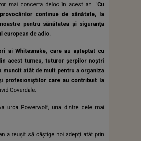
vor mai concerta deloc în acest an.
"Cu
provocărilor continue de sănătate, la
noastre pentru sănătatea şi siguranţa
ul european de adio.
ori ai Whitesnake, care au aşteptat cu
 acest turneu, tuturor şerpilor noştri
e a muncit atât de mult pentru a organiza
i profesioniştilor care au contribuit la
avid Coverdale.
va urca Powerwolf, una dintre cele mai
an a reușit să câștige noi adepți atât prin