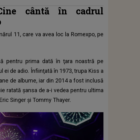
ine cântă în cadrul
o
mărul 11, care va avea loc la Romexpo, pe
dă pentru prima dată în ţara noastră pe
l ei de adio. Înfiinţată în 1973, trupa Kiss a
ane de albume, iar din 2014 a fost inclusă
uie ratată şansa de a-i vedea pentru ultima
 Eric Singer și Tommy Thayer.