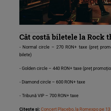
Cât costă biletele la Rock 
- Normal circle – 270 RON+ taxe (preț prom
bilete)
- Golden circle – 440 RON+ taxe (preț promoțio
- Diamond circle – 600 RON+ taxe
- Tribună VIP – 700 RON+ taxe
Citeste si:
Concert Placebo, la Romexpo pe 13 i