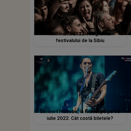
ARTmania 2022: Programul
festivalului de la Sibiu
Concert Placebo, la Romexpo pe 13
iulie 2022. Cât costă biletele?