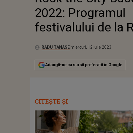
2022: Programul
festivalului de l
Publicat:
Autor:
marți, 12 iulie 2022
Actualizat:
RADU TANASE
miercuri, 12 iulie 2023
Adaugă-ne ca sursă preferată în Google
CITEȘTE ȘI