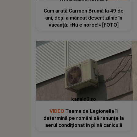
Cum arată Carmen Brumă la 49 de
ani, deși a mâncat desert zilnic în
vacanță: «Nu e noroc!» [FOTO]
kanald2.ro
VIDEO
Teama de Legionella îi
determină pe români să renunțe la
aerul condiționat în plină caniculă