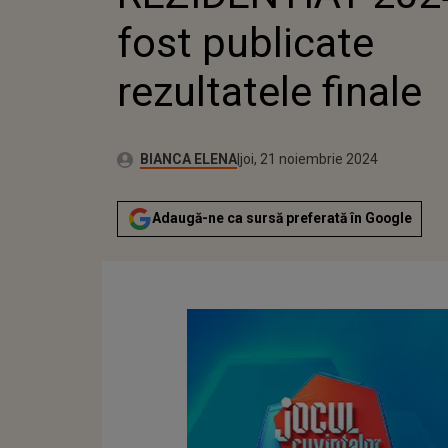
fost publicate
rezultatele finale
Publicat:
Autor:
joi, 21 noiembrie 2024
Actualizat:
BIANCA ELENA
joi, 21 noiembrie 2024
Adaugă-ne ca sursă preferată în Google