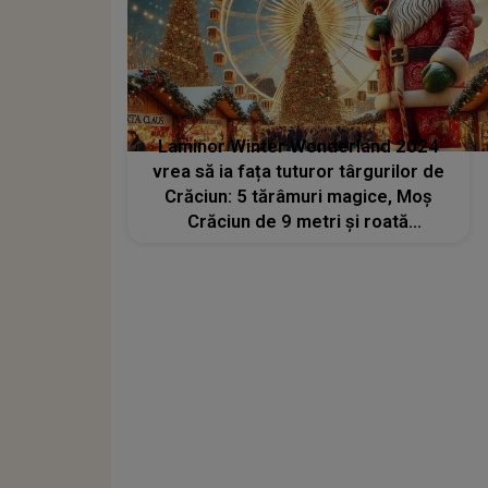
Laminor Winter Wonderland 2024
vrea să ia fața tuturor târgurilor de
Crăciun: 5 tărâmuri magice, Moș
Crăciun de 9 metri și roată
panoramică de 30 de metri