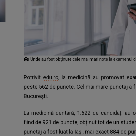
Unde au fost obținute cele mai mari note la examenul d
Potrivit
edu.ro
, la medicină au promovat exa
peste 562 de puncte. Cel mai mare punctaj a fo
București.
La medicină dentară, 1.622 de candidați au o
fiind de 921 de puncte, obținut tot de un stude
punctaj a fost luat la Iași, mai exact 884 de 