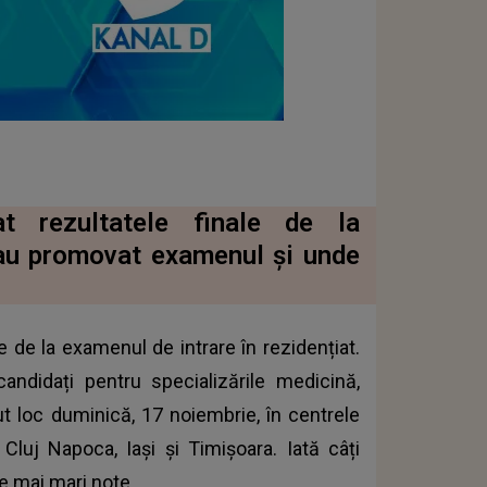
at rezultatele finale de la
 au promovat examenul și unde
le de la examenul de intrare în rezidențiat.
ndidați pentru specializările medicină,
t loc duminică, 17 noiembrie, în centrele
 Cluj Napoca, Iaşi și Timişoara. Iată câți
le mai mari note.