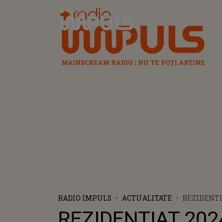
Radio Impuls
RADIO IMPULS
ACTUALITATE
REZIDENTI
FOST PUBL
REZIDENTIAT 202
REZULTATE