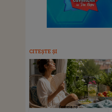
CITEȘTE ȘI
femeia.ro