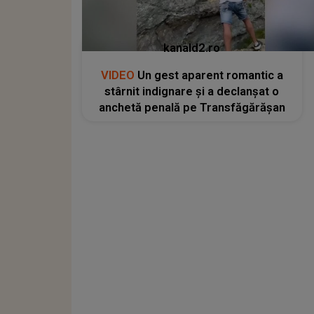
kanald2.ro
VIDEO
Un gest aparent romantic a
stârnit indignare și a declanșat o
anchetă penală pe Transfăgărășan