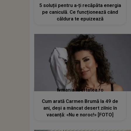
5 soluții pentru a-ți recăpăta energia
pe caniculă. Ce funcționează când
căldura te epuizează
tvmania.libertatea.ro
Cum arată Carmen Brumă la 49 de
ani, deși a mâncat desert zilnic în
vacanță: «Nu e noroc!» [FOTO]