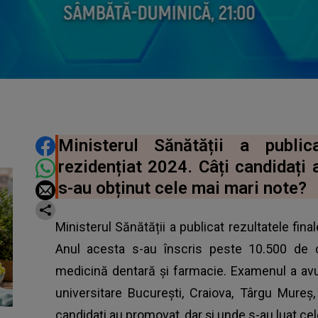
DISTRIBUIE ARTICOLUL
Ministerul Sănătății a public
rezidențiat 2024. Câți candidați
s-au obținut cele mai mari note?
Ministerul Sănătății a publicat rezultatele fina
Anul acesta s-au înscris peste 10.500 de ca
medicină dentară și farmacie. Examenul a avu
universitare Bucureşti, Craiova, Târgu Mureş,
candidați au promovat, dar și unde s-au luat ce