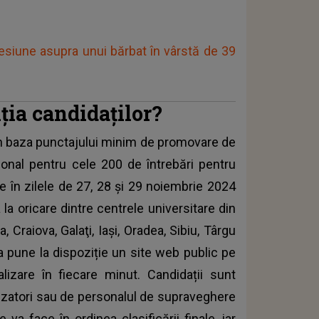
.
esiune asupra unui bărbat în vârstă de 39
ția candidaților?
t în baza punctajului minim de promovare de
ional pentru cele 200 de întrebări pentru
ce în zilele de 27, 28 și 29 noiembrie 2024
 la oricare dintre centrele universitare din
 Craiova, Galaţi, Iaşi, Oradea, Sibiu, Târgu
a pune la dispoziție un site web public pe
alizare în fiecare minut. Candidații sunt
anizatori sau de personalul de supraveghere
va face în ordinea clasificării finale, iar