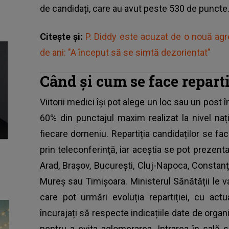
de candidați, care au avut peste 530 de puncte
Citește și:
P. Diddy este acuzat de o nouă agr
de ani: "A început să se simtă dezorientat"
Când și cum se face reparti
Viitorii medici își pot alege un loc sau un pos
60% din punctajul maxim realizat la nivel naț
fiecare domeniu. Repartiția candidaților se fa
prin teleconferinţă, iar aceștia se pot prezenta
Arad, Braşov, Bucureşti, Cluj-Napoca, Constanţa,
Mureş sau Timişoara. Ministerul Sănătății le v
care pot urmări evoluția repartiției, cu actu
încurajați să respecte indicațiile date de org
pentru a evita aglomerarea. Intrarea în sală se 