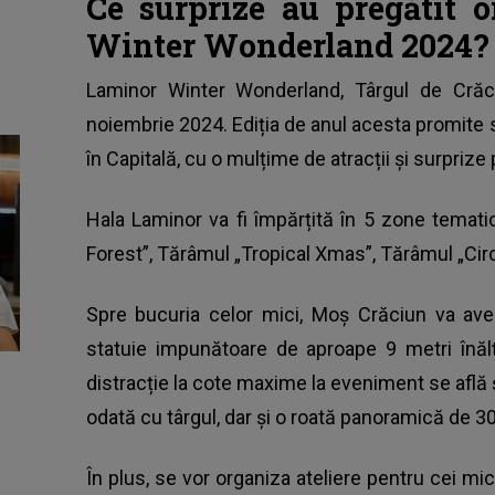
Ce surprize au pregătit o
Winter Wonderland 2024?
Laminor Winter Wonderland
, Târgul de Cră
noiembrie 2024. Ediția de anul acesta promite 
în Capitală, cu o mulțime de atracții și surprize 
Hala Laminor va fi împărțită în 5 zone temat
Forest”, Tărâmul „Tropical Xmas”, Tărâmul „Cir
Spre bucuria celor mici, Moș Crăciun va avea
statuie impunătoare de aproape 9 metri înălți
distracție la cote maxime la eveniment se află 
odată cu târgul, dar și o roată panoramică de 30
În plus, se vor organiza ateliere pentru cei mici