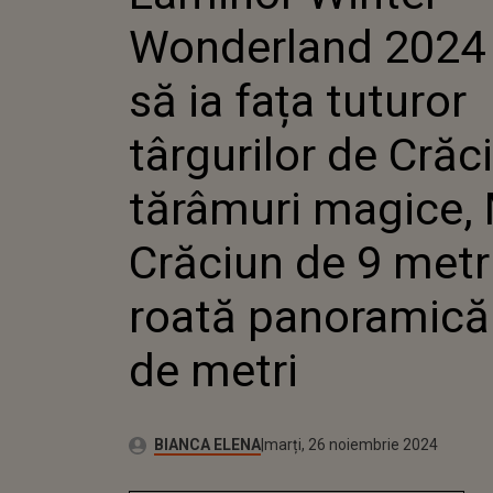
TUTUROR
Wonderland 2024 
DE CRĂCI
TĂRÂMUR
MOȘ CRĂC
să ia fața tuturor
METRI ȘI
PANORAM
târgurilor de Crăc
METRI
tărâmuri magice,
Crăciun de 9 metri
roată panoramică
de metri
Publicat:
Autor:
miercuri, 20 noiembrie 2024
Actualizat:
BIANCA ELENA
marți, 26 noiembrie 2024