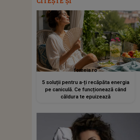
CITEȘTE ȘI
femeia.ro
5 soluții pentru a-ți recăpăta energia
pe caniculă. Ce funcționează când
căldura te epuizează