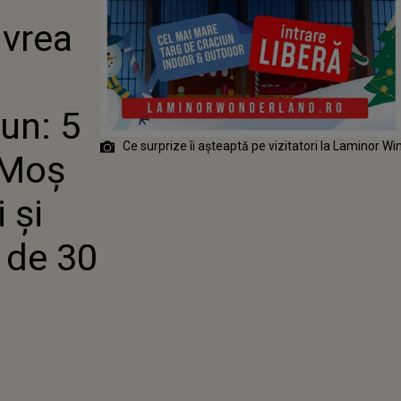
 TÂRGURILOR
vrea
UN: 5
I MAGICE,
IUN DE 9
 ROATĂ
ICĂ DE 30 DE
iun: 5
Ce surprize îi așteaptă pe vizitatori la Laminor 
 Moș
 și
 de 30