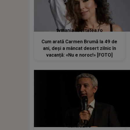
tvmania.libertatea.ro
Cum arată Carmen Brumă la 49 de
ani, deși a mâncat desert zilnic în
vacanță: «Nu e noroc!» [FOTO]
kanald2.ro