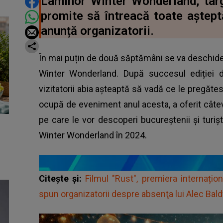
DISTRIBUIE ARTICOLUL
Laminor Winter Wonderland, târg
promite să întreacă toate așteptă
anunță organizatorii.
În mai puțin de două săptămâni se va deschide
Winter Wonderland. După succesul ediției de
vizitatorii abia așteaptă să vadă ce le pregătes
ocupă de eveniment anul acesta, a oferit câteva
pe care le vor descoperi bucureștenii și turiș
Winter Wonderland în 2024.
Citește și:
Filmul "Rust", premiera internațion
spun organizatorii despre absenţa lui Alec Bal