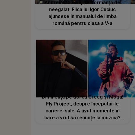
Andreea Cuciuc, performanță de
neegalat! Fiica lui Igor Cuciuc
ajunsese în manualul de limba
română pentru clasa a V-a
Dimineaţa pe doi cu Greeg şi Moga!
Fly Project, despre începuturile
carierei sale. A avut momente în
care a vrut să renunțe la muzică?
Dezvăluirile artistului