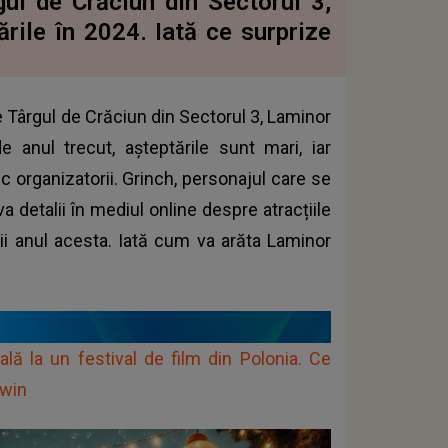
ul de Crăciun din Sectorul 3,
rile în 2024. Iată ce surprize
 Târgul de Crăciun din Sectorul 3, Laminor
 anul trecut, așteptările sunt mari, iar
c organizatorii. Grinch, personajul care se
 detalii în mediul online despre atracțiile
tii anul acesta. Iată cum va arăta Laminor
ală la un festival de film din Polonia. Ce
dwin