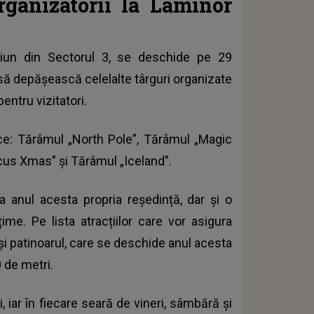
rganizatorii la Laminor
ciun din Sectorul 3, se deschide pe 29
să depășească celelalte târguri organizate
pentru vizitatori.
ice: Tărâmul „North Pole”, Tărâmul „Magic
cus Xmas” și Tărâmul „Iceland”.
 anul acesta propria reședință, dar și o
me. Pe lista atracțiilor care vor asigura
și patinoarul, care se deschide anul acesta
 de metri.
, iar în fiecare seară de vineri, sâmbără și