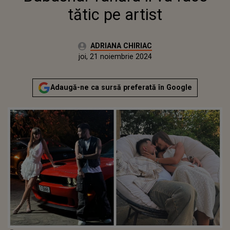
tătic pe artist
Autor:
ADRIANA CHIRIAC
Publicat:
joi, 21 noiembrie 2024
Actualizat:
joi, 21 noiembrie 2024
Adaugă-ne ca sursă preferată în Google