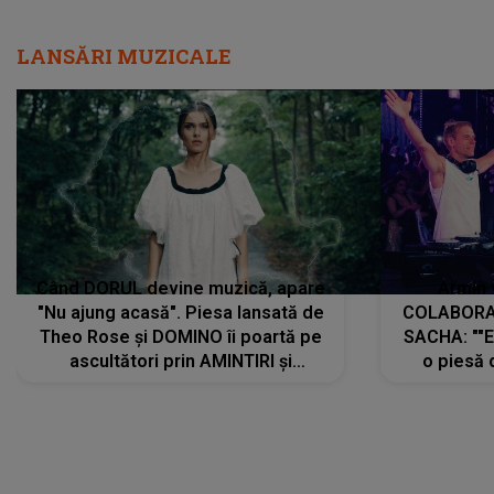
LANSĂRI MUZICALE
Când DORUL devine muzică, apare
Armin 
"Nu ajung acasă". Piesa lansată de
COLABORAR
Theo Rose și DOMINO îi poartă pe
SACHA: ""E
ascultători prin AMINTIRI și
o piesă 
REGĂSIRI, iar drumul emoțiilor
imediat pre
trece prin sufletul publicului:
cu mine șt
"Pentru toți cei care au plecat
păstrăm do
departe ca să le fie mai bine"