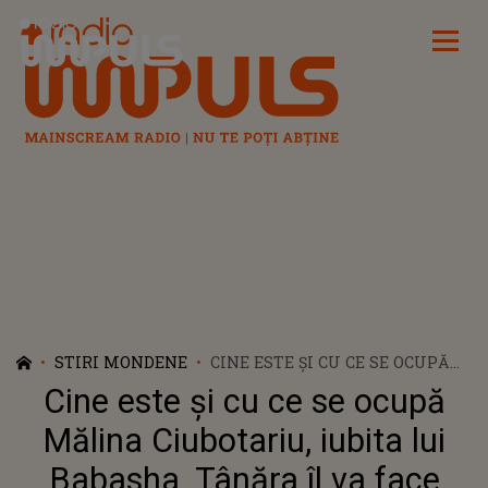
Radio Impuls
STIRI MONDENE
CINE ESTE ȘI CU CE SE OCUPĂ
MĂLINA CIUBOTARIU, IUBITA
Cine este și cu ce se ocupă
LUI BABASHA. TÂNĂRA ÎL VA
FACE TĂTIC PE ARTIST
Mălina Ciubotariu, iubita lui
Babasha. Tânăra îl va face