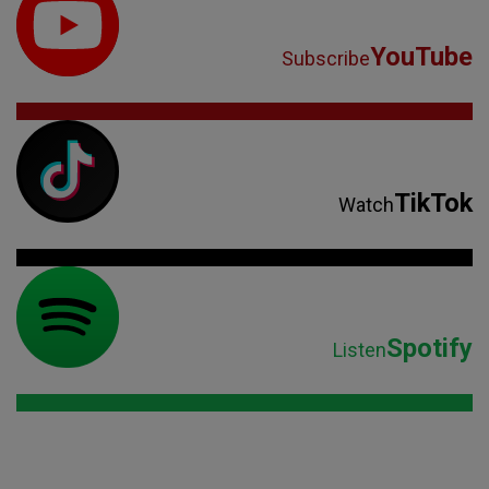
YouTube
Subscribe
TikTok
Watch
Spotify
Listen