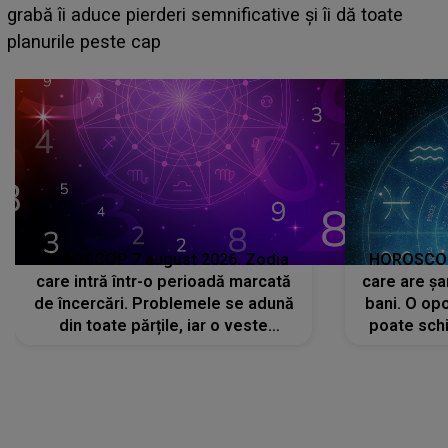
face o MĂRTURISIRE NEAȘTEPTATĂ despre mama
sa: "I-am spus și ei în față, eu nu te iubesc pentru
că..."
HOROSCOP 7 august 2026. Zodia
HOROSCOP 
care intră într-o perioadă marcată
care are șa
de încercări. Problemele se adună
bani. O opo
din toate părțile, iar o veste
poate schi
neașteptată îi dă planurile peste
la
cap