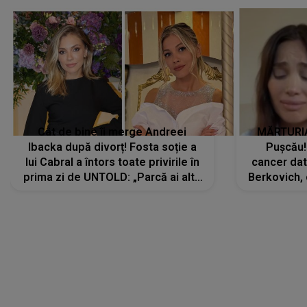
Cât de bine îi merge Andreei
MĂRTURIA
Ibacka după divorț! Fosta soție a
Pușcău!
lui Cabral a întors toate privirile în
cancer dato
prima zi de UNTOLD: „Parcă ai altă
Berkovich, 
strălucire, emani putere,
accident ru
încredere, siguranță...”
Dacă nu 