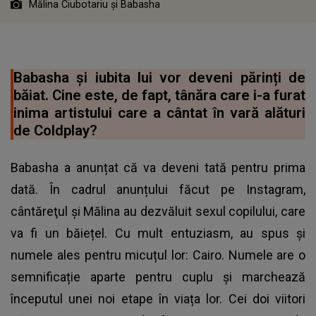
Mălina Ciubotariu și Babasha
Babasha și iubita lui vor deveni părinți de
băiat. Cine este, de fapt, tânăra care i-a furat
inima artistului care a cântat în vară alături
de Coldplay?
Babasha a anunțat că va deveni tată pentru prima
dată. În cadrul anunțului făcut pe Instagram,
cântăreţul și Mălina au dezvăluit sexul copilului, care
va fi un băiețel. Cu mult entuziasm, au spus și
numele ales pentru micuțul lor: Cairo. Numele are o
semnificație aparte pentru cuplu și marchează
începutul unei noi etape în viața lor. Cei doi viitori