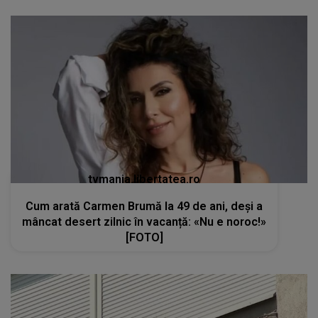
tvmania.libertatea.ro
Cum arată Carmen Brumă la 49 de ani, deși a
mâncat desert zilnic în vacanță: «Nu e noroc!»
[FOTO]