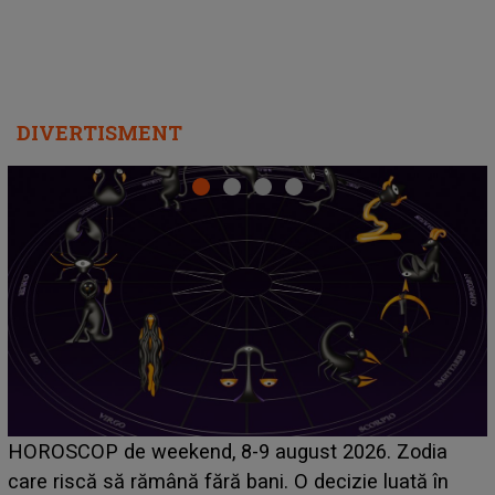
DIVERTISMENT
Emanuel a ținut ACEST DETALIU ASCUNS până
acum! În fața Alexandrei, concurentul din Casa Iubirii