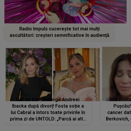
Radio Impuls cucerește tot mai mulți
ascultători: creșteri semnificative în audiență
Cât de bine îi merge Andreei
MĂRTURIA
Ibacka după divorț! Fosta soție a
Pușcău!
lui Cabral a întors toate privirile în
cancer dato
prima zi de UNTOLD: „Parcă ai altă
Berkovich, 
strălucire, emani putere,
accident ru