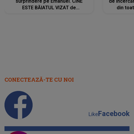
surprindere pe Emanuel. CINE
de încercă
ESTE BĂIATUL VIZAT de
din toat
Alexandra?! Aflându-se în fața
neașteptat
faptului împlinit, A RECUNOSCUT
IMEDIAT: "Am avut..."
CONECTEAZĂ-TE CU NOI
Facebook
Like