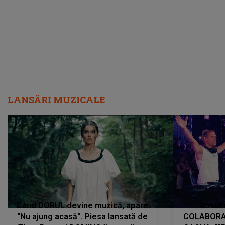
încredere, siguranță...”
Dacă nu 
LANSĂRI MUZICALE
Când DORUL devine muzică, apare
Armin 
"Nu ajung acasă". Piesa lansată de
COLABORAR