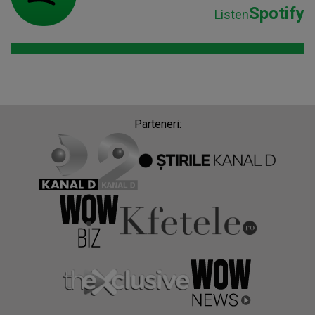
Spotify
Listen
Parteneri: