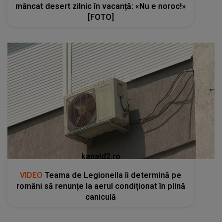
mâncat desert zilnic în vacanță: «Nu e noroc!»
[FOTO]
kanald2.ro
VIDEO
Teama de Legionella îi determină pe
români să renunțe la aerul condiționat în plină
caniculă