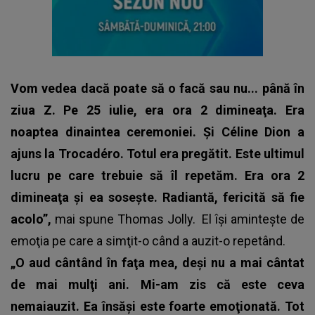
Vom vedea dacă poate să o facă sau nu... până în
ziua Z. Pe 25 iulie, era ora 2 dimineaţa. Era
noaptea dinaintea ceremoniei. Şi Céline Dion a
ajuns la Trocadéro. Totul era pregătit. Este ultimul
lucru pe care trebuie să îl repetăm. Era ora 2
dimineaţa şi ea soseşte. Radiantă, fericită să fie
acolo”,
mai spune Thomas Jolly. El îşi aminteşte de
emoţia pe care a simţit-o când a auzit-o repetând.
„O aud cântând în faţa mea, deşi nu a mai cântat
de mai mulţi ani. Mi-am zis că este ceva
nemaiauzit. Ea însăşi este foarte emoţionată. Tot