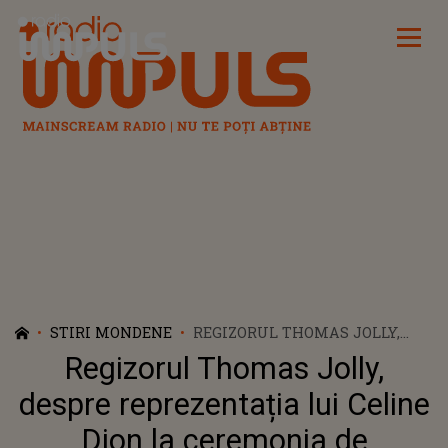
Radio Impuls
STIRI MONDENE
REGIZORUL THOMAS JOLLY,
DESPRE REPREZENTAȚIA LUI
Regizorul Thomas Jolly,
CELINE DION LA CEREMONIA DE
DESCHIDERE A JO
despre reprezentația lui Celine
Dion la ceremonia de