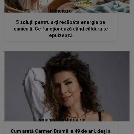
femeia.ro
5 soluții pentru a-ți recăpăta energia pe
caniculă. Ce funcționează când căldura te
epuizează
tvmania.libertatea.ro
Cum arată Carmen Brumă la 49 de ani, deși a