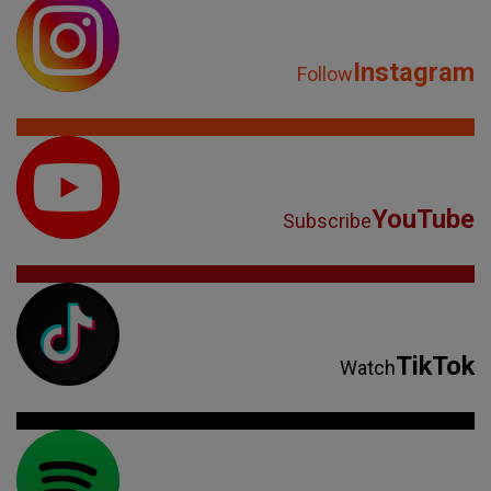
Instagram
Follow
YouTube
Subscribe
TikTok
Watch