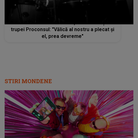
A murit Valentin Petricenco, fostul toboşar al
trupei Proconsul: "Vălică al nostru a plecat și
el, prea devreme"
STIRI MONDENE