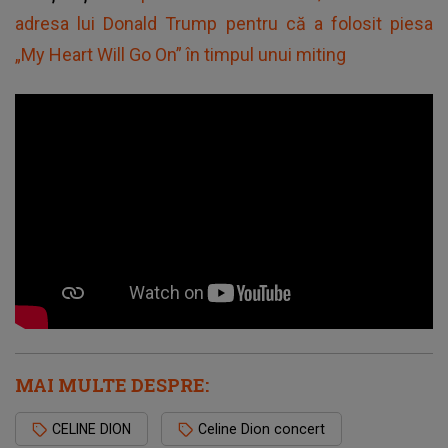
adresa lui Donald Trump pentru că a folosit piesa
„My Heart Will Go On” în timpul unui miting
MAI MULTE DESPRE:
CELINE DION
Celine Dion concert