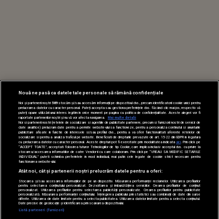
Nouă ne pasă ca datele tale personale să rămână confidențiale
Noi și partenerii noștri
589
stocăm și/sau accesăm informații pe dispozitivul dvs., precum identificatorii cookie unici pentru
prelucrarea datelor cu caracter personal. Puteți accepta sau gestiona preferințele dvs. făcând clic mai jos, respectiv vă
puteți opune utilizării unui interes legitim în orice moment pe pagina cu politica de confidențialitate. Aceste alegeri vor fi
raportate partenerilor noștri și nu vă vor afecta navigarea.
Mai multe detalii
Noi si partenerii nostri (retelele de socializare si agentiile de publicitate partenere, precum si furnizorii nostri de servicii de
date analitice) prelucram date pentru a permite website-ului sa functioneze, pentru a personaliza continutul si anunturile
publicitare afisate in functie de interesele si/sau profilul dvs., pentru a va oferi functionalitati aferente retelelor de
socializare si pentru a analiza traficul pe website. Beneficiati de drepturile prevazute de art. 15-22 din GDPR in legatura
cu prelucrarea datelor cu caracter personal. Aceste drepturi pot fi exercitate prin modalitatea indicata
aici
. Prin click pe
“ACCEPT TOATE”, acceptati folosirea tuturor Tehnologiilor de tip Cookie, care implica inclusiv acceptul dvs. cu privire la
stocarea/accesarea informatiilor de catre Vendor-ii cu care colaboram. Prin click pe “VREAU SA MODIFIC SETARILE
INDIVIDUAL” puteti schimba preferintele in mod individual, mai putin cele legate de cookie strict necesare pentru
functionarea website-ului.
Atât noi, cât și partenerii noștri prelucrăm datele pentru a oferi:
Stocarea și/sau accesarea informațiilor de pe un dispozitiv. Măsurarea performanței reclamelor. Utilizarea profilurilor
pentru selectarea conținutului personalizat. Dezvoltarea și îmbunătățirea serviciilor. Crearea profilurilor de conținut
personalizat. Utilizarea profilurilor pentru selectarea publicității personalizate. Crearea profilurilor pentru publicitate
personalizată. Măsurarea performanței conținutului. Înțelegerea publicului prin statistici sau combinații de date din surse
diferite. Utilizarea de date limitate pentru a selecta publicitatea. Utilizarea datelor limitate pentru a selecta conținutul.
Date precise de geolocație și identificarea prin scanarea dispozitivului.
Listă parteneri (furnizori)