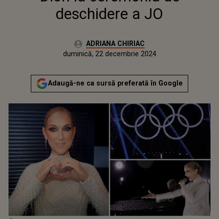
deschidere a JO
Autor:
ADRIANA CHIRIAC
Publicat:
duminică, 22 decembrie 2024
Actualizat:
duminică, 22 decembrie 2024
Adaugă-ne ca sursă preferată în Google