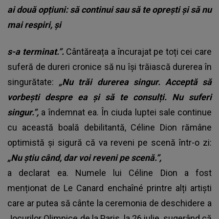
ai două opțiuni: să continui sau să te oprești și să nu
mai respiri, și
s-a terminat.”.
Cântăreața a încurajat pe toți cei care
suferă de dureri cronice să nu își trăiască durerea în
singurătate:
„Nu trăi durerea singur. Acceptă să
vorbești despre ea și să te consulți. Nu suferi
singur.”,
a îndemnat ea. În ciuda luptei sale continue
cu această boală debilitantă, Céline Dion rămâne
optimistă și sigură că va reveni pe scenă într-o zi:
„Nu știu când, dar voi reveni pe scenă.”,
a declarat ea. Numele lui Céline Dion a fost
menționat de Le Canard enchaîné printre alți artiști
care ar putea să cânte la ceremonia de deschidere a
Jocurilor Olimpice de la Paris, la 26 iulie, sugerând că