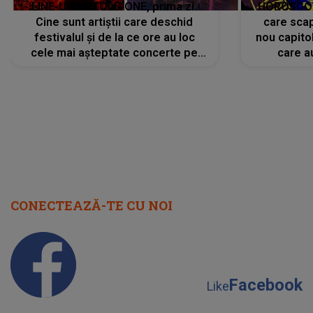
LINE-UP UNTOLD ONE, prima zi.
HOROSCOP 
Cine sunt artiștii care deschid
care scap
festivalul și de la ce ore au loc
nou capitol
cele mai așteptate concerte pe
care a
scena principală?
perioadă 
CONECTEAZĂ-TE CU NOI
Facebook
Like