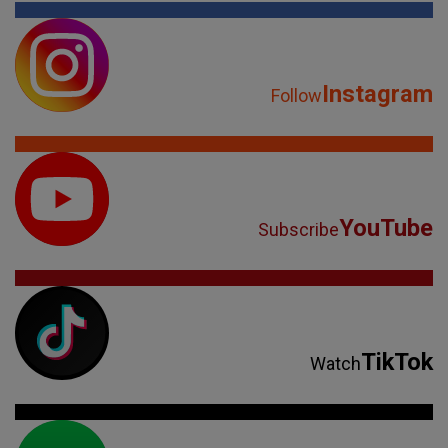
Instagram
Follow
YouTube
Subscribe
TikTok
Watch