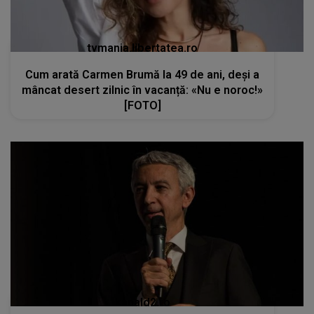
tvmania.libertatea.ro
Cum arată Carmen Brumă la 49 de ani, deși a
mâncat desert zilnic în vacanță: «Nu e noroc!»
[FOTO]
kanald2.ro