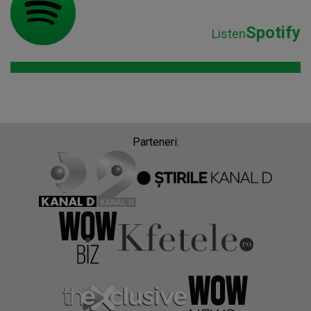
Spotify
Listen
Parteneri: