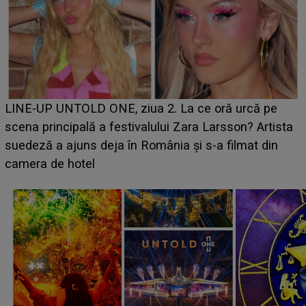
Ce a dezvăluit noua concurentă din "Casa Iubirii" l-a
luat prin surprindere pe Emanuel. CINE ESTE
BĂIATUL VIZAT de Alexandra?! Aflându-se în fața
faptului împlinit, A RECUNOSCUT IMEDIAT: "Am
avut..."