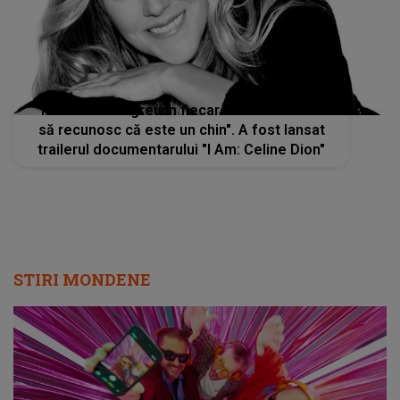
"Muncesc din greu în fiecare zi. Dar trebuie
să recunosc că este un chin". A fost lansat
trailerul documentarului "I Am: Celine Dion"
STIRI MONDENE