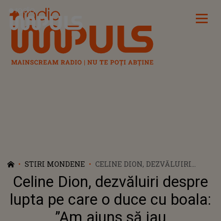
Radio Impuls
STIRI MONDENE
CELINE DION, DEZVĂLUIRI
DESPRE LUPTA PE CARE O DUCE
Celine Dion, dezvăluiri despre
CU BOALA: ”AM AJUNS SĂ IAU
MEDICAMENTE PERICULOASE
lupta pe care o duce cu boala:
PENTRU A CONTINUA”
”Am ajuns să iau