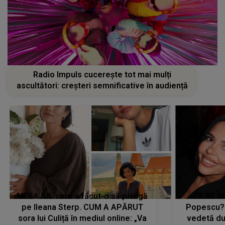
Radio Impuls cucerește tot mai mulți
ascultători: creșteri semnificative în audiență
MESAJUL care a făcut-o să plângă
CE SE Î
pe Ileana Sterp. CUM A APĂRUT
Popescu?
sora lui Culiță în mediul online: „Va
vedetă du