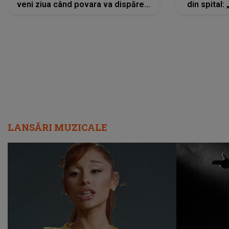
veni ziua când povara va dispărea,
din spital:
iar lacrimile...”
LANSĂRI MUZICALE