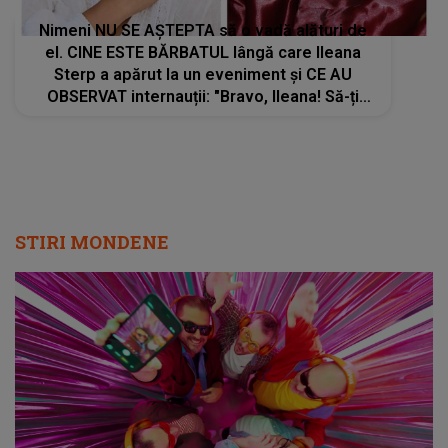
Nimeni NU SE AȘTEPTA să o vadă alături de
el. CINE ESTE BĂRBATUL lângă care Ileana
Sterp a apărut la un eveniment și CE AU
OBSERVAT internauții: "Bravo, Ileana! Să-ți
ajute Dumnezeu, să..."
STIRI MONDENE