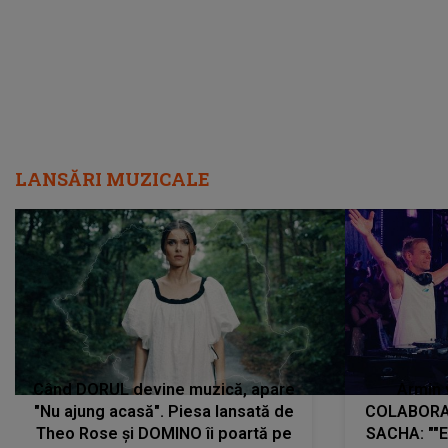
LANSĂRI MUZICALE
Când DORUL devine muzică, apare
Armin 
"Nu ajung acasă". Piesa lansată de
COLABORAR
Theo Rose și DOMINO îi poartă pe
SACHA: ""E