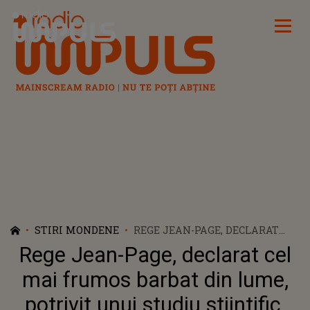
Radio Impuls
STIRI MONDENE
REGE JEAN-PAGE, DECLARAT
CEL MAI FRUMOS BARBAT DIN
Rege Jean-Page, declarat cel
LUME, POTRIVIT UNUI STUDIU
STIINTIFIC. CINE SE AFLA PE
mai frumos barbat din lume,
LOCUL AL DOILEA
potrivit unui studiu stiintific.