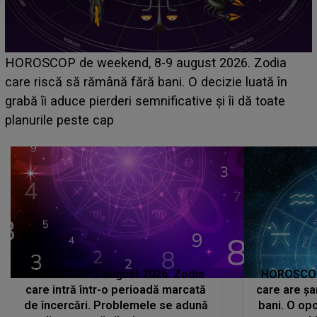
Emanuel a ținut ACEST DETALIU ASCUNS până
acum! În fața Alexandrei, concurentul din Casa Iubirii
face o MĂRTURISIRE NEAȘTEPTATĂ despre mama
sa: "I-am spus și ei în față, eu nu te iubesc pentru
că..."
HOROSCOP 7 august 2026. Zodia
HOROSCOP 
care intră într-o perioadă marcată
care are șa
de încercări. Problemele se adună
bani. O opo