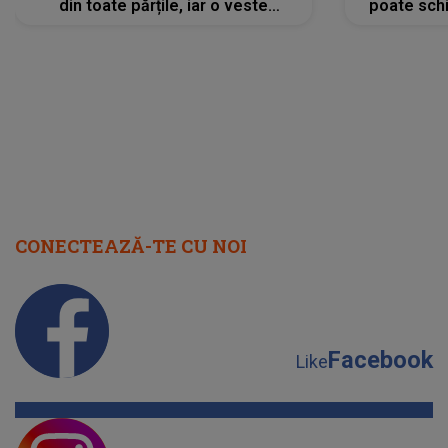
din toate părțile, iar o veste
poate schi
neașteptată îi dă planurile peste
la
cap
CONECTEAZĂ-TE CU NOI
Facebook
Like