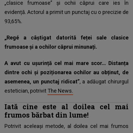
„clasice frumoase” și ochii căprui care ies în
evidență. Actorul a primit un punctaj cu o precizie de
93,65%.
„Regé a câștigat datorită feței sale clasice
frumoase și a ochilor căprui minunați.
A avut cu ușurință cel mai mare scor… Distanța
dintre ochi și poziționarea ochilor au obținut, de
asemenea, un punctaj ridicat”
, a adăugat chirurgul
estetician, potrivit
The News.
Iată cine este al doilea cel mai
frumos bărbat din lume!
Potrivit aceleași metode, al doilea cel mai frumos