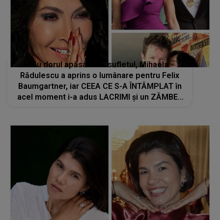
Cu dorul apăsându-i sufletul, Mihaela
Rădulescu a aprins o lumânare pentru Felix
Baumgartner, iar CEEA CE S-A ÎNTÂMPLAT în
acel moment i-a adus LACRIMI și un ZÂMBET
NEAȘTEPTAT: "Când am deschis ochii, un..."