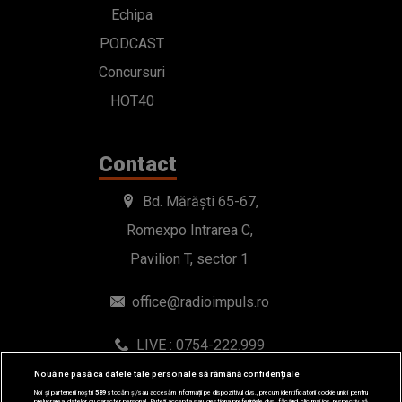
Echipa
PODCAST
Concursuri
HOT40
Contact
Bd. Mărăști 65-67,
Romexpo Intrarea C,
Pavilion T, sector 1
office@radioimpuls.ro
LIVE : 0754-222.999
WhatsApp: 0754-222.999
Nouă ne pasă ca datele tale personale să rămână confidențiale
Noi și partenerii noștri
589
stocăm și/sau accesăm informații pe dispozitivul dvs., precum identificatorii cookie unici pentru
prelucrarea datelor cu caracter personal. Puteți accepta sau gestiona preferințele dvs. făcând clic mai jos, respectiv vă