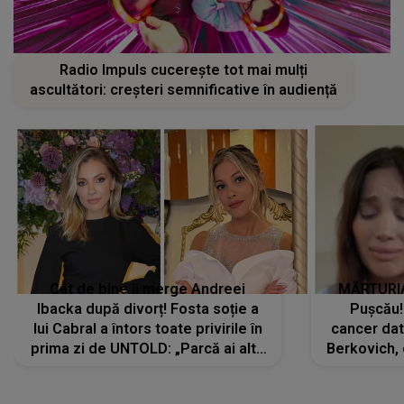
Radio Impuls cucerește tot mai mulți
ascultători: creșteri semnificative în audiență
Cât de bine îi merge Andreei
MĂRTURIA
Ibacka după divorț! Fosta soție a
Pușcău!
lui Cabral a întors toate privirile în
cancer dato
prima zi de UNTOLD: „Parcă ai altă
Berkovich, 
strălucire, emani putere,
accident ru
încredere, siguranță...”
Dacă nu 