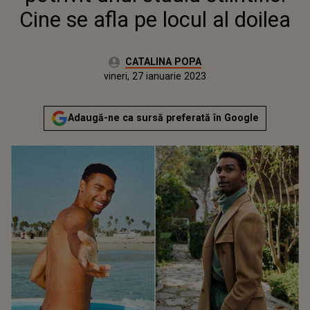
Cine se afla pe locul al doilea
Autor:
CATALINA POPA
Publicat:
vineri, 27 ianuarie 2023
Adaugă-ne ca sursă preferată în Google