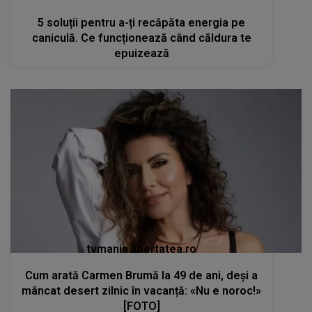
5 soluții pentru a-ți recăpăta energia pe
caniculă. Ce funcționează când căldura te
epuizează
tvmania.libertatea.ro
Cum arată Carmen Brumă la 49 de ani, deși a
mâncat desert zilnic în vacanță: «Nu e noroc!»
[FOTO]