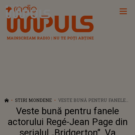
Radio Impuls
STIRI MONDENE
VESTE BUNĂ PENTRU FANELE
ACTORULUI REGÉ-JEAN PAGE
Veste bună pentru fanele
DIN SERIALUL „BRIDGERTON”.
VA PREZENTA O EMISIUNE DE
actorului Regé-Jean Page din
SUCCES
serialul „Bridgerton”. Va