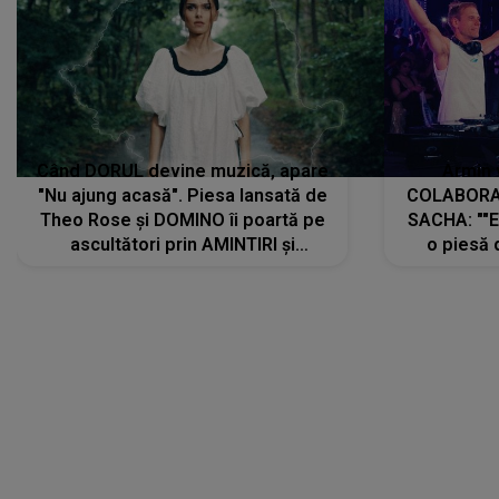
Când DORUL devine muzică, apare
Armin 
"Nu ajung acasă". Piesa lansată de
COLABORAR
Theo Rose și DOMINO îi poartă pe
SACHA: ""E
ascultători prin AMINTIRI și
o piesă 
REGĂSIRI, iar drumul emoțiilor
imediat pre
trece prin sufletul publicului:
cu mine șt
"Pentru toți cei care au plecat
păstrăm do
departe ca să le fie mai bine"