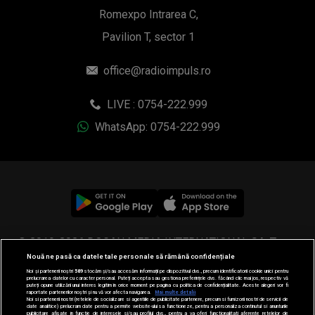
Romexpo Intrarea C,
Pavilion T, sector 1
office@radioimpuls.ro
LIVE : 0754-222.999
WhatsApp: 0754-222.999
© 2019-2026 DOGAN MEDIA INTERNATIONAL SA, Toate
Nouă ne pasă ca datele tale personale să rămână confidențiale
drepturile rezervate.
Noi și partenerii noștri
589
stocăm și/sau accesăm informații pe dispozitivul dvs., precum identificatorii cookie unici pentru
prelucrarea datelor cu caracter personal. Puteți accepta sau gestiona preferințele dvs. făcând clic mai jos, respectiv vă
puteți opune utilizării unui interes legitim în orice moment pe pagina cu politica de confidențialitate. Aceste alegeri vor fi
raportate partenerilor noștri și nu vă vor afecta navigarea.
Mai multe detalii
Noi si partenerii nostri (retelele de socializare si agentiile de publicitate partenere, precum si furnizorii nostri de servicii de
date analitice) prelucram date pentru a permite website-ului sa functioneze, pentru a personaliza continutul si anunturile
publicitare afisate in functie de interesele si/sau profilul dvs., pentru a va oferi functionalitati aferente retelelor de