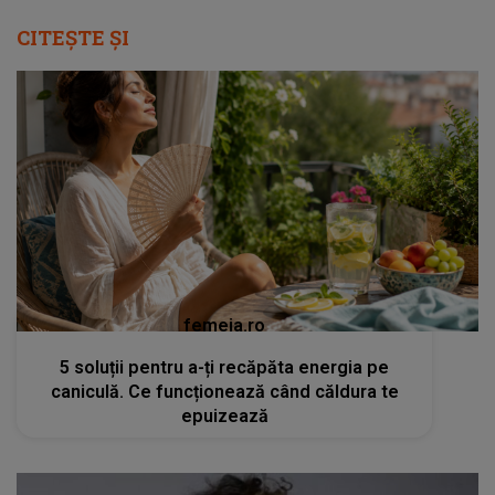
CITEȘTE ȘI
femeia.ro
5 soluții pentru a-ți recăpăta energia pe
caniculă. Ce funcționează când căldura te
epuizează