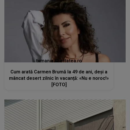
tvmania.libertatea.ro
Cum arată Carmen Brumă la 49 de ani, deși a
mâncat desert zilnic în vacanță: «Nu e noroc!»
[FOTO]