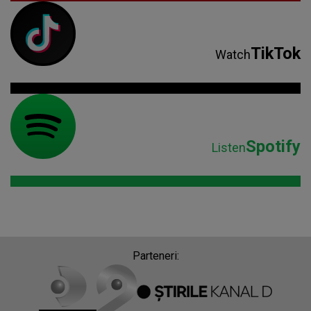
TikTok
Watch
Spotify
Listen
Parteneri: