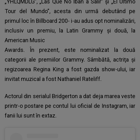
„YHLQMDLG”, „Las Que No Iban a Salir” şi „El Ultimo
Tour del Mundo”, acesta din urmă debutând pe
primul loc în Billboard 200- i-au adus opt nominalizări,
inclusiv un premiu, la Latin Grammy şi două, la
American Music
Awards. În prezent, este nominalizat la două
categorii ale premiilor Grammy. Sâmbătă, actriţa şi
regizoarea Regina King a fost gazda show-ului, iar
invitat muzical a fost Nathaniel Rateliff.
Actorul din serialul Bridgerton a dat deja marea veste
printr-o postare pe contul lui oficial de Instagram, iar
fanii lui sunt în extaz.