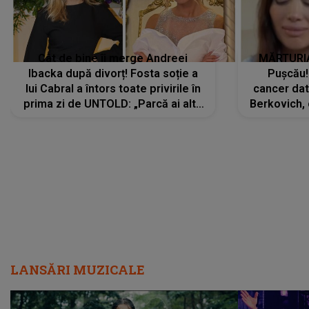
Cât de bine îi merge Andreei
MĂRTURIA
Ibacka după divorț! Fosta soție a
Pușcău!
lui Cabral a întors toate privirile în
cancer dato
prima zi de UNTOLD: „Parcă ai altă
Berkovich, 
strălucire, emani putere,
accident ru
încredere, siguranță...”
Dacă nu 
LANSĂRI MUZICALE