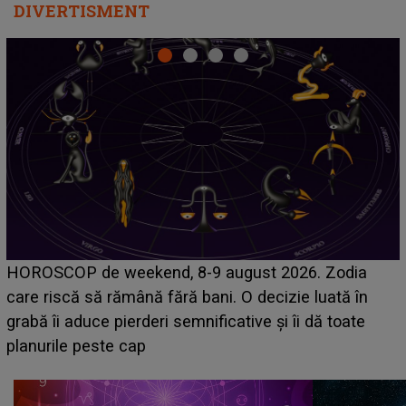
DIVERTISMENT
Emanuel a ținut ACEST DETALIU ASCUNS până
acum! În fața Alexandrei, concurentul din Casa Iubirii
face o MĂRTURISIRE NEAȘTEPTATĂ despre mama
sa: "I-am spus și ei în față, eu nu te iubesc pentru
că..."