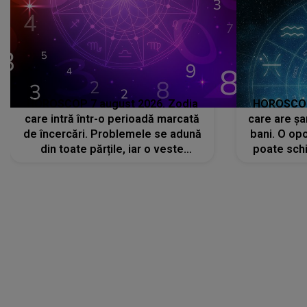
HOROSCOP 7 august 2026. Zodia
HOROSCOP 
care intră într-o perioadă marcată
care are șa
de încercări. Problemele se adună
bani. O opo
din toate părțile, iar o veste
poate schi
neașteptată îi dă planurile peste
la
cap