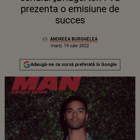
prezenta o emisiune de
succes
Autor:
ANDREEA BURGHELEA
Publicat:
luni, 15 februarie 2021
Actualizat:
marți, 19 iulie 2022
Adaugă-ne ca sursă preferată în Google