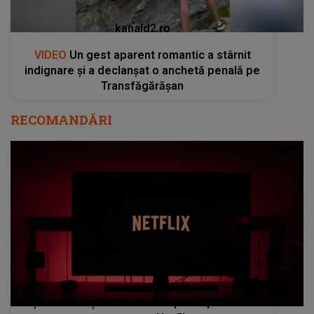
kanald2.ro
VIDEO
Un gest aparent romantic a stârnit
indignare și a declanșat o anchetă penală pe
Transfăgărășan
RECOMANDĂRI
Șase filme și seriale care apar săptămâna