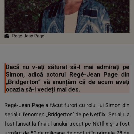
Regé-Jean Page
Dacă nu v-ați săturat să-l mai admirați pe
Simon, adică actorul Regé-Jean Page din
„Bridgerton” vă anunțăm că de acum aveți
ocazia să-l vedeți mai des.
Regé-Jean Page a făcut furori cu rolul lui Simon din
serialul fenomen „Bridgerton” de pe Netflix. Serialul a
fost lansat la finalul anului trecut pe Netflix și a fost
urmărit de 82 de milioane de conturi în primele 28 de