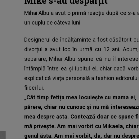
Mike s-au despărțit
Mihai Albu
a avut o primă reacție după ce s-a a
un cuplu de câteva luni.
Designerul de încălțăminte a fost căsătorit c
divorțul a avut loc în urmă cu 12 ani. Acum,
separare, Mihai Albu spune că nu îl interese
întâmplă între ea și iubitul ei, chiar dacă vo
explicat că viața personală a fashion editorului 
fiicei lui.
„Cât timp fetița mea locuiește cu mama ei,
părere, chiar nu cunosc și nu mă intereseaz
mea despre asta. Contează doar ce spune fii
mă privește. Am mai vorbit cu Mikaela, chiar
genul ăsta. Am mai vorbit, da, dar nu despre