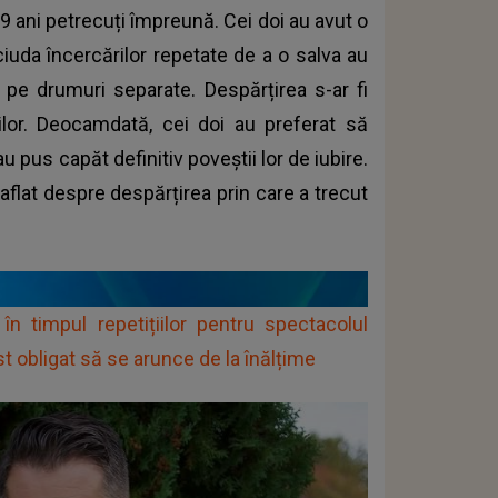
ă 9 ani petrecuți împreună. Cei doi au avut o
 ciuda încercărilor repetate de a o salva au
pe drumuri separate. Despărțirea s-ar fi
ților. Deocamdată, cei doi au preferat să
u pus capăt definitiv poveștii lor de iubire.
aflat despre despărțirea prin care a trecut
în timpul repetițiilor pentru spectacolul
ost obligat să se arunce de la înălțime