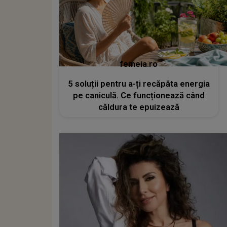
femeia.ro
5 soluții pentru a-ți recăpăta energia
pe caniculă. Ce funcționează când
căldura te epuizează