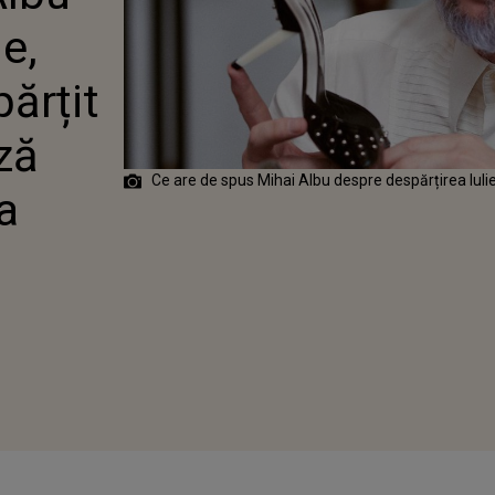
IT DE MIKE: „
e,
ZĂ DOAR CE
IICA MEA”
părțit
ză
Ce are de spus Mihai Albu despre despărțirea Iuli
a