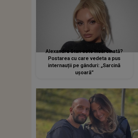
Alexandra Stan este însărcinată?
Postarea cu care vedeta a pus
internauții pe gânduri: „Sarcină
ușoară”