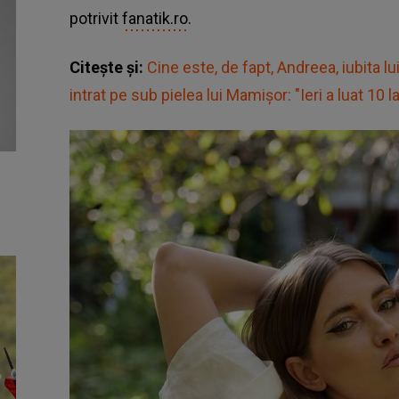
potrivit
fanatik.ro
.
Citește și:
Cine este, de fapt, Andreea, iubita lui
intrat pe sub pielea lui Mamișor: "Ieri a luat 10