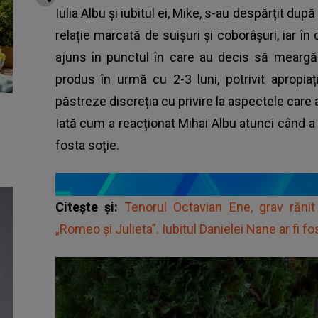
Iulia Albu și iubitul ei, Mike, s-au despărțit dup
relație marcată de suișuri și coborâșuri, iar în
ajuns în punctul în care au decis să meargă 
produs în urmă cu 2-3 luni, potrivit apropia
păstreze discreția cu privire la aspectele care a
Iată cum a reacționat Mihai Albu atunci când a 
fosta soție.
Citește și:
Tenorul Octavian Ene, grav rănit 
„Romeo și Julieta”. Iubitul Danielei Nane ar fi f