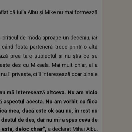
flat că Iulia Albu și Mike nu mai formează
u criticul de modă aproape un deceniu, iar
 când fosta parteneră trece printr-o altă
ază prea tare subiectul și nu știa ce se
rbește des cu Mikaela. Mai mult chiar, el a
nu îl privește, ci îl interesează doar binele
 nu mă interesează altceva. Nu am nicio
ă aspectul acesta. Nu am vorbit cu fiica
ca mea, dacă este ok sau nu, în rest nu
 destul de des, dar nu mi-a spus ceva de
 asta, deloc chiar”,
a declarat Mihai Albu,