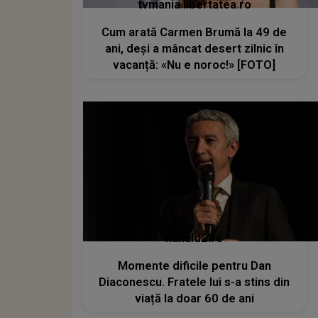
tvmania.libertatea.ro
Cum arată Carmen Brumă la 49 de
ani, deși a mâncat desert zilnic în
vacanță: «Nu e noroc!» [FOTO]
kanald2.ro
Momente dificile pentru Dan
Diaconescu. Fratele lui s-a stins din
viață la doar 60 de ani