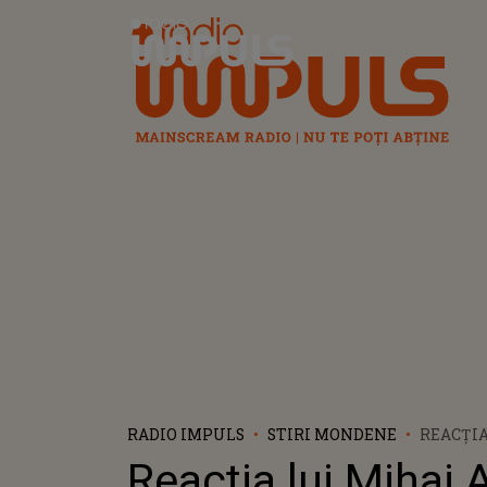
Radio Impuls
RADIO IMPULS
STIRI MONDENE
REACȚIA
ALBU DU
Reacția lui Mihai 
SOȚIE, I