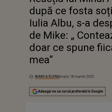
DESPĂRȚ
după ce fosta soți
CONTEA
SPUNE F
Iulia Albu, s-a des
de Mike: „ Contea
doar ce spune fiic
mea”
Autor:
Publicat:
BIANCA ELENA
marți, 18 martie 2025
Adaugă-ne ca sursă preferată în Google