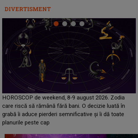
DIVERTISMENT
Emanuel a ținut ACEST DETALIU ASCUNS până
acum! În fața Alexandrei, concurentul din Casa Iubirii
face o MĂRTURISIRE NEAȘTEPTATĂ despre mama
sa: "I-am spus și ei în față, eu nu te iubesc pentru
că..."