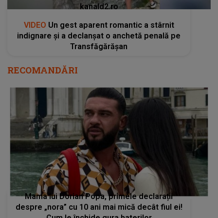
kanald2.ro
VIDEO
Un gest aparent romantic a stârnit
indignare și a declanșat o anchetă penală pe
Transfăgărășan
RECOMANDĂRI
Mama lui Dorian Popa, primele declarații
despre „nora” cu 10 ani mai mică decât fiul ei!
Cum le închide gura haterilor