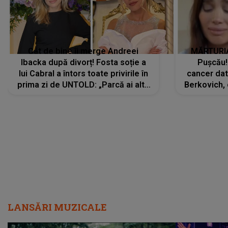
Cât de bine îi merge Andreei
MĂRTURIA
Ibacka după divorț! Fosta soție a
Pușcău!
lui Cabral a întors toate privirile în
cancer dato
prima zi de UNTOLD: „Parcă ai altă
Berkovich, 
strălucire, emani putere,
accident ru
încredere, siguranță...”
Dacă nu 
LANSĂRI MUZICALE