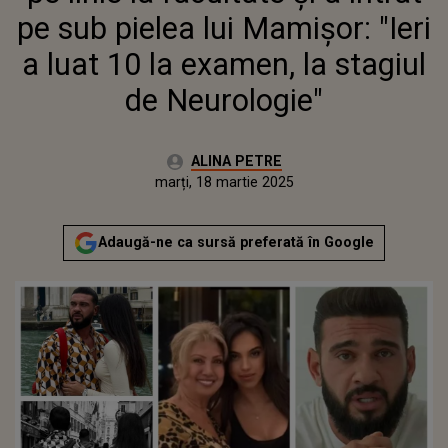
NEUROLOGIE"
pe sub pielea lui Mamișor: "Ieri
a luat 10 la examen, la stagiul
de Neurologie"
Autor:
ALINA PETRE
Publicat:
marți, 18 martie 2025
Adaugă-ne ca sursă preferată în Google