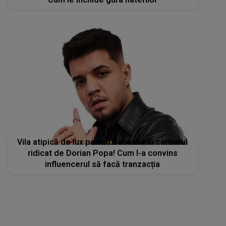
Vila atipică de lux pentru Babasha în cartierul
ridicat de Dorian Popa! Cum l-a convins
influencerul să facă tranzacția