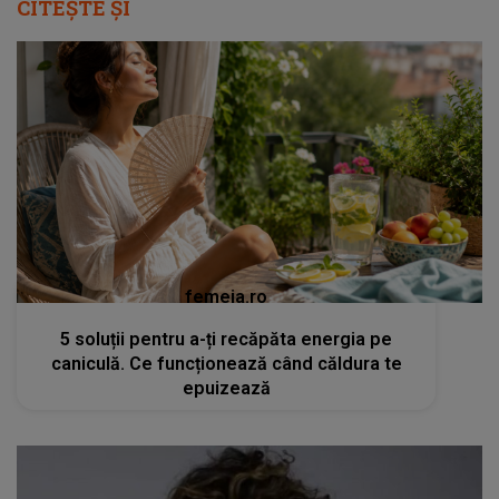
CITEȘTE ȘI
femeia.ro
5 soluții pentru a-ți recăpăta energia pe
caniculă. Ce funcționează când căldura te
epuizează