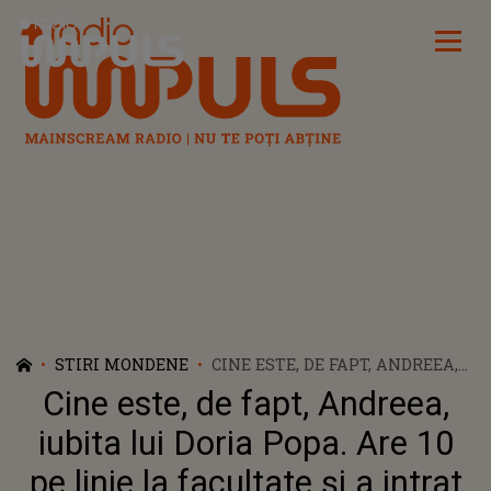
Radio Impuls
STIRI MONDENE
CINE ESTE, DE FAPT, ANDREEA,
IUBITA LUI DORIA POPA. ARE 10
Cine este, de fapt, Andreea,
PE LINIE LA FACULTATE ȘI A
INTRAT PE SUB PIELEA LUI
iubita lui Doria Popa. Are 10
MAMIȘOR: "IERI A LUAT 10 LA
pe linie la facultate și a intrat
EXAMEN, LA STAGIUL DE