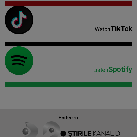
TikTok
Watch
Spotify
Listen
Parteneri: