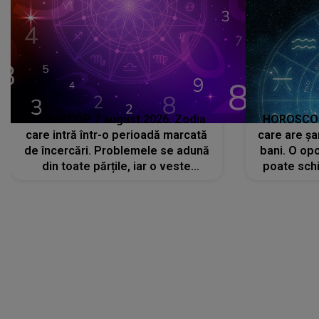
HOROSCOP 7 august 2026. Zodia
HOROSCOP 
care intră într-o perioadă marcată
care are șa
de încercări. Problemele se adună
bani. O opo
din toate părțile, iar o veste
poate schi
neașteptată îi dă planurile peste
la
cap