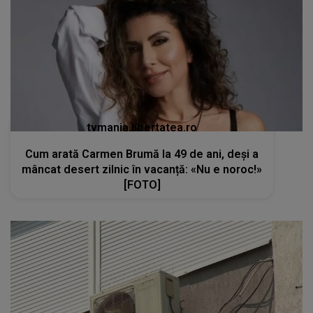
tvmania.libertatea.ro
Cum arată Carmen Brumă la 49 de ani, deși a
mâncat desert zilnic în vacanță: «Nu e noroc!»
[FOTO]