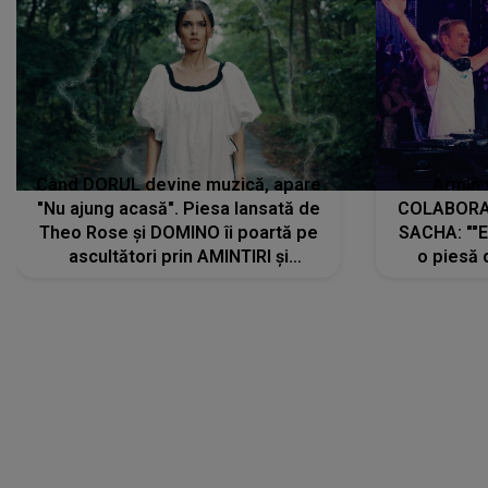
Când DORUL devine muzică, apare
Armin 
"Nu ajung acasă". Piesa lansată de
COLABORAR
Theo Rose și DOMINO îi poartă pe
SACHA: ""E
ascultători prin AMINTIRI și
o piesă 
REGĂSIRI, iar drumul emoțiilor
imediat pre
trece prin sufletul publicului:
cu mine șt
"Pentru toți cei care au plecat
păstrăm do
departe ca să le fie mai bine"