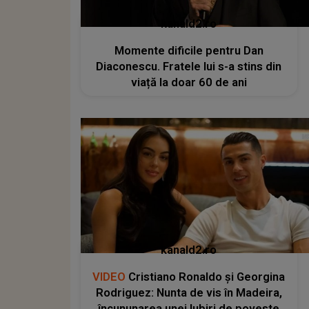
kanald2.ro
Momente dificile pentru Dan
Diaconescu. Fratele lui s-a stins din
viață la doar 60 de ani
kanald2.ro
VIDEO
Cristiano Ronaldo și Georgina
Rodriguez: Nunta de vis în Madeira,
încununarea unei Iubiri de poveste