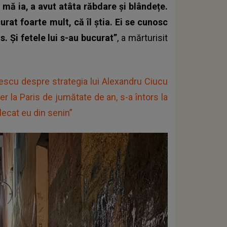
 mă ia, a avut atâta răbdare și blândețe.
curat foarte mult, că îl știa. Ei se cunosc
. Și fetele lui s-au bucurat”
, a mărturisit
rescu despre strategia lui Alexandru Ciucu
ter la Paris de jumătate de an, s-a întors la
lecat eu din senin”