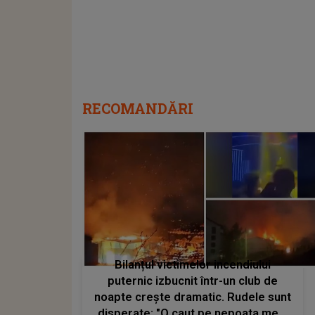
RECOMANDĂRI
Bilanțul victimelor incendiului
puternic izbucnit într-un club de
noapte creşte dramatic. Rudele sunt
disperate: "O caut pe nepoata mea.