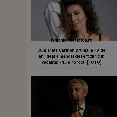
tvmania.libertatea.ro
Cum arată Carmen Brumă la 49 de
ani, deși a mâncat desert zilnic în
vacanță: «Nu e noroc!» [FOTO]