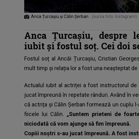
Anca Țurcașiu și Călin Șerban
(sursa foto: Instagram)
Anca Țurcașiu, despre le
iubit și fostul soț. Cei doi 
Fostul soț al Ancăi Țurcașiu,
Cristian George
mult timp și relația lor a fost una neașteptat de
Actualul iubit al actriței a fost instructorul de 
jucat împreună în repetate rânduri. Având în v
că actrița și Călin Șerban formează un cuplu l-a
fiicele lui Călin.
„Suntem prieteni de foarte
niciodată că vom ajunge să fim împreună.
Copiii noștri s-au jucat împreună. A fost ins