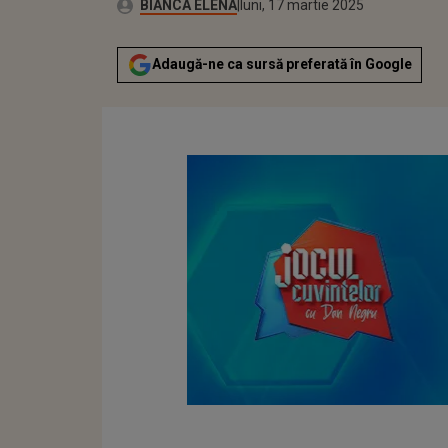
Autor:
Publicat:
BIANCA ELENA
luni, 17 martie 2025
Adaugă-ne ca sursă preferată în Google