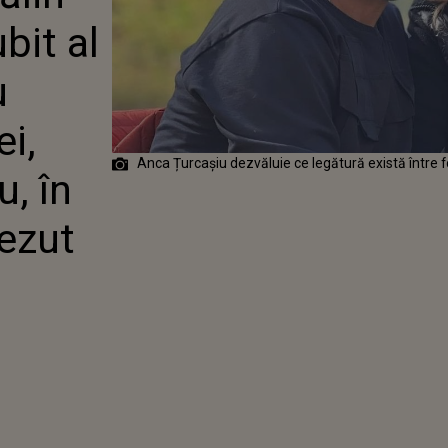
URCAȘIU, CU
bit al
SOȚ AL
I, CRISTIAN
CU, ÎN
u
 „N-AM FI
NICIODATĂ CĂ
ei,
UNGE SĂ FIM
NĂ”
Anca Țurcașiu dezvăluie ce legătură există între f
, în
rezut