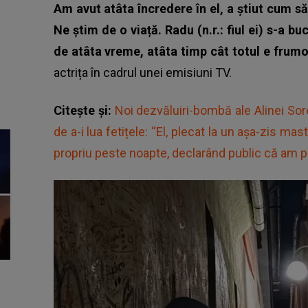
Am avut atâta încredere în el, a știut cum să
Ne știm de o viață. Radu (n.r.: fiul ei) s-a bu
de atâta vreme, atâta timp cât totul e frumos
actrița în cadrul unei emisiuni TV.
Citește și:
Noi dezvăluiri-bombă ale Alinei So
de a-i lua fetițele: “El, plecat la un așa-zis mas
propriu peste noapte, declarând public că am p