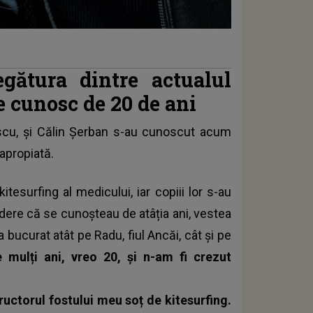
gătura dintre actualul
se cunosc de 20 de ani
scu
, și Călin Șerban s-au cunoscut acum
 apropiată.
kitesurfing al medicului, iar copiii lor s-au
edere că se cunoșteau de atâția ani, vestea
 bucurat atât pe Radu, fiul Ancăi, cât și pe
 mulți ani, vreo 20, și n-am fi crezut
tructorul fostului meu soț de kitesurfing.