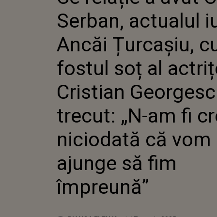
ANCĂI Ț
Serban, actualul iu
FOSTUL 
ACTRIȚE
GEORGES
Ancăi Țurcașiu, c
TRECUT:
CREZUT 
fostul soț al actriț
VOM AJ
ÎMPREU
Cristian Georgescu
trecut: „N-am fi c
niciodată că vom
ajunge să fim
împreună”