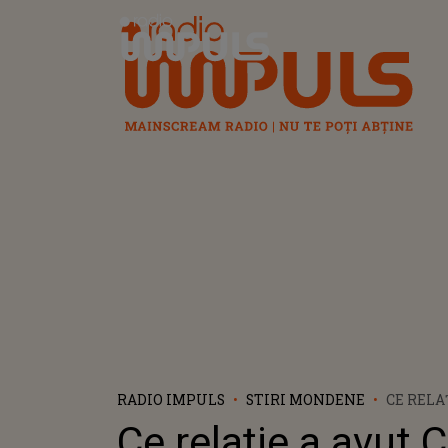
Radio Impuls
RADIO IMPULS
STIRI MONDENE
CE RELA
CĂLIN S
Ce relație a avut C
ACTUALU