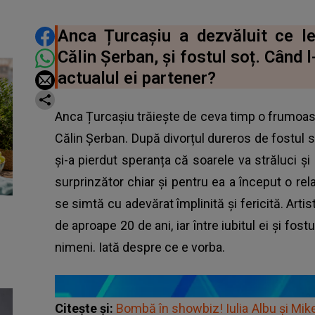
DISTRIBUIE ARTICOLUL
Anca Țurcașiu a dezvăluit ce leg
Călin Șerban, și fostul soț. Când l
actualul ei partener?
Anca Țurcașiu trăiește de ceva timp o frumoasă
Călin Șerban. După divorțul dureros de fostul 
și-a pierdut speranța că soarele va străluci ș
surprinzător chiar și pentru ea a început o rela
se simtă cu adevărat împlinită și fericită. Arti
de aproape 20 de ani, iar între iubitul ei și fos
nimeni. Iată despre ce e vorba.
Citește și:
Bombă în showbiz! Iulia Albu și Mike