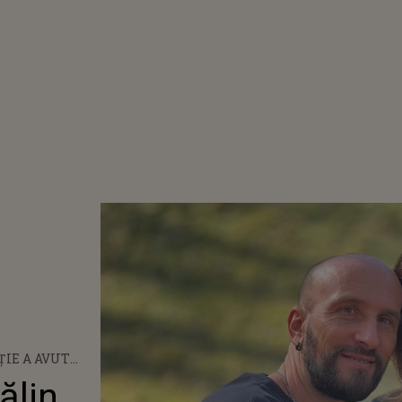
ȚIE A AVUT
ERBAN,
ălin
L IUBIT AL