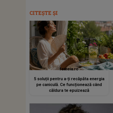
CITEȘTE ȘI
femeia.ro
5 soluții pentru a-ți recăpăta energia
pe caniculă. Ce funcționează când
căldura te epuizează