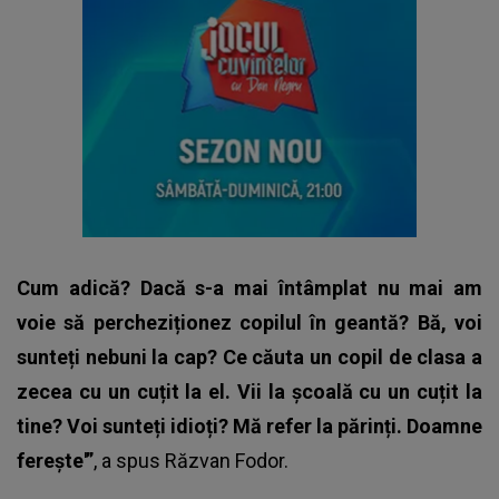
Cum adică? Dacă s-a mai întâmplat nu mai am
voie să percheziționez copilul în geantă? Bă, voi
sunteți nebuni la cap? Ce căuta un copil de clasa a
zecea cu un cuțit la el. Vii la școală cu un cuțit la
tine? Voi sunteți idioți? Mă refer la părinți. Doamne
ferește'”
, a spus
Răzvan Fodor
.