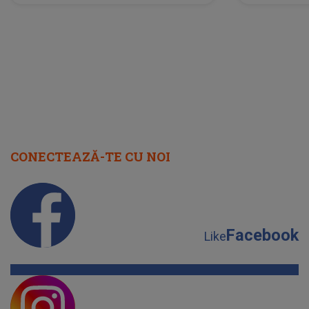
neașteptată îi dă planurile peste
la
cap
CONECTEAZĂ-TE CU NOI
Facebook
Like