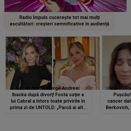
Radio Impuls cucerește tot mai mulți
ascultători: creșteri semnificative în audiență
Cât de bine îi merge Andreei
MĂRTURIA
Ibacka după divorț! Fosta soție a
Pușcău!
lui Cabral a întors toate privirile în
cancer dato
prima zi de UNTOLD: „Parcă ai altă
Berkovich, 
strălucire, emani putere,
accident ru
încredere, siguranță...”
Dacă nu 