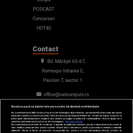
PODCAST
Concursuri
HOT40
Contact
Bd. Mărăști 65-67,
Romexpo Intrarea C,
Pavilion T, sector 1
office@radioimpuls.ro
Nouă ne pasă ca datele tale personale să rămână confidențiale
LIVE : 0754-222.999
Noi și partenerii noștri
589
stocăm și/sau accesăm informații pe dispozitivul dvs., precum identificatorii cookie unici pentru
prelucrarea datelor cu caracter personal. Puteți accepta sau gestiona preferințele dvs. făcând clic mai jos, respectiv vă
WhatsApp: 0754-222.999
puteți opune utilizării unui interes legitim în orice moment pe pagina cu politica de confidențialitate. Aceste alegeri vor fi
raportate partenerilor noștri și nu vă vor afecta navigarea.
Mai multe detalii
Noi si partenerii nostri (retelele de socializare si agentiile de publicitate partenere, precum si furnizorii nostri de servicii de
date analitice) prelucram date pentru a permite website-ului sa functioneze, pentru a personaliza continutul si anunturile
publicitare afisate in functie de interesele si/sau profilul dvs., pentru a va oferi functionalitati aferente retelelor de