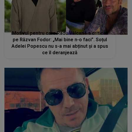
Motivul pentru care Radu Vâlcan l-a criticat
pe Răzvan Fodor: „Mai bine n-o faci”. Soțul
Adelei Popescu nu s-a mai abținut și a spus
ce îl deranjează