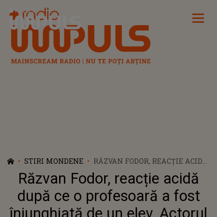
Radio Impuls
STIRI MONDENE
RĂZVAN FODOR, REACȚIE ACIDĂ
DUPĂ CE O PROFESOARĂ A FOST
Răzvan Fodor, reacție acidă
ÎNJUNGHIATĂ DE UN ELEV.
ACTORUL I-A PUS LA ZID PE
după ce o profesoară a fost
PĂRINȚII CARE NU SUNT DE
înjunghiată de un elev. Actorul
ACORD CU IDEEA PRIN CARE