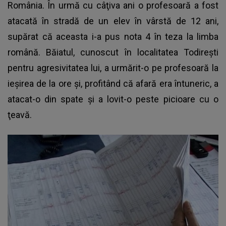
România. În urmă cu câţiva ani o profesoară a fost
atacată în stradă de un elev în vârstă de 12 ani,
supărat că aceasta i-a pus nota 4 în teza la limba
română. Băiatul, cunoscut în localitatea Todireşti
pentru agresivitatea lui, a urmărit-o pe profesoară la
ieşirea de la ore şi, profitând că afară era întuneric, a
atacat-o din spate şi a lovit-o peste picioare cu o
ţeavă.