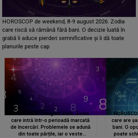
Emanuel a ținut ACEST DETALIU ASCUNS până
acum! În fața Alexandrei, concurentul din Casa Iubirii
face o MĂRTURISIRE NEAȘTEPTATĂ despre mama
sa: "I-am spus și ei în față, eu nu te iubesc pentru
că..."
HOROSCOP 7 august 2026. Zodia
HOROSCOP 
care intră într-o perioadă marcată
care are șa
de încercări. Problemele se adună
bani. O opo
din toate părțile, iar o veste
poate schi