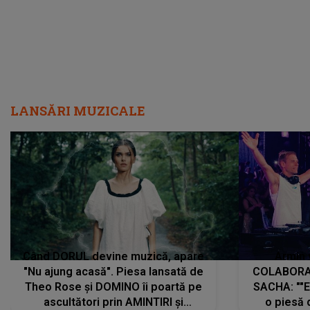
LANSĂRI MUZICALE
Când DORUL devine muzică, apare
Armin 
"Nu ajung acasă". Piesa lansată de
COLABORAR
Theo Rose și DOMINO îi poartă pe
SACHA: ""E
ascultători prin AMINTIRI și
o piesă 