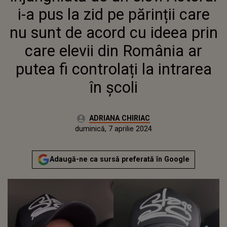
ELEVII DIN ROMÂNIA AR PUTEA
i-a pus la zid pe părinții care
FI CONTROLAȚI LA INTRAREA
ÎN ȘCOLI
nu sunt de acord cu ideea prin
care elevii din România ar
putea fi controlați la intrarea
în școli
Autor:
ADRIANA CHIRIAC
Publicat:
vineri, 7 aprilie 2023
Actualizat:
duminică, 7 aprilie 2024
Adaugă-ne ca sursă preferată în Google