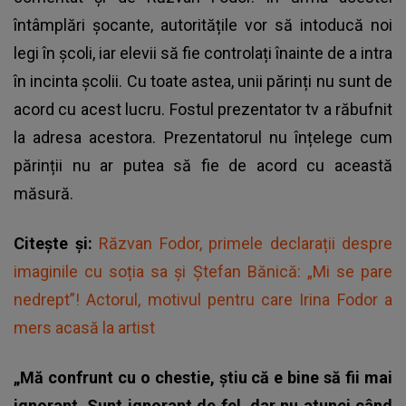
întâmplări șocante, autoritățile vor să intoducă noi
legi în școli, iar elevii să fie controlați înainte de a intra
în incinta școlii. Cu toate astea, unii părinți nu sunt de
acord cu acest lucru. Fostul prezentator tv a răbufnit
la adresa acestora. Prezentatorul nu înțelege cum
părinții nu ar putea să fie de acord cu această
măsură.
Citește și:
Răzvan Fodor, primele declarații despre
imaginile cu soția sa și Ștefan Bănică: „Mi se pare
nedrept”! Actorul, motivul pentru care Irina Fodor a
mers acasă la artist
„Mă confrunt cu o chestie, știu că e bine să fii mai
ignorant .Sunt ignorant de fel, dar nu atunci când