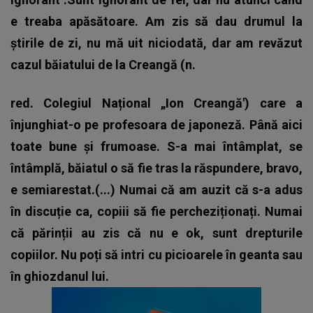
e treaba apăsătoare. Am zis să dau drumul la
știrile de zi, nu mă uit niciodată, dar am revăzut
cazul băiatului de la Creangă (n.
red. Colegiul Național „Ion Creangă') care a
înjunghiat-o pe profesoara de japoneză. Până aici
toate bune și frumoase. S-a mai întâmplat, se
întâmplă, băiatul o să fie tras la răspundere, bravo,
e semiarestat.(...) Numai că am auzit că s-a adus
în discuție ca, copiii să fie percheziționați. Numai
că părinții au zis că nu e ok, sunt drepturile
copiilor. Nu poți să intri cu picioarele în geanta sau
în ghiozdanul lui.