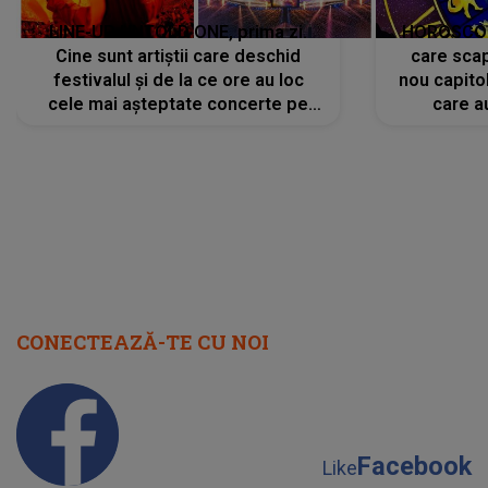
LINE-UP UNTOLD ONE, prima zi.
HOROSCOP 
Cine sunt artiștii care deschid
care scap
festivalul și de la ce ore au loc
nou capitol
cele mai așteptate concerte pe
care a
scena principală?
perioadă 
CONECTEAZĂ-TE CU NOI
Facebook
Like