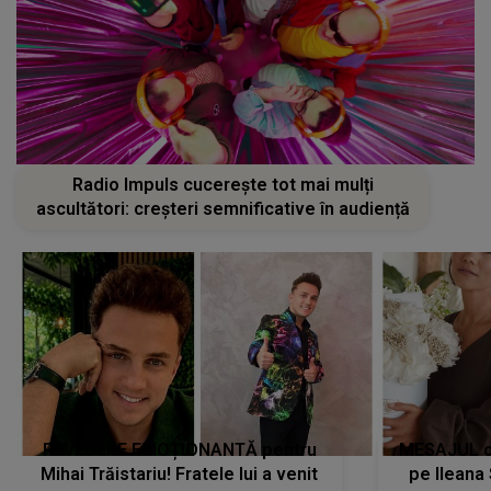
Radio Impuls cucerește tot mai mulți
ascultători: creșteri semnificative în audiență
REVEDERE EMOȚIONANTĂ pentru
MESAJUL ca
Mihai Trăistariu! Fratele lui a venit
pe Ilean