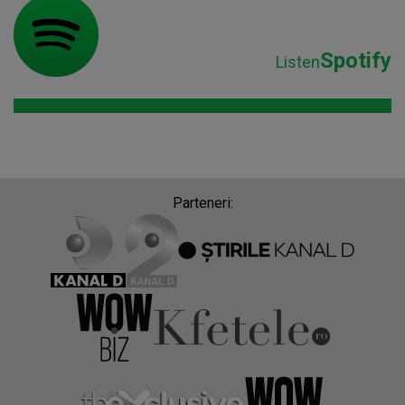
Spotify
Listen
Parteneri: