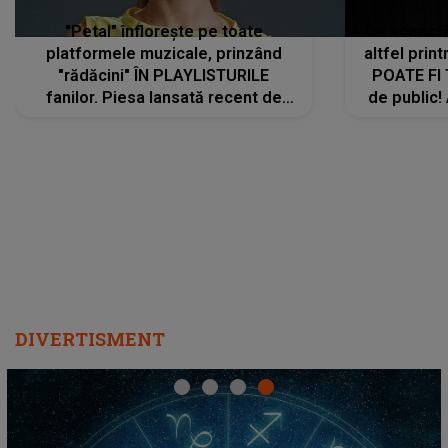
"Petal" înflorește pe toate
De această 
platformele muzicale, prinzând
altfel prin
"rădăcini" ÎN PLAYLISTURILE
POATE FI
fanilor. Piesa lansată recent de
de public!
Ariana Grande îi face pe
a lansat V
ascultători SĂ O ASCULTE PE
REPEAT
DIVERTISMENT