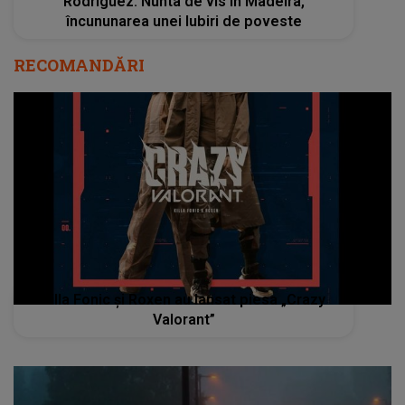
Rodriguez: Nunta de vis în Madeira,
încununarea unei Iubiri de poveste
RECOMANDĂRI
Killa Fonic și Roxen au lansat piesa „Crazy
Valorant”