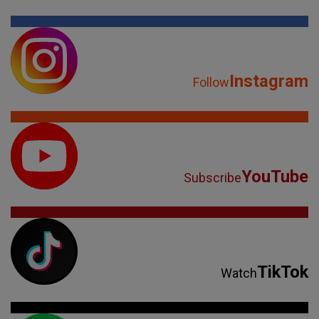
Instagram
Follow
YouTube
Subscribe
TikTok
Watch