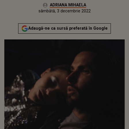
Autor:
ADRIANA MIHAELA
Publicat:
vineri, 3 decembrie 2021
Actualizat:
sâmbătă, 3 decembrie 2022
Adaugă-ne ca sursă preferată în Google