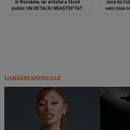
în România, iar artistul a făcut
sora lui Cu
public UN DETALIU NEAȘTEPTAT:
veni ziua c
"Nu știu ce să-i zic. Voi ce spuneți
? Să se..."
LANSĂRI MUZICALE