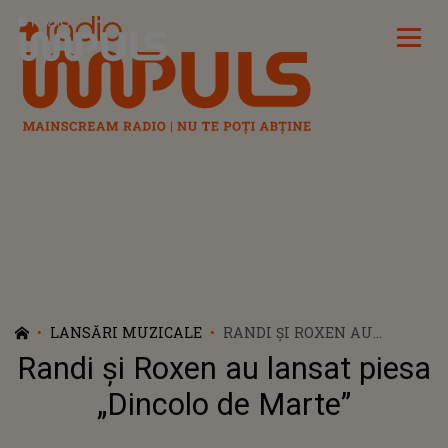
Radio Impuls
LANSĂRI MUZICALE
RANDI ȘI ROXEN AU
LANSAT PIESA „DINCOLO DE
Randi și Roxen au lansat piesa
MARTE”
„Dincolo de Marte”