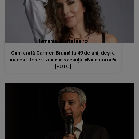
tvmania.libertatea.ro
Cum arată Carmen Brumă la 49 de ani, deși a
mâncat desert zilnic în vacanță: «Nu e noroc!»
[FOTO]