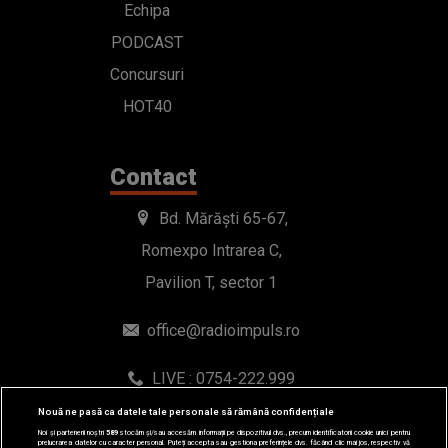
Echipa
PODCAST
Concursuri
HOT40
Contact
Bd. Mărăști 65-67,
Romexpo Intrarea C,
Pavilion T, sector 1
office@radioimpuls.ro
LIVE : 0754-222.999
WhatsApp: 0754-222.999
Nouă ne pasă ca datele tale personale să rămână confidențiale
Noi și partenerii noștri
589
stocăm și/sau accesăm informații pe dispozitivul dvs., precum identificatorii cookie unici pentru
prelucrarea datelor cu caracter personal. Puteți accepta sau gestiona preferințele dvs. făcând clic mai jos, respectiv vă