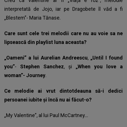
Cred ca Valentine ar fi „Viața e roz”, melodie
interpretată de Jojo, iar pe Dragobete îl văd a fi
„Blestem”- Maria Tănase.
Care sunt cele trei melodii care nu au voie sa ne
lipsească din playlist luna aceasta?
„Oameni” a lui Aurelian Andreescu
,
„Until I found
you”
-
Stephen Sanchez
, și
„When you love a
woman”- Journey
.
Ce melodie ai vrut dintotdeauna să-i dedici
persoanei iubite și încă nu ai făcut-o?
„My Valentine”, al lui Paul McCartney…