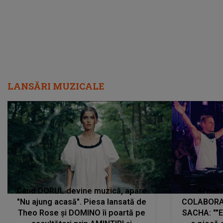
LANSĂRI MUZICALE
Când DORUL devine muzică, apare
Armin 
"Nu ajung acasă". Piesa lansată de
COLABORAR
Theo Rose și DOMINO îi poartă pe
SACHA: ""E