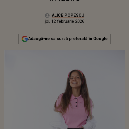
Autor:
ALICE POPESCU
Publicat:
joi, 12 februarie 2026
Actualizat:
joi, 12 februarie 2026
Adaugă-ne ca sursă preferată în Google