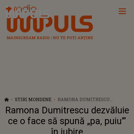
Radio Impuls
STIRI MONDENE
RAMONA DUMITRESCU
DEZVĂLUIE CE O FACE SĂ
Ramona Dumitrescu dezvăluie
SPUNĂ „PA, PUIU’” ÎN IUBIRE
ce o face să spună „pa, puiu’”
în iubire