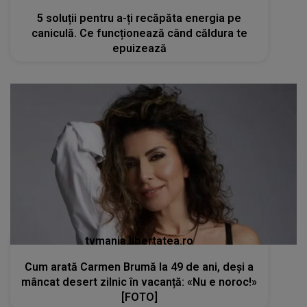
5 soluții pentru a-ți recăpăta energia pe
caniculă. Ce funcționează când căldura te
epuizează
tvmania.libertatea.ro
Cum arată Carmen Brumă la 49 de ani, deși a
mâncat desert zilnic în vacanță: «Nu e noroc!»
[FOTO]