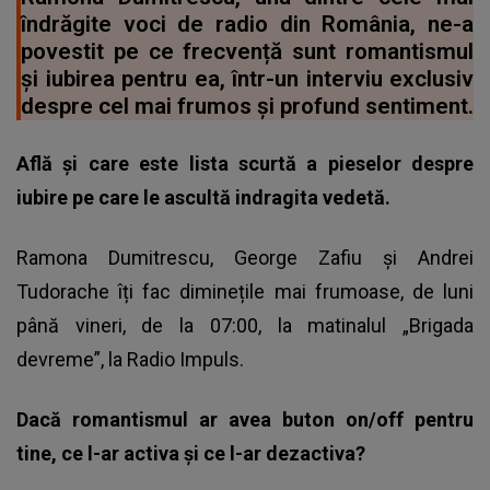
îndrăgite voci de radio din România, ne-a
povestit pe ce frecvență sunt romantismul
și iubirea pentru ea, într-un interviu exclusiv
despre cel mai frumos și profund sentiment.
Află şi care este lista scurtă a pieselor despre
iubire pe care le ascultă indragita vedetă.
Ramona Dumitrescu, George Zafiu și Andrei
Tudorache îți fac diminețile mai frumoase, de luni
până vineri, de la 07:00, la matinalul „Brigada
devreme”, la Radio Impuls.
Dacă romantismul ar avea buton on/off pentru
tine, ce l-ar activa și ce l-ar dezactiva?