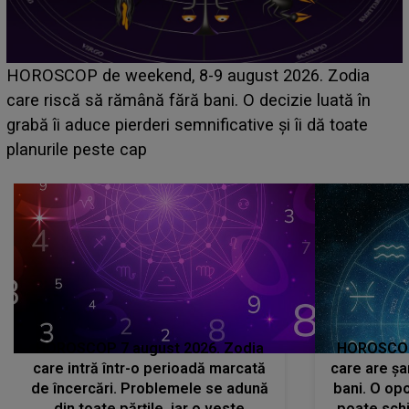
Emanuel a ținut ACEST DETALIU ASCUNS pân
odia
acum! În fața Alexandrei, concurentul din Casa I
tă în
face o MĂRTURISIRE NEAȘTEPTATĂ despre
oate
sa: "I-am spus și ei în față, eu nu te iubesc pen
că..."
HOROSCOP 7 august 2026. Zodia
HOROSCOP 
care intră într-o perioadă marcată
care are șa
de încercări. Problemele se adună
bani. O opo
din toate părțile, iar o veste
poate schi