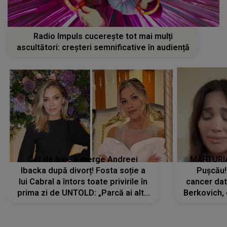
Radio Impuls cucerește tot mai mulți
ascultători: creșteri semnificative în audiență
Cât de bine îi merge Andreei
MĂRTURIA
Ibacka după divorț! Fosta soție a
Pușcău!
lui Cabral a întors toate privirile în
cancer dato
prima zi de UNTOLD: „Parcă ai altă
Berkovich, 
strălucire, emani putere,
accident ru
încredere, siguranță...”
Dacă nu 