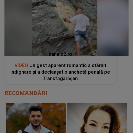
kanald2.ro
VIDEO
Un gest aparent romantic a stârnit
indignare și a declanșat o anchetă penală pe
Transfăgărășan
RECOMANDĂRI