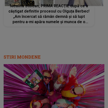
Niculina Stoican, PRIMA REACȚIE după ce a
câștigat definitiv procesul cu Olguța Berbec!
„Am încercat să rămân demnă și să lupt
pentru a-mi apăra numele și munca de o
viață”. Războiul dintre cele două artiste a
ajuns la final după 5 ani de tensiuni
STIRI MONDENE