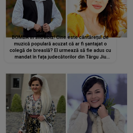
BOMBĂ în showbiz! Cine este cântărețul de
muzică populară acuzat că ar fi șantajat o
colegă de breaslă? El urmează să fie adus cu
mandat în fața judecătorilor din Târgu Jiu
pentru audieri