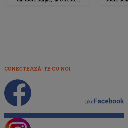
neașteptată îi dă planurile peste
la
cap
CONECTEAZĂ-TE CU NOI
Facebook
Like