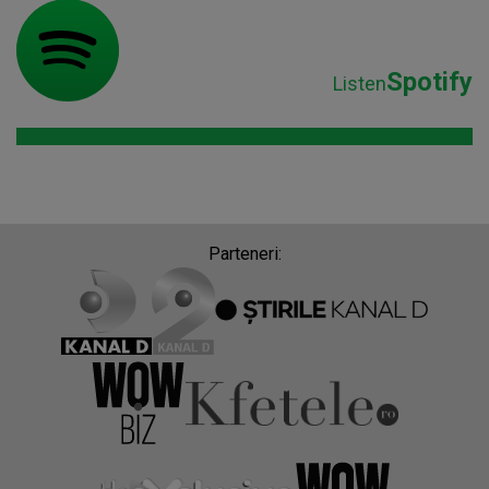
Spotify
Listen
Parteneri: