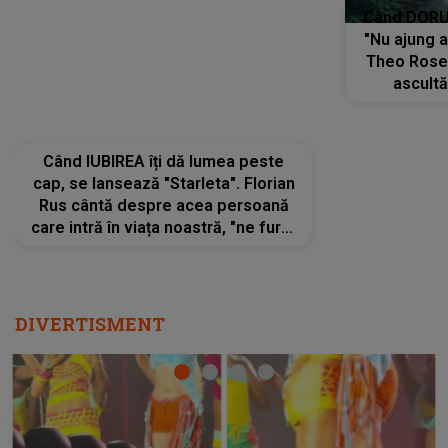
Când IUBIREA îți dă lumea peste
Când DORUL
cap, se lansează "Starleta". Florian
"Nu ajung 
Rus cântă despre acea persoană
Theo Rose 
care intră în viața noastră, "ne fură"
ascultă
toate PRIVIRILE, toate GÂNDURILE,
REGĂSIRI
tot UNIVERSUL și fără să ne dăm
trece pr
seama, ajunge să fie motivul
"Pentru t
pentru care zâmbim
departe 
DIVERTISMENT