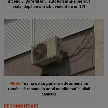
incendiu. Șoferul unui autoturism și-a pierdut
viața, după ce s-a izbit violent de un TIR
kanald2.ro
VIDEO
Teama de Legionella îi determină pe
români să renunțe la aerul condiționat în plină
caniculă
RECOMANDĂRI