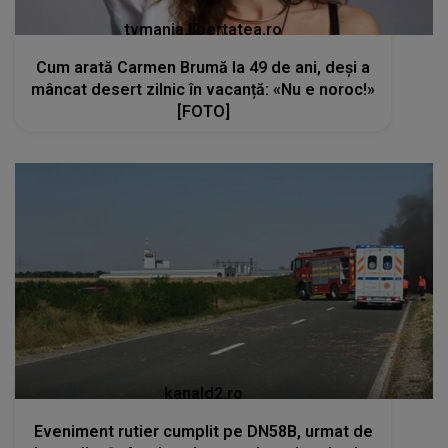
tvmania.libertatea.ro
Cum arată Carmen Brumă la 49 de ani, deși a
mâncat desert zilnic în vacanță: «Nu e noroc!»
[FOTO]
kanald2.ro
Eveniment rutier cumplit pe DN58B, urmat de