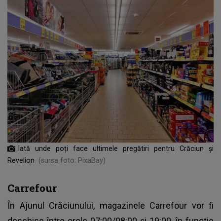
Iată unde poți face ultimele pregătiri pentru Crăciun și
Revelion
(sursa foto: PixaBay)
Carrefour
În Ajunul Crăciunului, magazinele Carrefour vor fi
deschise între orele 07:00/08:00 și 19:00, în funcție