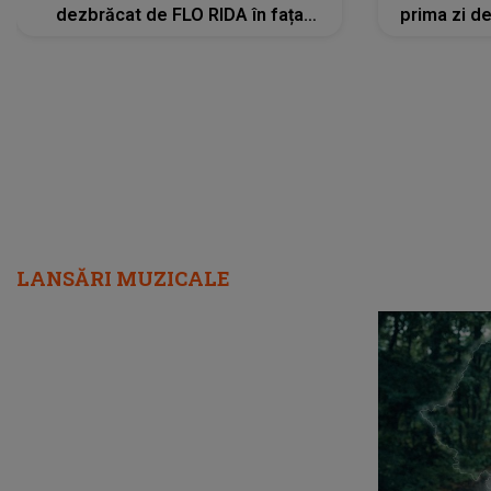
dezbrăcat de FLO RIDA în fața
prima zi d
tuturor: „Mi-a dat hainele lui. Ce s-a
strălu
întâmplat mai exact...”
încre
LANSĂRI MUZICALE