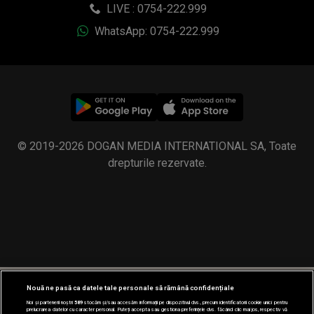
LIVE : 0754-222.999
WhatsApp: 0754-222.999
© 2019-2026 DOGAN MEDIA INTERNATIONAL SA, Toate
drepturile rezervate.
Nouă ne pasă ca datele tale personale să rămână confidențiale
Noi și partenerii noștri
589
stocăm și/sau accesăm informații pe dispozitivul dvs., precum identificatorii cookie unici pentru
prelucrarea datelor cu caracter personal. Puteți accepta sau gestiona preferințele dvs. făcând clic mai jos, respectiv vă