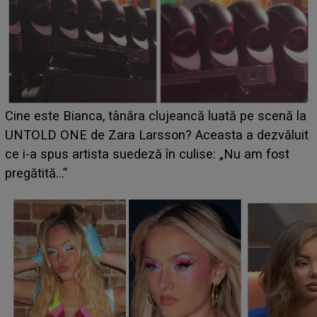
HOROSCOP 11 august 2026. Marte intră în Rac și
aduce tensiuni uriașe pentru o zodie! Conflictele
t
izbucnesc din senin în jurul ei, iar o situație dificilă
scapă de sub control