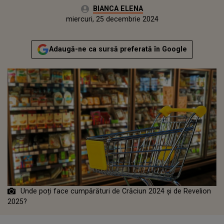
Autor:
BIANCA ELENA
Publicat:
luni, 23 decembrie 2024
Actualizat:
miercuri, 25 decembrie 2024
Adaugă-ne ca sursă preferată în Google
Unde poți face cumpărături de Crăciun 2024 și de Revelion
2025?