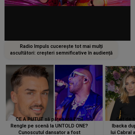
Radio Impuls cucerește tot mai mulți
ascultători: creșteri semnificative în audiență
CE A PUTUT să pățească Emil
Cât de b
Rengle pe scenă la UNTOLD ONE?
Ibacka dup
Cunoscutul dansator a fost
lui Cabral a