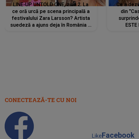
LINE-UP UNTOLD ONE, ziua 2. La
Ce a dezv
ce oră urcă pe scena principală a
din "Cas
festivalului Zara Larsson? Artista
surprind
suedeză a ajuns deja în România și
ESTE 
s-a filmat din camera de hotel
Alexandr
faptului 
IMED
CONECTEAZĂ-TE CU NOI
Facebook
Like