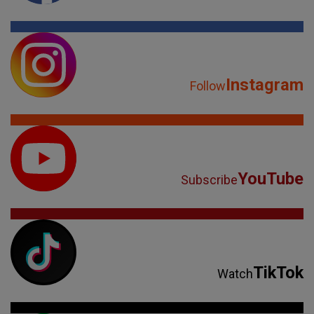
Instagram
Follow
YouTube
Subscribe
TikTok
Watch