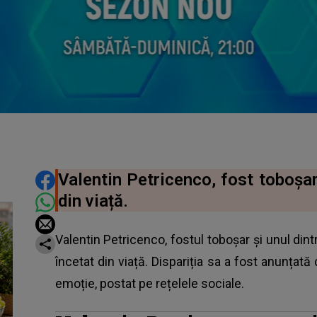
DISTRIBUIE ARTICOLUL
Valentin Petricenco, fost toboșar
din viață.
Valentin Petricenco, fostul toboșar și unul dint
încetat din viață. Dispariția sa a fost anunțată 
emoție, postat pe rețelele sociale.