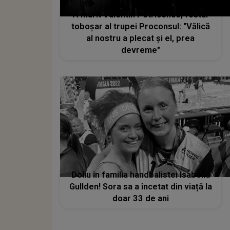
A murit Valentin Petricenco, fostul
toboşar al trupei Proconsul: "Vălică
al nostru a plecat și el, prea
devreme"
Doliu în familia handbalistei Isabella
Gullden! Sora sa a încetat din viață la
doar 33 de ani