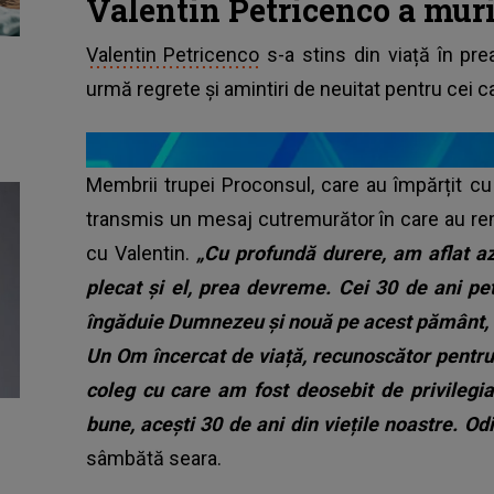
Valentin Petricenco a muri
Valentin Petricenco
s-a stins din viață în pre
urmă regrete și amintiri de neuitat pentru cei ca
Membrii trupei Proconsul, care au împărțit cu 
transmis un mesaj cutremurător în care au re
cu Valentin.
„Cu profundă durere, am aflat az
plecat și el, prea devreme. Cei 30 de ani p
îngăduie Dumnezeu și nouă pe acest pământ, a
Un Om încercat de viață, recunoscător pentru
coleg cu care am fost deosebit de privilegi
bune, acești 30 de ani din viețile noastre. Odi
sâmbătă seara.