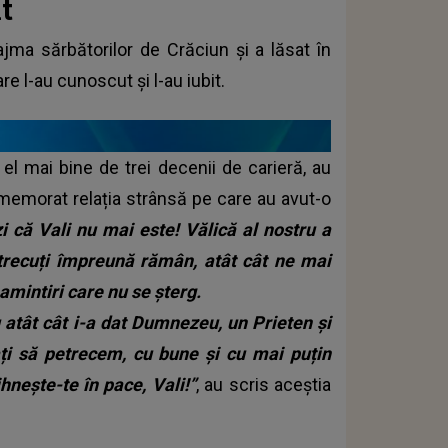
t
ajma sărbătorilor de Crăciun și a lăsat în
re l-au cunoscut și l-au iubit.
el mai bine de trei decenii de carieră, au
memorat relația strânsă pe care au avut-o
i că Vali nu mai este! Vălică al nostru a
etrecuți împreună rămân, atât cât ne mai
mintiri care nu se șterg.
 atât cât i-a dat Dumnezeu, un Prieten și
ați să petrecem, cu bune și cu mai puțin
hnește-te în pace, Vali!”
, au scris aceștia