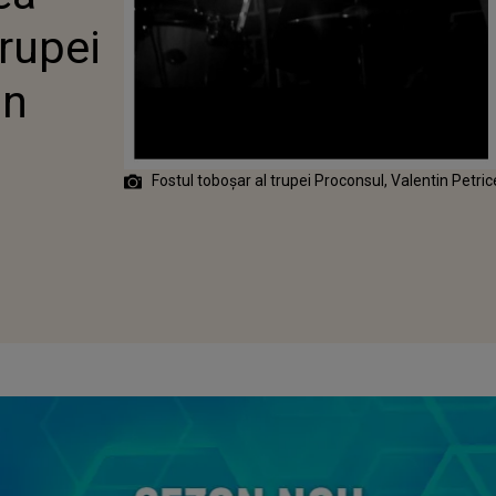
IN PETRICENCO
trupei
in
Fostul toboșar al trupei Proconsul, Valentin Petric