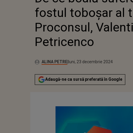
VALENT
fostul toboșar al 
Proconsul, Valent
Petricenco
Publicat:
Autor:
luni, 23 decembrie 2024
Actualizat:
ALINA PETRE
luni, 23 decembrie 2024
Adaugă-ne ca sursă preferată în Google