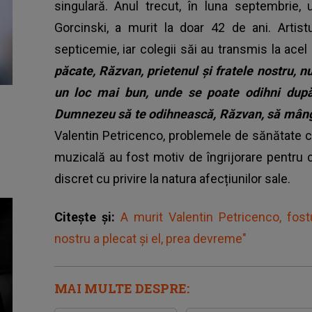
singulară. Anul trecut, în luna septembrie, 
Gorcinski, a murit la doar 42 de ani. Artist
septicemie, iar colegii săi au transmis la ac
păcate, Răzvan, prietenul și fratele nostru, n
un loc mai bun, unde se poate odihni după 
Dumnezeu să te odihnească, Răzvan, să mângâ
Valentin Petricenco, problemele de sănătate 
muzicală au fost motiv de îngrijorare pentru cei
discret cu privire la natura afecțiunilor sale.
Citește și:
A murit Valentin Petricenco, fostu
nostru a plecat și el, prea devreme"
MAI MULTE DESPRE: