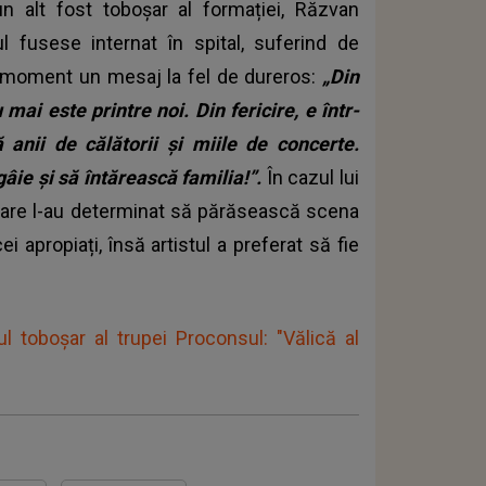
un alt fost toboșar al formației, Răzvan
ul fusese internat în spital, suferind de
el moment un mesaj la fel de dureros:
„Din
u mai este printre noi.
Din fericire, e într-
anii de călătorii și miile de concerte.
ie și să întărească familia!”.
În cazul lui
care l-au determinat să părăsească scena
 apropiați, însă artistul a preferat să fie
l toboşar al trupei Proconsul: "Vălică al