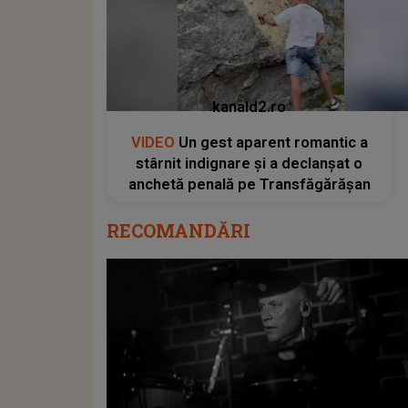
kanald2.ro
VIDEO
Un gest aparent romantic a
stârnit indignare și a declanșat o
anchetă penală pe Transfăgărășan
RECOMANDĂRI