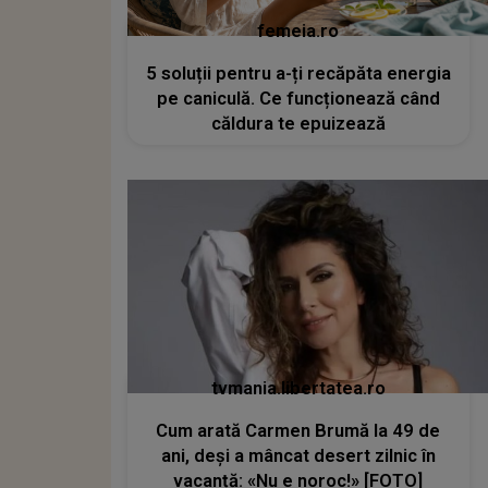
femeia.ro
5 soluții pentru a-ți recăpăta energia
pe caniculă. Ce funcționează când
căldura te epuizează
tvmania.libertatea.ro
Cum arată Carmen Brumă la 49 de
ani, deși a mâncat desert zilnic în
vacanță: «Nu e noroc!» [FOTO]