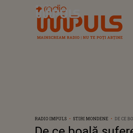
Radio Impuls
RADIO IMPULS
STIRI MONDENE
DE CE B
FOSTUL
De ce boală sufer
TRUPEI