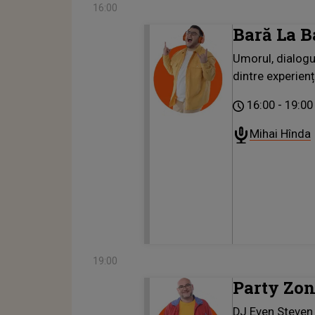
16:00
Bară La B
Umorul, dialogur
dintre experienț
16:00
19:00
Mihai Hînda
19:00
Party Zo
DJ Even Steven î