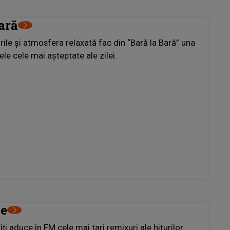
ară
ile și atmosfera relaxată fac din “Bară la Bară” una
ele cele mai așteptate ale zilei.
ne
ți aduce în FM cele mai tari remixuri ale hiturilor