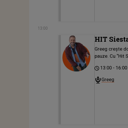
13:00
HIT Siest
Greeg crește do
pauze. Cu “Hit S
13:00
16:00
Greeg