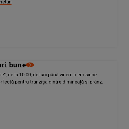
meţan
uri bune
ne”, de la 10:00, de luni până vineri: o emisiune
fectă pentru tranziția dintre dimineață și prânz.