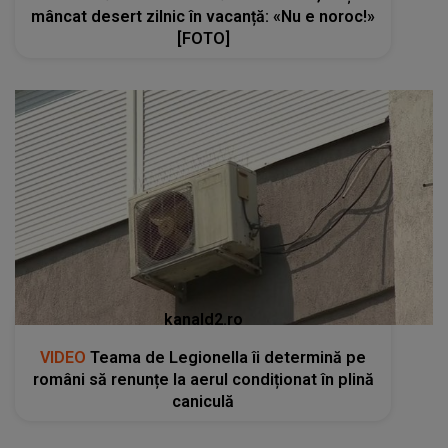
mâncat desert zilnic în vacanță: «Nu e noroc!»
[FOTO]
kanald2.ro
VIDEO
Teama de Legionella îi determină pe
români să renunțe la aerul condiționat în plină
caniculă