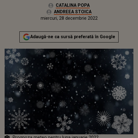
Autor:
CATALINA POPA
Editor Web:
ANDREEA STOICA
Publicat:
marți, 4 ianuarie 2022
Actualizat:
miercuri, 28 decembrie 2022
Adaugă-ne ca sursă preferată în Google
Prognoza meteo pentru luna ianuarie 2022