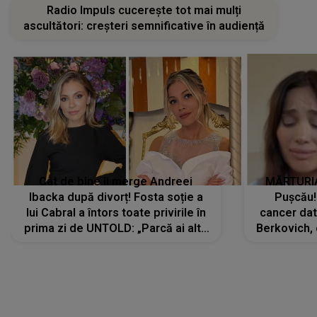
Radio Impuls cucerește tot mai mulți
ascultători: creșteri semnificative în audiență
Cât de bine îi merge Andreei
MĂRTURIA
Ibacka după divorț! Fosta soție a
Pușcău!
lui Cabral a întors toate privirile în
cancer dato
prima zi de UNTOLD: „Parcă ai altă
Berkovich, 
strălucire, emani putere,
accident ru
încredere, siguranță...”
Dacă nu 