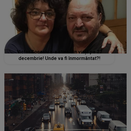
Victor Socaciu s-a stins din viață pe 27
decembrie! Unde va fi înmormântat?!