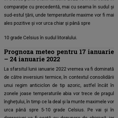
comparație cu precedentă, mai cu seama în sudul și
sud-estul țării, unde temperaturile maxime vor fi mai
ales pozitive și vor urca chiar și până spre
10 grade Celsius în sudul litoralului.
Prognoza meteo pentru 17 ianuarie
– 24 ianuarie 2022
La sfarsitul lunii ianuarie 2022 vremea va fi dominată
de către inversiuni termice, în contextul consolidării
unui regim anticiclon de tip azoric, astfel încât în
zonele joase temperaturile abia vor trece de pragul
înghețului, în timp ce la deal și la munte maximele vor
urca până spre 5-10 grade Celsius. Pe vai și în
depresiuni va fi ceață cu depunere de chiciură, iar