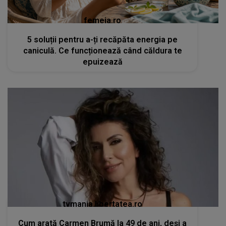
femeia.ro
5 soluții pentru a-ți recăpăta energia pe
caniculă. Ce funcționează când căldura te
epuizează
tvmania.libertatea.ro
Cum arată Carmen Brumă la 49 de ani, deși a