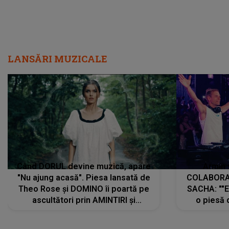
LANSĂRI MUZICALE
Când DORUL devine muzică, apare
Armin 
"Nu ajung acasă". Piesa lansată de
COLABORAR
Theo Rose și DOMINO îi poartă pe
SACHA: ""E
ascultători prin AMINTIRI și
o piesă 
REGĂSIRI, iar drumul emoțiilor
imediat pre
trece prin sufletul publicului:
cu mine șt