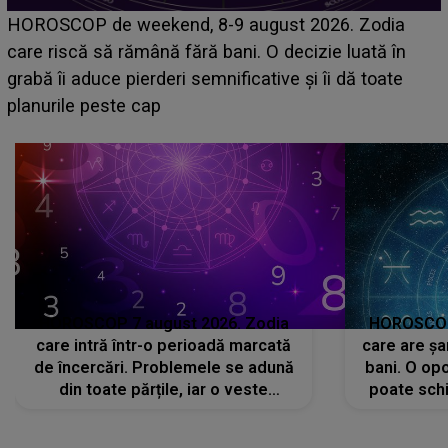
Emanuel a ținut ACEST DETALIU ASCUNS până
acum! În fața Alexandrei, concurentul din Casa Iubirii
face o MĂRTURISIRE NEAȘTEPTATĂ despre mama
sa: "I-am spus și ei în față, eu nu te iubesc pentru
că..."
HOROSCOP 7 august 2026. Zodia
HOROSCOP 
care intră într-o perioadă marcată
care are șa
de încercări. Problemele se adună
bani. O opo
din toate părțile, iar o veste
poate schi
neașteptată îi dă planurile peste
la
cap