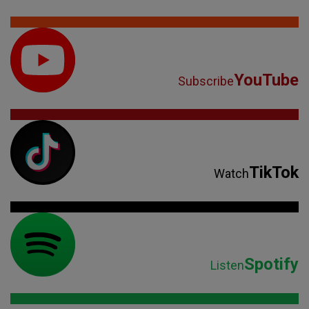
YouTube
Subscribe
TikTok
Watch
Spotify
Listen