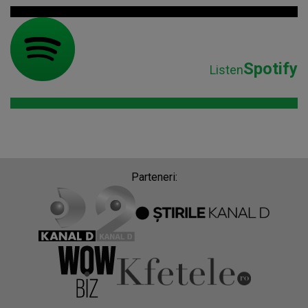
Spotify
Listen
Parteneri: