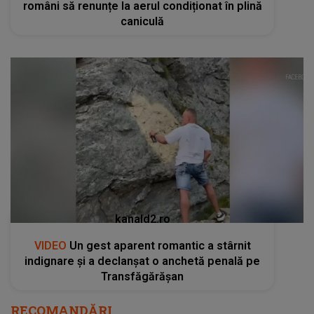
români să renunțe la aerul condiționat în plină
caniculă
kanald2.ro
VIDEO
Un gest aparent romantic a stârnit
indignare și a declanșat o anchetă penală pe
Transfăgărășan
RECOMANDĂRI