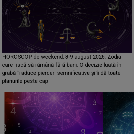
Emanuel a ținut ACEST DETALIU ASCUNS până
acum! În fața Alexandrei, concurentul din Casa Iubirii
face o MĂRTURISIRE NEAȘTEPTATĂ despre mama
sa: "I-am spus și ei în față, eu nu te iubesc pentru
că..."