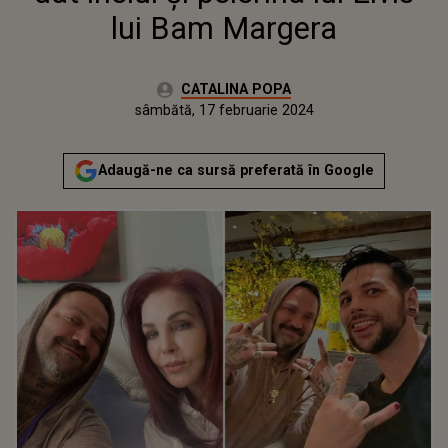
lui Bam Margera
Autor:
CATALINA POPA
Publicat:
vineri, 17 februarie 2023
Actualizat:
sâmbătă, 17 februarie 2024
Adaugă-ne ca sursă preferată în Google