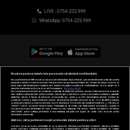
LIVE : 0754-222.999
WhatsApp: 0754-222.999
© 2019-2026 DOGAN MEDIA INTERNATIONAL SA, Toate
Nouă ne pasă ca datele tale personale să rămână confidențiale
drepturile rezervate.
Noi și partenerii noștri
589
stocăm și/sau accesăm informații pe dispozitivul dvs., precum identificatorii cookie unici pentru
prelucrarea datelor cu caracter personal. Puteți accepta sau gestiona preferințele dvs. făcând clic mai jos, respectiv vă
puteți opune utilizării unui interes legitim în orice moment pe pagina cu politica de confidențialitate. Aceste alegeri vor fi
raportate partenerilor noștri și nu vă vor afecta navigarea.
Mai multe detalii
Noi si partenerii nostri (retelele de socializare si agentiile de publicitate partenere, precum si furnizorii nostri de servicii de
date analitice) prelucram date pentru a permite website-ului sa functioneze, pentru a personaliza continutul si anunturile
publicitare afisate in functie de interesele si/sau profilul dvs., pentru a va oferi functionalitati aferente retelelor de
socializare si pentru a analiza traficul pe website. Beneficiati de drepturile prevazute de art. 15-22 din GDPR in legatura
cu prelucrarea datelor cu caracter personal. Aceste drepturi pot fi exercitate prin modalitatea indicata
aici
. Prin click pe
“ACCEPT TOATE”, acceptati folosirea tuturor Tehnologiilor de tip Cookie, care implica inclusiv acceptul dvs. cu privire la
stocarea/accesarea informatiilor de catre Vendor-ii cu care colaboram. Prin click pe “VREAU SA MODIFIC SETARILE
INDIVIDUAL” puteti schimba preferintele in mod individual, mai putin cele legate de cookie strict necesare pentru
functionarea website-ului.
Atât noi, cât și partenerii noștri prelucrăm datele pentru a oferi:
Stocarea și/sau accesarea informațiilor de pe un dispozitiv. Măsurarea performanței reclamelor. Utilizarea profilurilor
pentru selectarea conținutului personalizat. Dezvoltarea și îmbunătățirea serviciilor. Crearea profilurilor de conținut