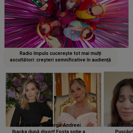
Radio Impuls cucerește tot mai mulți
ascultători: creșteri semnificative în audiență
Cât de bine îi merge Andreei
MĂRTURIA
Ibacka după divorț! Fosta soție a
Pușcău!