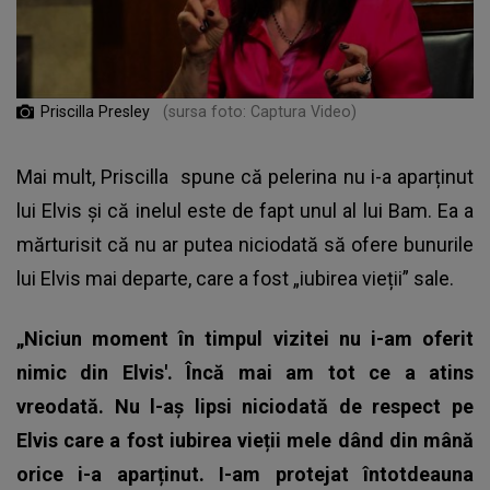
Priscilla Presley
(sursa foto: Captura Video)
Mai mult,
Priscilla
spune că pelerina nu i-a aparținut
lui Elvis și că inelul este de fapt unul al lui Bam. Ea a
mărturisit că nu ar putea niciodată să ofere bunurile
lui Elvis mai departe, care a fost „iubirea vieții” sale.
„Niciun moment în timpul vizitei nu i-am oferit
nimic din Elvis'. Încă mai am tot ce a atins
vreodată. Nu l-aș lipsi niciodată de respect pe
Elvis care a fost iubirea vieții mele dând din mână
orice i-a aparținut. I-am protejat întotdeauna