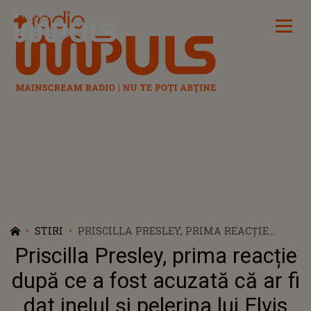
Radio Impuls
STIRI
PRISCILLA PRESLEY, PRIMA REACȚIE
DUPĂ CE A FOST ACUZATĂ CĂ AR FI DAT
Priscilla Presley, prima reacție
INELUL ȘI PELERINA LUI ELVIS LUI BAM
MARGERA
după ce a fost acuzată că ar fi
dat inelul și pelerina lui Elvis