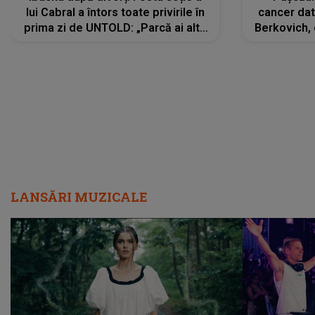
lui Cabral a întors toate privirile în
cancer dato
prima zi de UNTOLD: „Parcă ai altă
Berkovich, 
strălucire, emani putere,
accident ru
încredere, siguranță...”
Dacă nu 
LANSĂRI MUZICALE