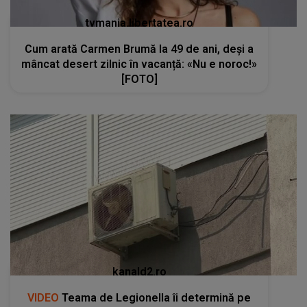
tvmania.libertatea.ro
Cum arată Carmen Brumă la 49 de ani, deși a
mâncat desert zilnic în vacanță: «Nu e noroc!»
[FOTO]
kanald2.ro
VIDEO
Teama de Legionella îi determină pe