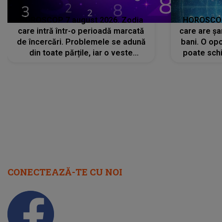
HOROSCOP 7 august 2026. Zodia
HOROSCOP 
care intră într-o perioadă marcată
care are șa
de încercări. Problemele se adună
bani. O opo
din toate părțile, iar o veste
poate schi
neașteptată îi dă planurile peste
la
cap
CONECTEAZĂ-TE CU NOI