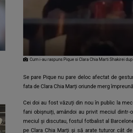
Cum i-au raspuns Pique si Clara Chia Marti Shakirei dup
Se pare Pique nu pare deloc afectat de gesturil
fata de Clara Chia Marți oriunde merg împreună
Cei doi au fost văzuți din nou în public la me
fani obișnuiți, amândoi au privit meciul dintr
meciul și discutau, fostul fotbalist al Barcelon
pe Clara Chia Marți și să arate tuturor cât de b