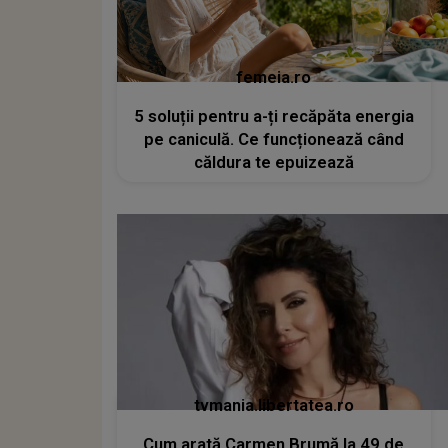
femeia.ro
5 soluții pentru a-ți recăpăta energia
pe caniculă. Ce funcționează când
căldura te epuizează
tvmania.libertatea.ro
Cum arată Carmen Brumă la 49 de