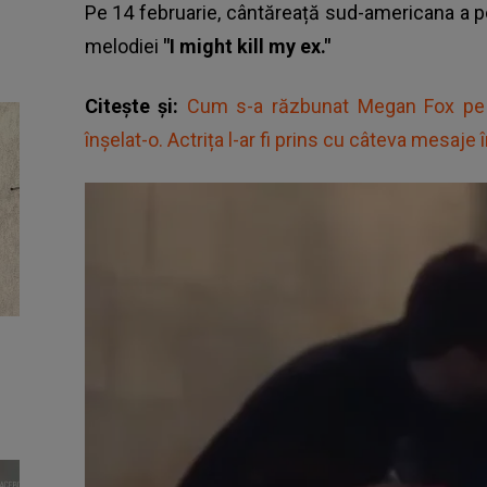
Pe 14 februarie, cântăreață sud-americana a po
melodiei
"I might kill my ex."
Citește și:
Cum s-a răzbunat Megan Fox pe M
înșelat-o. Actrița l-ar fi prins cu câteva mesaje 