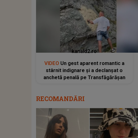
kanald2.ro
VIDEO
Un gest aparent romantic a
stârnit indignare și a declanșat o
anchetă penală pe Transfăgărășan
RECOMANDĂRI