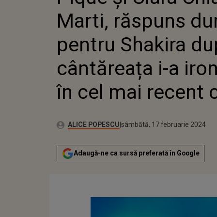
SHAKIR
Marti, răspuns du
CÂNTĂRE
IRONIZA
RECENT 
pentru Shakira du
cântăreața i-a iro
în cel mai recent c
Publicat:
Autor:
vineri, 17 februarie 2023
Actualizat:
ALICE POPESCU
sâmbătă, 17 februarie 2024
Adaugă-ne ca sursă preferată în Google