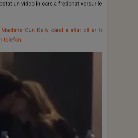
stat un video în care a fredonat versurile
achine Gun Kelly când a aflat că ar fi
în telefon