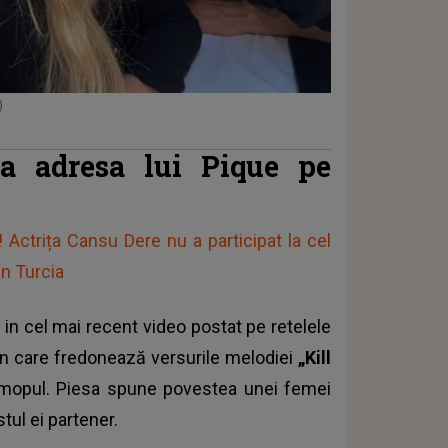
)
la adresa lui Pique pe
! Actrița Cansu Dere nu a participat la cel
n Turcia
 in cel mai recent video postat pe retelele
o în care fredonează versurile melodiei
„Kill
 mopul. Piesa spune povestea unei femei
ul ei partener.