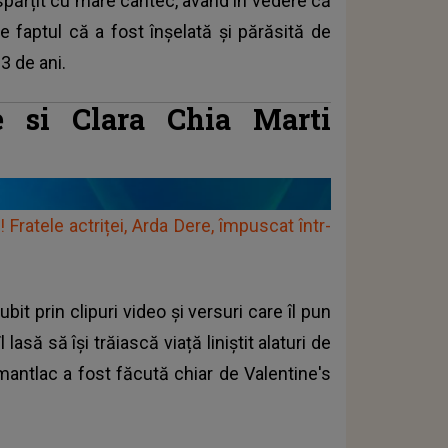
despărțit cu mare cântec, având în vedere că
e faptul că a fost înșelată și părăsită de
3 de ani.
 si Clara Chia Marti
Fratele actriței, Arda Dere, împuscat într-
bit prin clipuri video și versuri care îl pun
lasă să își trăiască viață liniștit alaturi de
amantlac a fost făcută chiar de Valentine's