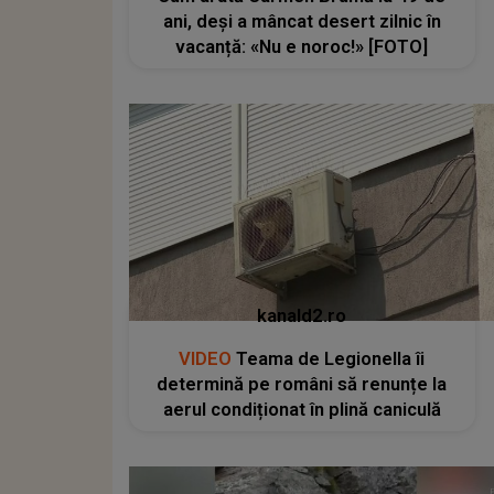
ani, deși a mâncat desert zilnic în
vacanță: «Nu e noroc!» [FOTO]
kanald2.ro
VIDEO
Teama de Legionella îi
determină pe români să renunțe la
aerul condiționat în plină caniculă