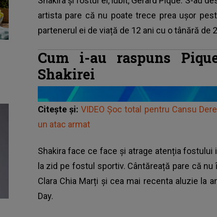
Shakira și fostul ei, iubit, Gerard Pique. S-au 
artista pare că nu poate trece prea ușor pest
partenerul ei de viață de 12 ani cu o tânără de 2
Cum i-au raspuns Pique
Shakirei
Citește și:
VIDEO Șoc total pentru Cansu Dere! 
un atac armat
Shakira face ce face și atrage atenția fostului iu
la zid pe fostul sportiv. Cântăreață pare că nu îl 
Clara Chia Marți și cea mai recenta aluzie la 
Day.