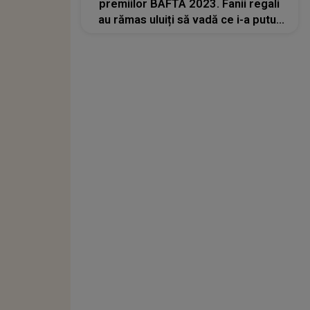
premiilor BAFTA 2023. Fanii regali
au rămas uluiți să vadă ce i-a putut
face prințului William