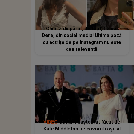
Când a dispărut, de fapt, Cansu
Dere, din social media! Ultima poză
cu actrița de pe Instagram nu este
cea relevantă
VIDEO
Gestul neașteptat făcut de
Kate Middleton pe covorul roșu al